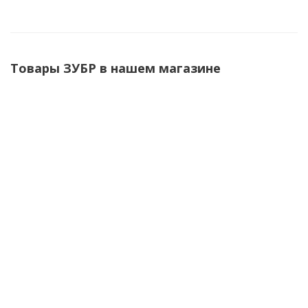
Товары ЗУБР в нашем магазине
Тарелка опорная мягкая на липучке 100мм М14
(для УШМ под АГШК) ЗУБР
В наличии (5)
195
руб.
/шт