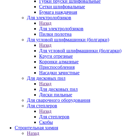
Губки бруски шлифовальные
Сетки шлифовальные
Бумага наждачная
Для электролобзиков
Назад
Для электролобзиков
Пилки полотна
Для угловой шлифмашинки (болгарки)
Назад
Для угловой шлифмашинки (болгарки)
Круги отрезные
Коронки алмазные
Приспособления
Насадки зачистные
Для дисковых пил
Назад
Для дисковых пил
Диски пильные
Для сварочного оборудования
Для степлеров
Назад
Для степлеров
Скобы
Строительная химия
Назад