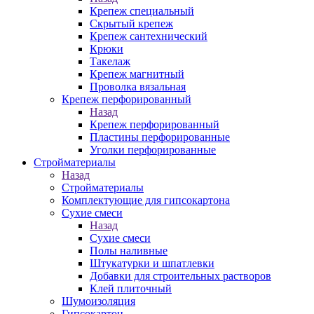
Крепеж специальный
Скрытый крепеж
Крепеж сантехнический
Крюки
Такелаж
Крепеж магнитный
Проволка вязальная
Крепеж перфорированный
Назад
Крепеж перфорированный
Пластины перфорированные
Уголки перфорированные
Стройматериалы
Назад
Стройматериалы
Комплектующие для гипсокартона
Сухие смеси
Назад
Сухие смеси
Полы наливные
Штукатурки и шпатлевки
Добавки для строительных растворов
Клей плиточный
Шумоизоляция
Гипсокартон