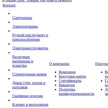
Каталог
Сантехника
Электротовары
Ручной инструмент и
приспособления
Электроинструменты
Расходные
материалы и
О компании
Покупа
оснастка
Компания
В
Строительная химия
Бонусные карты
о
Сертификаты
Г
Декор стен, полов и
Вакансии
н
потолков
Политика
Д
конфиденциальности
з
Скобяные изделия
Климат и вентиляция