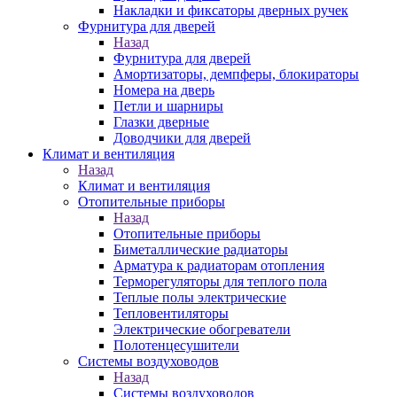
Накладки и фиксаторы дверных ручек
Фурнитура для дверей
Назад
Фурнитура для дверей
Амортизаторы, демпферы, блокираторы
Номера на дверь
Петли и шарниры
Глазки дверные
Доводчики для дверей
Климат и вентиляция
Назад
Климат и вентиляция
Отопительные приборы
Назад
Отопительные приборы
Биметаллические радиаторы
Арматура к радиаторам отопления
Терморегуляторы для теплого пола
Теплые полы электрические
Тепловентиляторы
Электрические обогреватели
Полотенцесушители
Системы воздуховодов
Назад
Системы воздуховодов