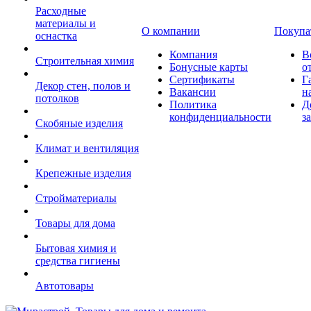
Расходные
материалы и
О компании
Покупа
оснастка
Компания
В
Строительная химия
Бонусные карты
о
Сертификаты
Г
Декор стен, полов и
Вакансии
н
потолков
Политика
Д
конфиденциальности
з
Скобяные изделия
Климат и вентиляция
Крепежные изделия
Стройматериалы
Товары для дома
Бытовая химия и
средства гигиены
Автотовары