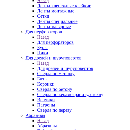
Назад
Ленты крепежные клейкие
Ленты монтажные
Сетки
Ленты специальные
Ленты малярные
Для перфораторов
Назад
Для перфораторов
Буры
Пики
Для дрелей и шуруповертов
Назад
Для дрелей и шуруповертов
Сверла по металлу
Биты
Коронки
Сверла по бетону
Сверла по керамограниту, стеклу
Венчики
Патроны
Сверла по дереву
Абразивы
Назад
Абразивы