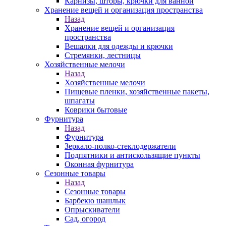
Карнизы, шторы, крючки для ванной
Хранение вещей и организация пространства
Назад
Хранение вещей и организация
пространства
Вешалки для одежды и крючки
Стремянки, лестницы
Хозяйственные мелочи
Назад
Хозяйственные мелочи
Пищевые пленки, хозяйственные пакеты,
шпагаты
Коврики бытовые
Фурнитура
Назад
Фурнитура
Зеркало-полко-стеклодержатели
Подпятники и антискользящие пункты
Оконная фурнитура
Сезонные товары
Назад
Сезонные товары
Барбекю шашлык
Опрыскиватели
Сад, огород