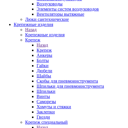
Воздуховоды
Элементы систем воздуховодов
Вентиляторы вытяжные
Люки сантехнические
Крепежные изделия
Назад
Крепежные изделия
Крепеж
Назад
Крепеж
Анкеры
Болты
Гайки
Дюбели
Шайбы
Скобы для пневмоинструмента
Шпильки для пневмоинструмента
Шпильки
Винты
Саморезы
Хомуты и стяжки
Заклепки
Гвозди
Крепеж специальный
Назад