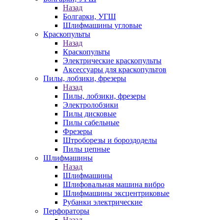
Назад
Болгарки, УГШ
Шлифмашины угловые
Краскопульты
Назад
Краскопульты
Электрические краскопульты
Аксессуары для краскопультов
Пилы, лобзики, фрезеры
Назад
Пилы, лобзики, фрезеры
Электролобзики
Пилы дисковые
Пилы сабельные
Фрезеры
Штроборезы и бороздоделы
Пилы цепные
Шлифмашины
Назад
Шлифмашины
Шлифовальная машина вибро
Шлифмашины эксцентриковые
Рубанки электрические
Перфораторы
Назад