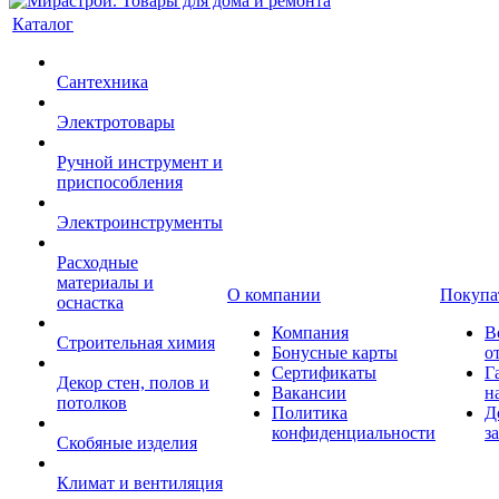
Каталог
Сантехника
Электротовары
Ручной инструмент и
приспособления
Электроинструменты
Расходные
материалы и
О компании
Покупа
оснастка
Компания
В
Строительная химия
Бонусные карты
о
Сертификаты
Г
Декор стен, полов и
Вакансии
н
потолков
Политика
Д
конфиденциальности
з
Скобяные изделия
Климат и вентиляция