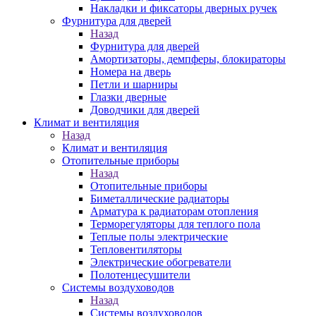
Накладки и фиксаторы дверных ручек
Фурнитура для дверей
Назад
Фурнитура для дверей
Амортизаторы, демпферы, блокираторы
Номера на дверь
Петли и шарниры
Глазки дверные
Доводчики для дверей
Климат и вентиляция
Назад
Климат и вентиляция
Отопительные приборы
Назад
Отопительные приборы
Биметаллические радиаторы
Арматура к радиаторам отопления
Терморегуляторы для теплого пола
Теплые полы электрические
Тепловентиляторы
Электрические обогреватели
Полотенцесушители
Системы воздуховодов
Назад
Системы воздуховодов