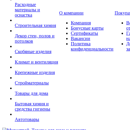
Расходные
материалы и
О компании
Покупа
оснастка
Компания
В
Строительная химия
Бонусные карты
о
Сертификаты
Г
Декор стен, полов и
Вакансии
н
потолков
Политика
Д
конфиденциальности
з
Скобяные изделия
Климат и вентиляция
Крепежные изделия
Стройматериалы
Товары для дома
Бытовая химия и
средства гигиены
Автотовары