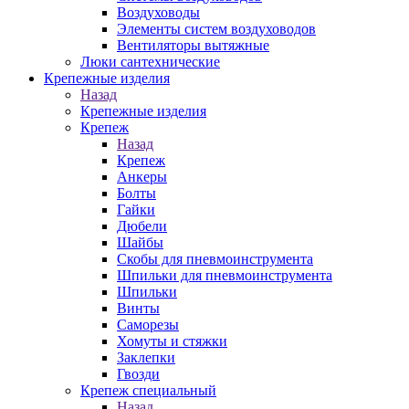
Воздуховоды
Элементы систем воздуховодов
Вентиляторы вытяжные
Люки сантехнические
Крепежные изделия
Назад
Крепежные изделия
Крепеж
Назад
Крепеж
Анкеры
Болты
Гайки
Дюбели
Шайбы
Скобы для пневмоинструмента
Шпильки для пневмоинструмента
Шпильки
Винты
Саморезы
Хомуты и стяжки
Заклепки
Гвозди
Крепеж специальный
Назад