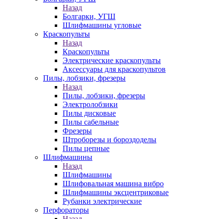
Назад
Болгарки, УГШ
Шлифмашины угловые
Краскопульты
Назад
Краскопульты
Электрические краскопульты
Аксессуары для краскопультов
Пилы, лобзики, фрезеры
Назад
Пилы, лобзики, фрезеры
Электролобзики
Пилы дисковые
Пилы сабельные
Фрезеры
Штроборезы и бороздоделы
Пилы цепные
Шлифмашины
Назад
Шлифмашины
Шлифовальная машина вибро
Шлифмашины эксцентриковые
Рубанки электрические
Перфораторы
Назад