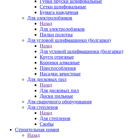
Губки бруски шлифовальные
Сетки шлифовальные
Бумага наждачная
Для электролобзиков
Назад
Для электролобзиков
Пилки полотна
Для угловой шлифмашинки (болгарки)
Назад
Для угловой шлифмашинки (болгарки)
Круги отрезные
Коронки алмазные
Приспособления
Насадки зачистные
Для дисковых пил
Назад
Для дисковых пил
Диски пильные
Для сварочного оборудования
Для степлеров
Назад
Для степлеров
Скобы
Строительная химия
Назад