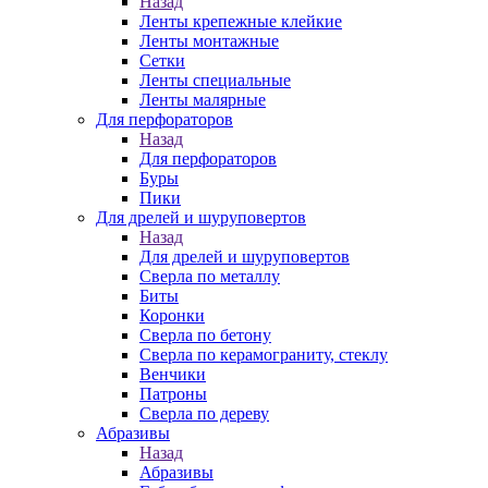
Назад
Ленты крепежные клейкие
Ленты монтажные
Сетки
Ленты специальные
Ленты малярные
Для перфораторов
Назад
Для перфораторов
Буры
Пики
Для дрелей и шуруповертов
Назад
Для дрелей и шуруповертов
Сверла по металлу
Биты
Коронки
Сверла по бетону
Сверла по керамограниту, стеклу
Венчики
Патроны
Сверла по дереву
Абразивы
Назад
Абразивы