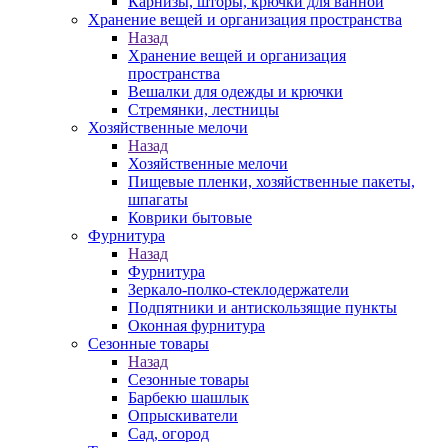
Карнизы, шторы, крючки для ванной
Хранение вещей и организация пространства
Назад
Хранение вещей и организация
пространства
Вешалки для одежды и крючки
Стремянки, лестницы
Хозяйственные мелочи
Назад
Хозяйственные мелочи
Пищевые пленки, хозяйственные пакеты,
шпагаты
Коврики бытовые
Фурнитура
Назад
Фурнитура
Зеркало-полко-стеклодержатели
Подпятники и антискользящие пункты
Оконная фурнитура
Сезонные товары
Назад
Сезонные товары
Барбекю шашлык
Опрыскиватели
Сад, огород