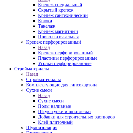
Крепеж специальный
Скрытый крепеж
Крепеж сантехнический
Крюки
Такелаж
Крепеж магнитный
Проволка вязальная
Крепеж перфорированный
Назад
Крепеж перфорированный
Пластины перфорированные
Уголки перфорированные
Стройматериалы
Назад
Стройматериалы
Комплектующие для гипсокартона
Сухие смеси
Назад
Сухие смеси
Полы наливные
Штукатурки и шпатлевки
Добавки для строительных растворов
Клей плиточный
Шумоизоляция
Гипсокартон