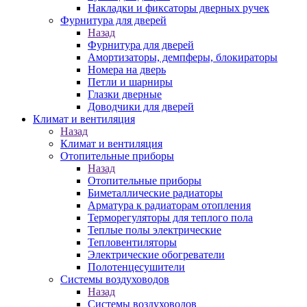
Накладки и фиксаторы дверных ручек
Фурнитура для дверей
Назад
Фурнитура для дверей
Амортизаторы, демпферы, блокираторы
Номера на дверь
Петли и шарниры
Глазки дверные
Доводчики для дверей
Климат и вентиляция
Назад
Климат и вентиляция
Отопительные приборы
Назад
Отопительные приборы
Биметаллические радиаторы
Арматура к радиаторам отопления
Терморегуляторы для теплого пола
Теплые полы электрические
Тепловентиляторы
Электрические обогреватели
Полотенцесушители
Системы воздуховодов
Назад
Системы воздуховодов