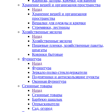
Карнизы, шторы, крючки для ванной
Хранение вещей и организация пространства
Назад
Хранение вещей и организация
пространства
Вешалки для одежды и крючки
Стремянки, лестницы
Хозяйственные мелочи
Назад
Хозяйственные мелочи
Пищевые пленки, хозяйственные пакеты,
шпагаты
Коврики бытовые
Фурнитура
Назад
Фурнитура
Зеркало-полко-стеклодержатели
Подпятники и антискользящие пункты
Оконная фурнитура
Сезонные товары
Назад
Сезонные товары
Барбекю шашлык
Опрыскиватели
Сад, огород