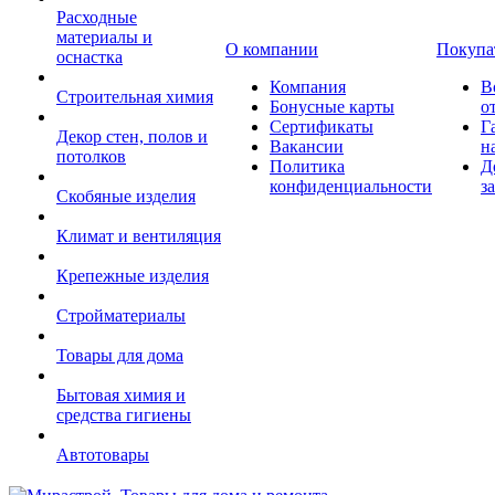
Расходные
материалы и
О компании
Покупа
оснастка
Компания
В
Строительная химия
Бонусные карты
о
Сертификаты
Г
Декор стен, полов и
Вакансии
н
потолков
Политика
Д
конфиденциальности
з
Скобяные изделия
Климат и вентиляция
Крепежные изделия
Стройматериалы
Товары для дома
Бытовая химия и
средства гигиены
Автотовары