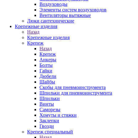
Воздуховоды
Элементы систем воздуховодов
Вентиляторы вытяжные
Люки сантехнические
Крепежные изделия
Назад
Крепежные изделия
Крепеж
Назад
Крепеж
Анкеры
Болты
Гайки
Дюбели
Шайбы
Скобы для пневмоинструмента
Шпильки для пневмоинструмента
Шпильки
Винты
Саморезы
Хомуты и стяжки
Заклепки
Гвозди
Крепеж специальный
Назад