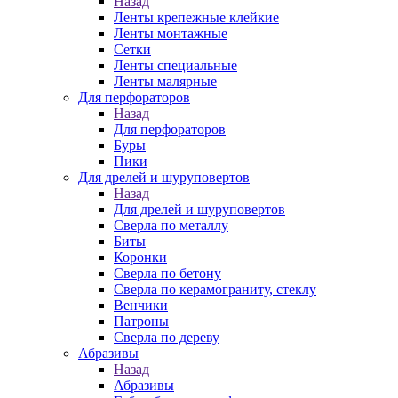
Назад
Ленты крепежные клейкие
Ленты монтажные
Сетки
Ленты специальные
Ленты малярные
Для перфораторов
Назад
Для перфораторов
Буры
Пики
Для дрелей и шуруповертов
Назад
Для дрелей и шуруповертов
Сверла по металлу
Биты
Коронки
Сверла по бетону
Сверла по керамограниту, стеклу
Венчики
Патроны
Сверла по дереву
Абразивы
Назад
Абразивы