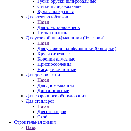
Губки бруски шлифовальные
Сетки шлифовальные
Бумага наждачная
Для электролобзиков
Назад
Для электролобзиков
Пилки полотна
Для угловой шлифмашинки (болгарки)
Назад
Для угловой шлифмашинки (болгарки)
Круги отрезные
Коронки алмазные
Приспособления
Насадки зачистные
Для дисковых пил
Назад
Для дисковых пил
Диски пильные
Для сварочного оборудования
Для степлеров
Назад
Для степлеров
Скобы
Строительная химия
Назад