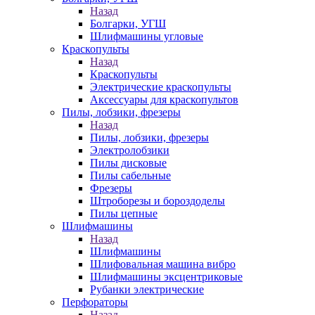
Назад
Болгарки, УГШ
Шлифмашины угловые
Краскопульты
Назад
Краскопульты
Электрические краскопульты
Аксессуары для краскопультов
Пилы, лобзики, фрезеры
Назад
Пилы, лобзики, фрезеры
Электролобзики
Пилы дисковые
Пилы сабельные
Фрезеры
Штроборезы и бороздоделы
Пилы цепные
Шлифмашины
Назад
Шлифмашины
Шлифовальная машина вибро
Шлифмашины эксцентриковые
Рубанки электрические
Перфораторы
Назад