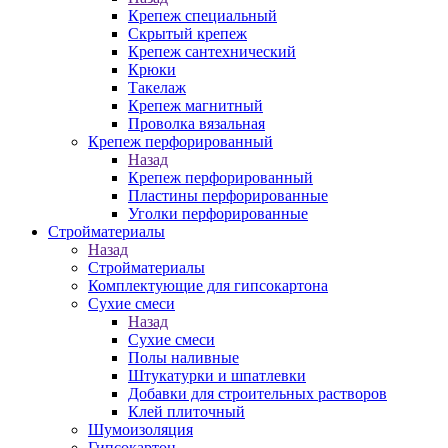
Крепеж специальный
Скрытый крепеж
Крепеж сантехнический
Крюки
Такелаж
Крепеж магнитный
Проволка вязальная
Крепеж перфорированный
Назад
Крепеж перфорированный
Пластины перфорированные
Уголки перфорированные
Стройматериалы
Назад
Стройматериалы
Комплектующие для гипсокартона
Сухие смеси
Назад
Сухие смеси
Полы наливные
Штукатурки и шпатлевки
Добавки для строительных растворов
Клей плиточный
Шумоизоляция
Гипсокартон