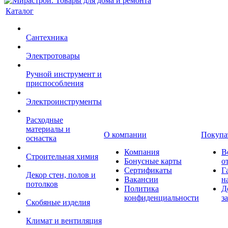
Каталог
Сантехника
Электротовары
Ручной инструмент и
приспособления
Электроинструменты
Расходные
материалы и
О компании
Покупа
оснастка
Компания
В
Строительная химия
Бонусные карты
о
Сертификаты
Г
Декор стен, полов и
Вакансии
н
потолков
Политика
Д
конфиденциальности
з
Скобяные изделия
Климат и вентиляция