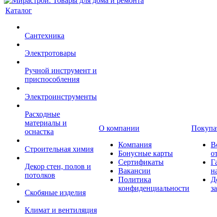
Каталог
Сантехника
Электротовары
Ручной инструмент и
приспособления
Электроинструменты
Расходные
материалы и
О компании
Покупа
оснастка
Компания
В
Строительная химия
Бонусные карты
о
Сертификаты
Г
Декор стен, полов и
Вакансии
н
потолков
Политика
Д
конфиденциальности
з
Скобяные изделия
Климат и вентиляция