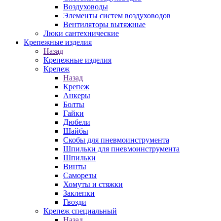
Воздуховоды
Элементы систем воздуховодов
Вентиляторы вытяжные
Люки сантехнические
Крепежные изделия
Назад
Крепежные изделия
Крепеж
Назад
Крепеж
Анкеры
Болты
Гайки
Дюбели
Шайбы
Скобы для пневмоинструмента
Шпильки для пневмоинструмента
Шпильки
Винты
Саморезы
Хомуты и стяжки
Заклепки
Гвозди
Крепеж специальный
Назад