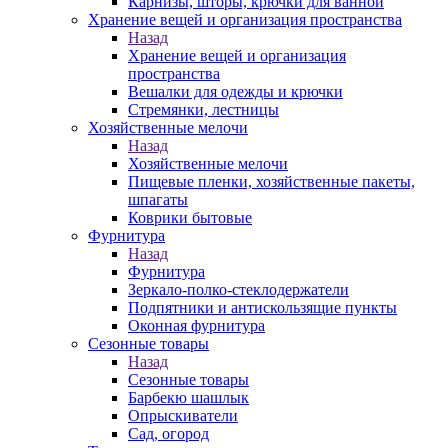
Карнизы, шторы, крючки для ванной
Хранение вещей и организация пространства
Назад
Хранение вещей и организация
пространства
Вешалки для одежды и крючки
Стремянки, лестницы
Хозяйственные мелочи
Назад
Хозяйственные мелочи
Пищевые пленки, хозяйственные пакеты,
шпагаты
Коврики бытовые
Фурнитура
Назад
Фурнитура
Зеркало-полко-стеклодержатели
Подпятники и антискользящие пункты
Оконная фурнитура
Сезонные товары
Назад
Сезонные товары
Барбекю шашлык
Опрыскиватели
Сад, огород