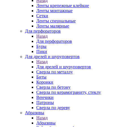
Назад
Ленты крепежные клейкие
Ленты монтажные
Сетки
Ленты специальные
Ленты малярные
Для перфораторов
Назад
Для перфораторов
Буры
Пики
Для дрелей и шуруповертов
Назад
Для дрелей и шуруповертов
Сверла по металлу
Биты
Коронки
Сверла по бетону
Сверла по керамограниту, стеклу
Венчики
Патроны
Сверла по дереву
Абразивы
Назад
Абразивы