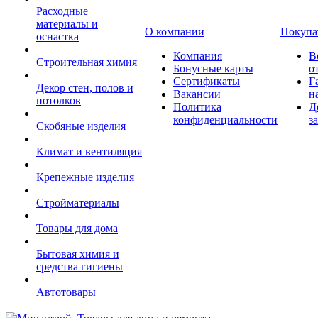
Расходные
материалы и
О компании
Покупа
оснастка
Компания
В
Строительная химия
Бонусные карты
о
Сертификаты
Г
Декор стен, полов и
Вакансии
н
потолков
Политика
Д
конфиденциальности
з
Скобяные изделия
Климат и вентиляция
Крепежные изделия
Стройматериалы
Товары для дома
Бытовая химия и
средства гигиены
Автотовары