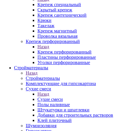
Крепеж специальный
Скрытый крепеж
Крепеж сантехнический
Крюки
Такелаж
Крепеж магнитный
Проволка вязальная
Крепеж перфорированный
Назад
Крепеж перфорированный
Пластины перфорированные
Уголки перфорированные
Стройматериалы
Назад
Стройматериалы
Комплектующие для гипсокартона
Сухие смеси
Назад
Сухие смеси
Полы наливные
Штукатурки и шпатлевки
Добавки для строительных растворов
Клей плиточный
Шумоизоляция
Гипсокартон