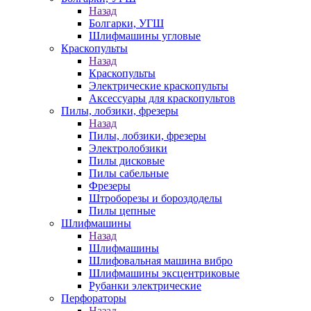
Назад
Болгарки, УГШ
Шлифмашины угловые
Краскопульты
Назад
Краскопульты
Электрические краскопульты
Аксессуары для краскопультов
Пилы, лобзики, фрезеры
Назад
Пилы, лобзики, фрезеры
Электролобзики
Пилы дисковые
Пилы сабельные
Фрезеры
Штроборезы и бороздоделы
Пилы цепные
Шлифмашины
Назад
Шлифмашины
Шлифовальная машина вибро
Шлифмашины эксцентриковые
Рубанки электрические
Перфораторы
Назад