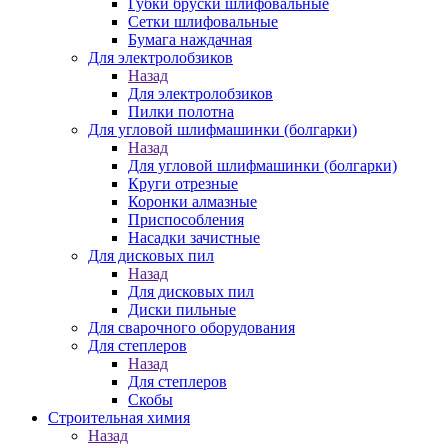
Губки бруски шлифовальные
Сетки шлифовальные
Бумага наждачная
Для электролобзиков
Назад
Для электролобзиков
Пилки полотна
Для угловой шлифмашинки (болгарки)
Назад
Для угловой шлифмашинки (болгарки)
Круги отрезные
Коронки алмазные
Приспособления
Насадки зачистные
Для дисковых пил
Назад
Для дисковых пил
Диски пильные
Для сварочного оборудования
Для степлеров
Назад
Для степлеров
Скобы
Строительная химия
Назад