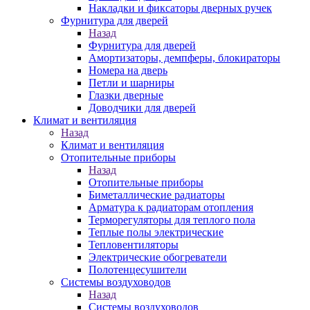
Накладки и фиксаторы дверных ручек
Фурнитура для дверей
Назад
Фурнитура для дверей
Амортизаторы, демпферы, блокираторы
Номера на дверь
Петли и шарниры
Глазки дверные
Доводчики для дверей
Климат и вентиляция
Назад
Климат и вентиляция
Отопительные приборы
Назад
Отопительные приборы
Биметаллические радиаторы
Арматура к радиаторам отопления
Терморегуляторы для теплого пола
Теплые полы электрические
Тепловентиляторы
Электрические обогреватели
Полотенцесушители
Системы воздуховодов
Назад
Системы воздуховодов