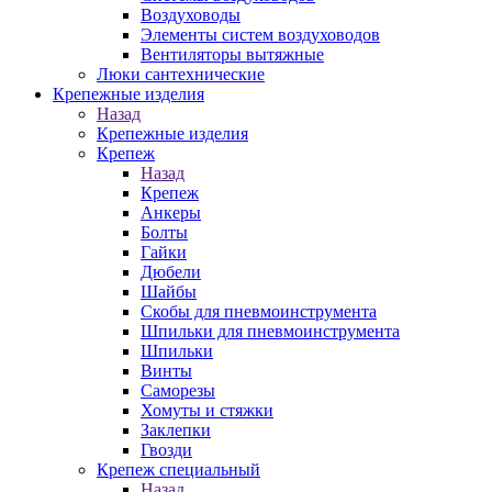
Воздуховоды
Элементы систем воздуховодов
Вентиляторы вытяжные
Люки сантехнические
Крепежные изделия
Назад
Крепежные изделия
Крепеж
Назад
Крепеж
Анкеры
Болты
Гайки
Дюбели
Шайбы
Скобы для пневмоинструмента
Шпильки для пневмоинструмента
Шпильки
Винты
Саморезы
Хомуты и стяжки
Заклепки
Гвозди
Крепеж специальный
Назад