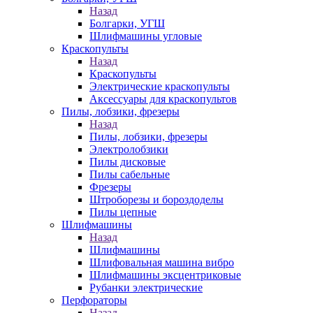
Назад
Болгарки, УГШ
Шлифмашины угловые
Краскопульты
Назад
Краскопульты
Электрические краскопульты
Аксессуары для краскопультов
Пилы, лобзики, фрезеры
Назад
Пилы, лобзики, фрезеры
Электролобзики
Пилы дисковые
Пилы сабельные
Фрезеры
Штроборезы и бороздоделы
Пилы цепные
Шлифмашины
Назад
Шлифмашины
Шлифовальная машина вибро
Шлифмашины эксцентриковые
Рубанки электрические
Перфораторы
Назад