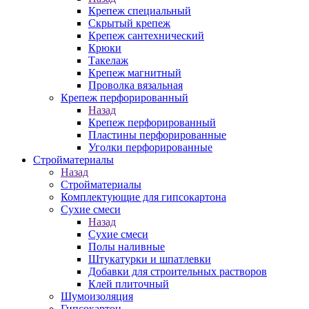
Крепеж специальный
Скрытый крепеж
Крепеж сантехнический
Крюки
Такелаж
Крепеж магнитный
Проволка вязальная
Крепеж перфорированный
Назад
Крепеж перфорированный
Пластины перфорированные
Уголки перфорированные
Стройматериалы
Назад
Стройматериалы
Комплектующие для гипсокартона
Сухие смеси
Назад
Сухие смеси
Полы наливные
Штукатурки и шпатлевки
Добавки для строительных растворов
Клей плиточный
Шумоизоляция
Гипсокартон