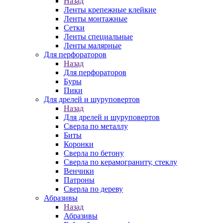
Назад
Ленты крепежные клейкие
Ленты монтажные
Сетки
Ленты специальные
Ленты малярные
Для перфораторов
Назад
Для перфораторов
Буры
Пики
Для дрелей и шуруповертов
Назад
Для дрелей и шуруповертов
Сверла по металлу
Биты
Коронки
Сверла по бетону
Сверла по керамограниту, стеклу
Венчики
Патроны
Сверла по дереву
Абразивы
Назад
Абразивы