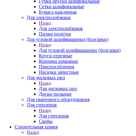
Губки бруски шлифовальные
Сетки шлифовальные
Бумага наждачная
Для электролобзиков
Назад
Для электролобзиков
Пилки полотна
Для угловой шлифмашинки (болгарки)
Назад
Для угловой шлифмашинки (болгарки)
Круги отрезные
Коронки алмазные
Приспособления
Насадки зачистные
Для дисковых пил
Назад
Для дисковых пил
Диски пильные
Для сварочного оборудования
Для степлеров
Назад
Для степлеров
Скобы
Строительная химия
Назад