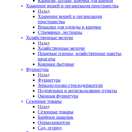
Карнизы, шторы, крючки для ванной
Хранение вещей и организация пространства
Назад
Хранение вещей и организация
пространства
Вешалки для одежды и крючки
Стремянки, лестницы
Хозяйственные мелочи
Назад
Хозяйственные мелочи
Пищевые пленки, хозяйственные пакеты,
шпагаты
Коврики бытовые
Фурнитура
Назад
Фурнитура
Зеркало-полко-стеклодержатели
Подпятники и антискользящие пункты
Оконная фурнитура
Сезонные товары
Назад
Сезонные товары
Барбекю шашлык
Опрыскиватели
Сад, огород