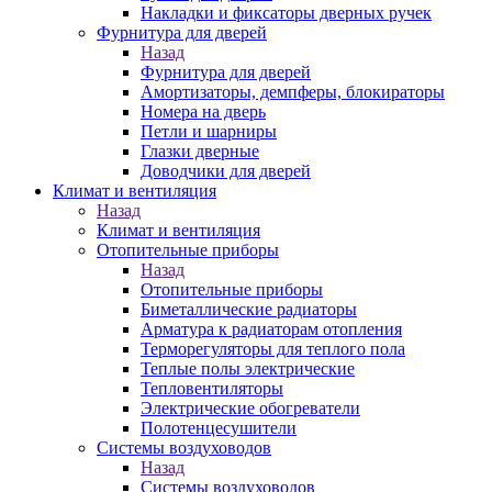
Накладки и фиксаторы дверных ручек
Фурнитура для дверей
Назад
Фурнитура для дверей
Амортизаторы, демпферы, блокираторы
Номера на дверь
Петли и шарниры
Глазки дверные
Доводчики для дверей
Климат и вентиляция
Назад
Климат и вентиляция
Отопительные приборы
Назад
Отопительные приборы
Биметаллические радиаторы
Арматура к радиаторам отопления
Терморегуляторы для теплого пола
Теплые полы электрические
Тепловентиляторы
Электрические обогреватели
Полотенцесушители
Системы воздуховодов
Назад
Системы воздуховодов