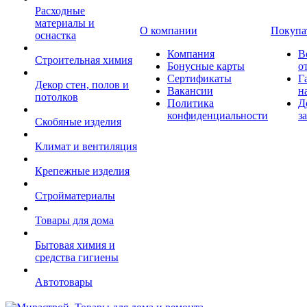
Расходные
материалы и
О компании
Покупа
оснастка
Компания
В
Строительная химия
Бонусные карты
о
Сертификаты
Г
Декор стен, полов и
Вакансии
н
потолков
Политика
Д
конфиденциальности
з
Скобяные изделия
Климат и вентиляция
Крепежные изделия
Стройматериалы
Товары для дома
Бытовая химия и
средства гигиены
Автотовары