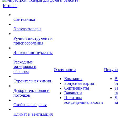
Каталог
Сантехника
Электротовары
Ручной инструмент и
приспособления
Электроинструменты
Расходные
материалы и
О компании
Покупа
оснастка
Компания
В
Строительная химия
Бонусные карты
о
Сертификаты
Г
Декор стен, полов и
Вакансии
н
потолков
Политика
Д
конфиденциальности
з
Скобяные изделия
Климат и вентиляция