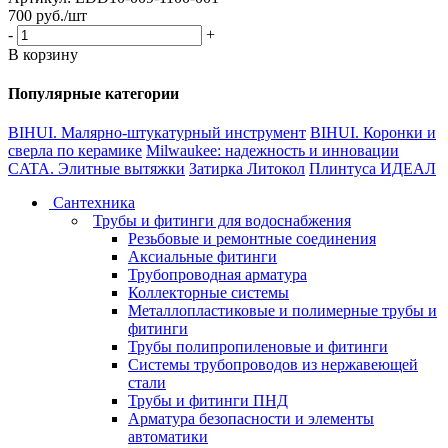
700
руб.
/шт
-
+
В корзину
Популярные категории
BIHUI. Малярно-штукатурный инструмент
BIHUI. Коронки и
сверла по керамике
Milwaukee: надежность и инновации
CATA. Элитные вытяжки
Затирка Литокол
Плинтуса ИДЕАЛ
Сантехника
Трубы и фитинги для водоснабжения
Резьбовые и ремонтные соединения
Аксиальные фитинги
Трубопроводная арматура
Коллекторные системы
Металлопластиковые и полимерные трубы и
фитинги
Трубы полипропиленовые и фитинги
Системы трубопроводов из нержавеющей
стали
Трубы и фитинги ПНД
Арматура безопасности и элементы
автоматики