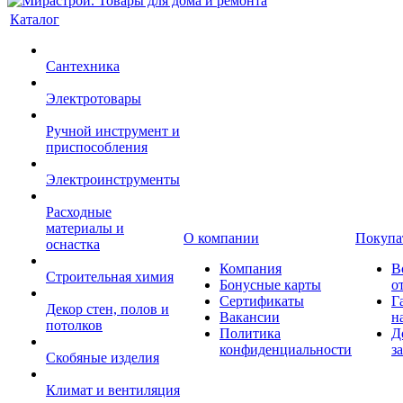
Каталог
Сантехника
Электротовары
Ручной инструмент и
приспособления
Электроинструменты
Расходные
материалы и
О компании
Покупа
оснастка
Компания
В
Строительная химия
Бонусные карты
о
Сертификаты
Г
Декор стен, полов и
Вакансии
н
потолков
Политика
Д
конфиденциальности
з
Скобяные изделия
Климат и вентиляция