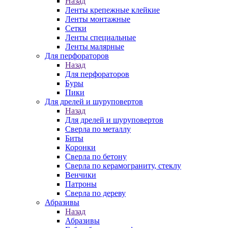
Назад
Ленты крепежные клейкие
Ленты монтажные
Сетки
Ленты специальные
Ленты малярные
Для перфораторов
Назад
Для перфораторов
Буры
Пики
Для дрелей и шуруповертов
Назад
Для дрелей и шуруповертов
Сверла по металлу
Биты
Коронки
Сверла по бетону
Сверла по керамограниту, стеклу
Венчики
Патроны
Сверла по дереву
Абразивы
Назад
Абразивы