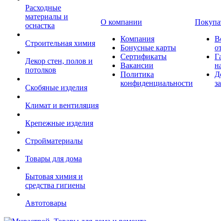
Расходные
материалы и
О компании
Покупа
оснастка
Компания
В
Строительная химия
Бонусные карты
о
Сертификаты
Г
Декор стен, полов и
Вакансии
н
потолков
Политика
Д
конфиденциальности
з
Скобяные изделия
Климат и вентиляция
Крепежные изделия
Стройматериалы
Товары для дома
Бытовая химия и
средства гигиены
Автотовары