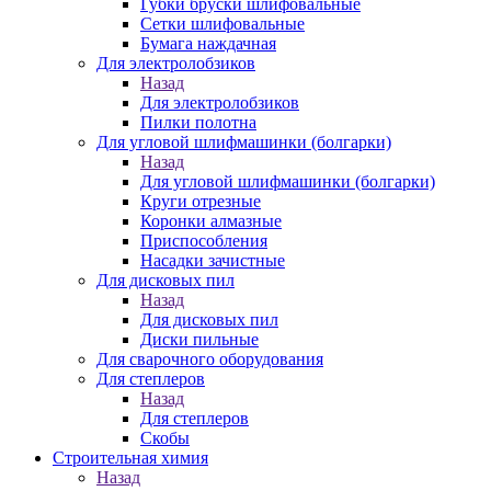
Губки бруски шлифовальные
Сетки шлифовальные
Бумага наждачная
Для электролобзиков
Назад
Для электролобзиков
Пилки полотна
Для угловой шлифмашинки (болгарки)
Назад
Для угловой шлифмашинки (болгарки)
Круги отрезные
Коронки алмазные
Приспособления
Насадки зачистные
Для дисковых пил
Назад
Для дисковых пил
Диски пильные
Для сварочного оборудования
Для степлеров
Назад
Для степлеров
Скобы
Строительная химия
Назад