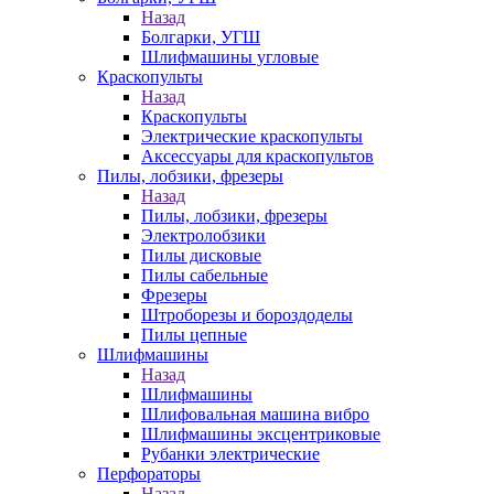
Назад
Болгарки, УГШ
Шлифмашины угловые
Краскопульты
Назад
Краскопульты
Электрические краскопульты
Аксессуары для краскопультов
Пилы, лобзики, фрезеры
Назад
Пилы, лобзики, фрезеры
Электролобзики
Пилы дисковые
Пилы сабельные
Фрезеры
Штроборезы и бороздоделы
Пилы цепные
Шлифмашины
Назад
Шлифмашины
Шлифовальная машина вибро
Шлифмашины эксцентриковые
Рубанки электрические
Перфораторы
Назад