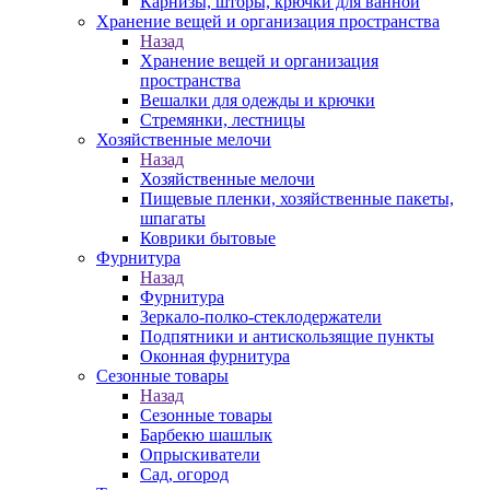
Карнизы, шторы, крючки для ванной
Хранение вещей и организация пространства
Назад
Хранение вещей и организация
пространства
Вешалки для одежды и крючки
Стремянки, лестницы
Хозяйственные мелочи
Назад
Хозяйственные мелочи
Пищевые пленки, хозяйственные пакеты,
шпагаты
Коврики бытовые
Фурнитура
Назад
Фурнитура
Зеркало-полко-стеклодержатели
Подпятники и антискользящие пункты
Оконная фурнитура
Сезонные товары
Назад
Сезонные товары
Барбекю шашлык
Опрыскиватели
Сад, огород