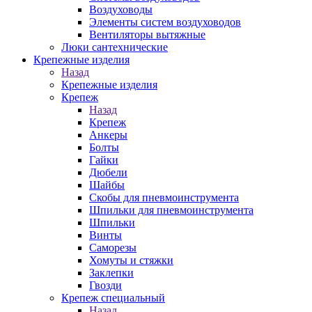
Воздуховоды
Элементы систем воздуховодов
Вентиляторы вытяжные
Люки сантехнические
Крепежные изделия
Назад
Крепежные изделия
Крепеж
Назад
Крепеж
Анкеры
Болты
Гайки
Дюбели
Шайбы
Скобы для пневмоинструмента
Шпильки для пневмоинструмента
Шпильки
Винты
Саморезы
Хомуты и стяжки
Заклепки
Гвозди
Крепеж специальный
Назад