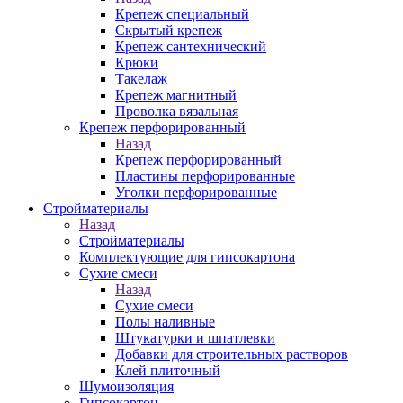
Крепеж специальный
Скрытый крепеж
Крепеж сантехнический
Крюки
Такелаж
Крепеж магнитный
Проволка вязальная
Крепеж перфорированный
Назад
Крепеж перфорированный
Пластины перфорированные
Уголки перфорированные
Стройматериалы
Назад
Стройматериалы
Комплектующие для гипсокартона
Сухие смеси
Назад
Сухие смеси
Полы наливные
Штукатурки и шпатлевки
Добавки для строительных растворов
Клей плиточный
Шумоизоляция
Гипсокартон