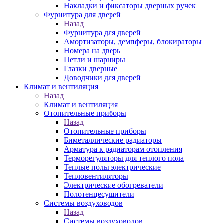
Накладки и фиксаторы дверных ручек
Фурнитура для дверей
Назад
Фурнитура для дверей
Амортизаторы, демпферы, блокираторы
Номера на дверь
Петли и шарниры
Глазки дверные
Доводчики для дверей
Климат и вентиляция
Назад
Климат и вентиляция
Отопительные приборы
Назад
Отопительные приборы
Биметаллические радиаторы
Арматура к радиаторам отопления
Терморегуляторы для теплого пола
Теплые полы электрические
Тепловентиляторы
Электрические обогреватели
Полотенцесушители
Системы воздуховодов
Назад
Системы воздуховодов