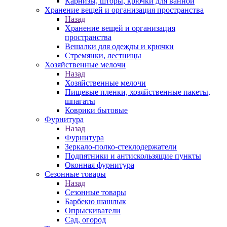
Карнизы, шторы, крючки для ванной
Хранение вещей и организация пространства
Назад
Хранение вещей и организация
пространства
Вешалки для одежды и крючки
Стремянки, лестницы
Хозяйственные мелочи
Назад
Хозяйственные мелочи
Пищевые пленки, хозяйственные пакеты,
шпагаты
Коврики бытовые
Фурнитура
Назад
Фурнитура
Зеркало-полко-стеклодержатели
Подпятники и антискользящие пункты
Оконная фурнитура
Сезонные товары
Назад
Сезонные товары
Барбекю шашлык
Опрыскиватели
Сад, огород