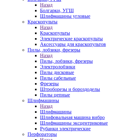
Назад
Болгарки, УГШ
Шлифмашины угловые
Краскопульты
Назад
Краскопульты
Электрические краскопульты
Аксессуары для краскопультов
Пилы, лобзики, фрезеры
Назад
Пилы, лобзики, фрезеры
Электролобзики
Пилы дисковые
Пилы сабельные
Фрезеры
Штроборезы и бороздоделы
Пилы цепные
Шлифмашины
Назад
Шлифмашины
Шлифовальная машина вибро
Шлифмашины эксцентриковые
Рубанки электрические
Перфораторы
Назад