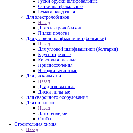
Губки бруски шлифовальные
Сетки шлифовальные
Бумага наждачная
Для электролобзиков
Назад
Для электролобзиков
Пилки полотна
Для угловой шлифмашинки (болгарки)
Назад
Для угловой шлифмашинки (болгарки)
Круги отрезные
Коронки алмазные
Приспособления
Насадки зачистные
Для дисковых пил
Назад
Для дисковых пил
Диски пильные
Для сварочного оборудования
Для степлеров
Назад
Для степлеров
Скобы
Строительная химия
Назад