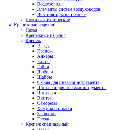
Воздуховоды
Элементы систем воздуховодов
Вентиляторы вытяжные
Люки сантехнические
Крепежные изделия
Назад
Крепежные изделия
Крепеж
Назад
Крепеж
Анкеры
Болты
Гайки
Дюбели
Шайбы
Скобы для пневмоинструмента
Шпильки для пневмоинструмента
Шпильки
Винты
Саморезы
Хомуты и стяжки
Заклепки
Гвозди
Крепеж специальный
Назад