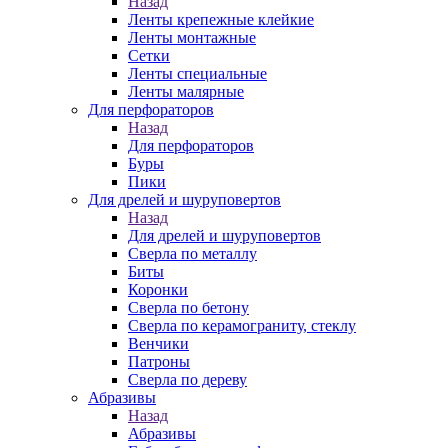
Назад
Ленты крепежные клейкие
Ленты монтажные
Сетки
Ленты специальные
Ленты малярные
Для перфораторов
Назад
Для перфораторов
Буры
Пики
Для дрелей и шуруповертов
Назад
Для дрелей и шуруповертов
Сверла по металлу
Биты
Коронки
Сверла по бетону
Сверла по керамограниту, стеклу
Венчики
Патроны
Сверла по дереву
Абразивы
Назад
Абразивы