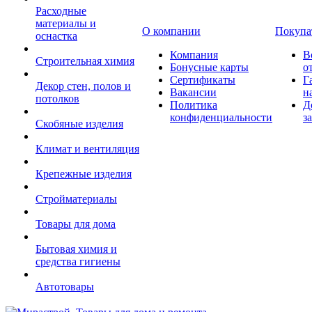
Расходные
материалы и
О компании
Покупа
оснастка
Компания
В
Строительная химия
Бонусные карты
о
Сертификаты
Г
Декор стен, полов и
Вакансии
н
потолков
Политика
Д
конфиденциальности
з
Скобяные изделия
Климат и вентиляция
Крепежные изделия
Стройматериалы
Товары для дома
Бытовая химия и
средства гигиены
Автотовары