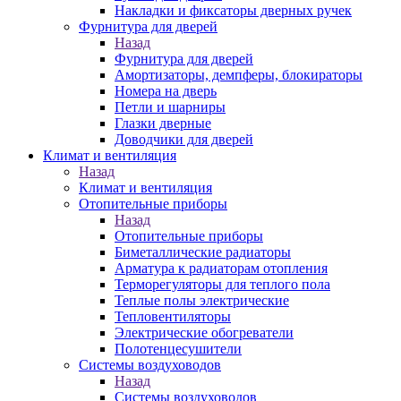
Накладки и фиксаторы дверных ручек
Фурнитура для дверей
Назад
Фурнитура для дверей
Амортизаторы, демпферы, блокираторы
Номера на дверь
Петли и шарниры
Глазки дверные
Доводчики для дверей
Климат и вентиляция
Назад
Климат и вентиляция
Отопительные приборы
Назад
Отопительные приборы
Биметаллические радиаторы
Арматура к радиаторам отопления
Терморегуляторы для теплого пола
Теплые полы электрические
Тепловентиляторы
Электрические обогреватели
Полотенцесушители
Системы воздуховодов
Назад
Системы воздуховодов