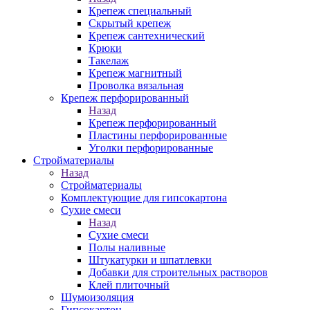
Крепеж специальный
Скрытый крепеж
Крепеж сантехнический
Крюки
Такелаж
Крепеж магнитный
Проволка вязальная
Крепеж перфорированный
Назад
Крепеж перфорированный
Пластины перфорированные
Уголки перфорированные
Стройматериалы
Назад
Стройматериалы
Комплектующие для гипсокартона
Сухие смеси
Назад
Сухие смеси
Полы наливные
Штукатурки и шпатлевки
Добавки для строительных растворов
Клей плиточный
Шумоизоляция
Гипсокартон