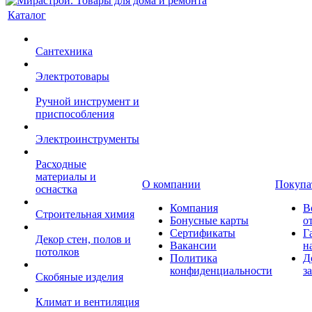
Каталог
Сантехника
Электротовары
Ручной инструмент и
приспособления
Электроинструменты
Расходные
материалы и
О компании
Покупа
оснастка
Компания
В
Строительная химия
Бонусные карты
о
Сертификаты
Г
Декор стен, полов и
Вакансии
н
потолков
Политика
Д
конфиденциальности
з
Скобяные изделия
Климат и вентиляция