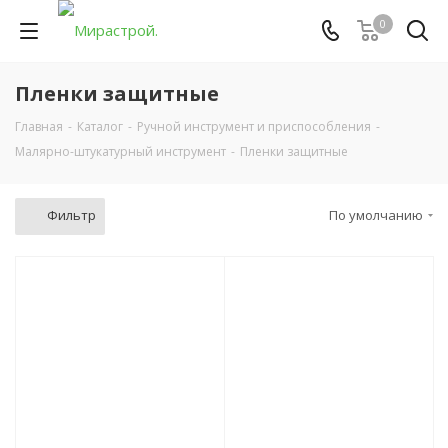
0
Пленки защитные
Главная
-
Каталог
-
Ручной инструмент и приспособления
-
Малярно-штукатурный инструмент
-
Пленки защитные
Фильтр
По умолчанию