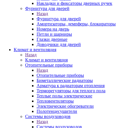
Накладки и фиксаторы дверных ручек
Фурнитура для дверей
Назад
Фурнитура для дверей
Амортизаторы, демпферы, блокираторы
Номера на дверь
Петли и шарниры
Глазки дверные
Доводчики для дверей
Климат и вентиляция
Назад
Климат и вентиляция
Отопительные приборы
Назад
Отопительные приборы
Биметаллические радиаторы
Арматура к радиаторам отопления
Терморегуляторы для теплого пола
Теплые полы электрические
Тепловентиляторы
Электрические обогреватели
Полотенцесушители
Системы воздуховодов
Назад
Системы воздуховодов