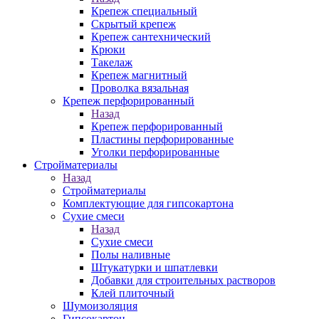
Крепеж специальный
Скрытый крепеж
Крепеж сантехнический
Крюки
Такелаж
Крепеж магнитный
Проволка вязальная
Крепеж перфорированный
Назад
Крепеж перфорированный
Пластины перфорированные
Уголки перфорированные
Стройматериалы
Назад
Стройматериалы
Комплектующие для гипсокартона
Сухие смеси
Назад
Сухие смеси
Полы наливные
Штукатурки и шпатлевки
Добавки для строительных растворов
Клей плиточный
Шумоизоляция
Гипсокартон