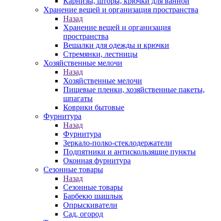
Карнизы, шторы, крючки для ванной
Хранение вещей и организация пространства
Назад
Хранение вещей и организация
пространства
Вешалки для одежды и крючки
Стремянки, лестницы
Хозяйственные мелочи
Назад
Хозяйственные мелочи
Пищевые пленки, хозяйственные пакеты,
шпагаты
Коврики бытовые
Фурнитура
Назад
Фурнитура
Зеркало-полко-стеклодержатели
Подпятники и антискользящие пункты
Оконная фурнитура
Сезонные товары
Назад
Сезонные товары
Барбекю шашлык
Опрыскиватели
Сад, огород