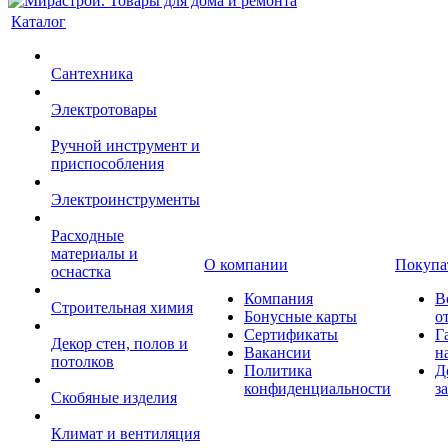
Каталог
Сантехника
Электротовары
Ручной инструмент и
приспособления
Электроинструменты
Расходные
материалы и
О компании
Покупа
оснастка
Компания
В
Строительная химия
Бонусные карты
о
Сертификаты
Г
Декор стен, полов и
Вакансии
н
потолков
Политика
Д
конфиденциальности
з
Скобяные изделия
Климат и вентиляция