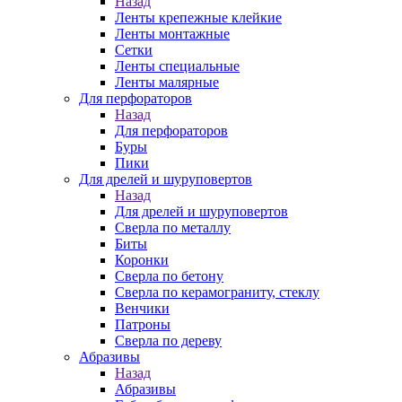
Назад
Ленты крепежные клейкие
Ленты монтажные
Сетки
Ленты специальные
Ленты малярные
Для перфораторов
Назад
Для перфораторов
Буры
Пики
Для дрелей и шуруповертов
Назад
Для дрелей и шуруповертов
Сверла по металлу
Биты
Коронки
Сверла по бетону
Сверла по керамограниту, стеклу
Венчики
Патроны
Сверла по дереву
Абразивы
Назад
Абразивы