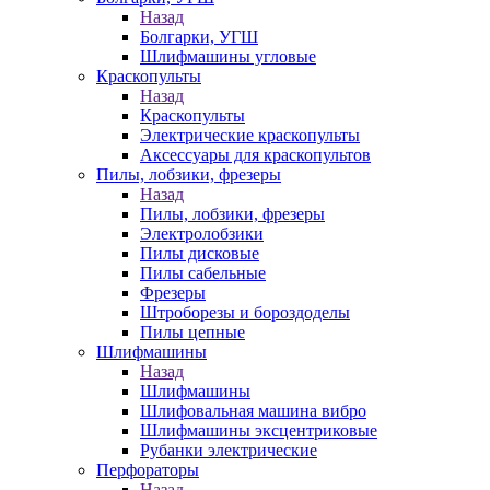
Назад
Болгарки, УГШ
Шлифмашины угловые
Краскопульты
Назад
Краскопульты
Электрические краскопульты
Аксессуары для краскопультов
Пилы, лобзики, фрезеры
Назад
Пилы, лобзики, фрезеры
Электролобзики
Пилы дисковые
Пилы сабельные
Фрезеры
Штроборезы и бороздоделы
Пилы цепные
Шлифмашины
Назад
Шлифмашины
Шлифовальная машина вибро
Шлифмашины эксцентриковые
Рубанки электрические
Перфораторы
Назад