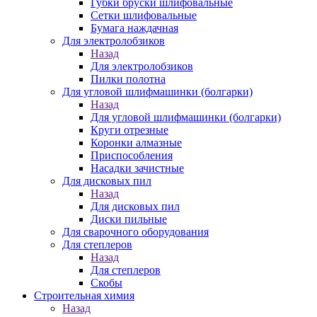
Губки бруски шлифовальные
Сетки шлифовальные
Бумага наждачная
Для электролобзиков
Назад
Для электролобзиков
Пилки полотна
Для угловой шлифмашинки (болгарки)
Назад
Для угловой шлифмашинки (болгарки)
Круги отрезные
Коронки алмазные
Приспособления
Насадки зачистные
Для дисковых пил
Назад
Для дисковых пил
Диски пильные
Для сварочного оборудования
Для степлеров
Назад
Для степлеров
Скобы
Строительная химия
Назад