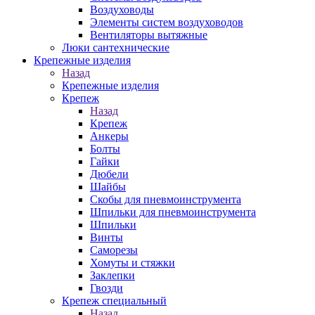
Воздуховоды
Элементы систем воздуховодов
Вентиляторы вытяжные
Люки сантехнические
Крепежные изделия
Назад
Крепежные изделия
Крепеж
Назад
Крепеж
Анкеры
Болты
Гайки
Дюбели
Шайбы
Скобы для пневмоинструмента
Шпильки для пневмоинструмента
Шпильки
Винты
Саморезы
Хомуты и стяжки
Заклепки
Гвозди
Крепеж специальный
Назад