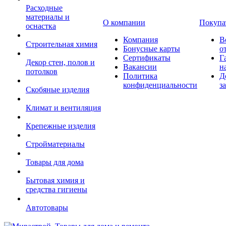
Расходные
материалы и
О компании
Покупа
оснастка
Компания
В
Строительная химия
Бонусные карты
о
Сертификаты
Г
Декор стен, полов и
Вакансии
н
потолков
Политика
Д
конфиденциальности
з
Скобяные изделия
Климат и вентиляция
Крепежные изделия
Стройматериалы
Товары для дома
Бытовая химия и
средства гигиены
Автотовары