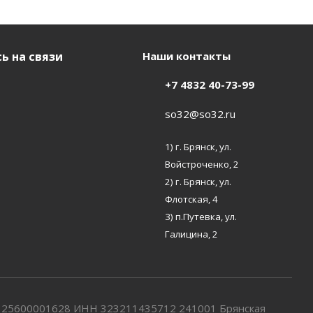
ь на связи
Наши контакты
+7 4832 40-73-99
so32@so32.ru
1) г. Брянск, ул.
Войстроченко, 2
2) г. Брянск, ул.
Флотская, 4
3) п.Путевка, ул.
Галицина, 2
7325600001628 ИНН 323211435712 241001 Брянская