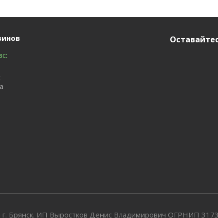
зинов
Оставайтес
вс:
с
а
 г. Брянск. ИП Выростков Денис Владимирович ОГРНИП 31