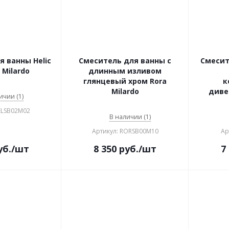
 ванны Helic
Смеситель для ванны с
Смесит
Milardo
длинным изливом
глянцевый хром Rora
к
Milardo
диве
ичии (1)
ELSB02M02
В наличии (1)
Артикул: RORSB00M10
Ар
уб.
/шт
8 350
руб.
/шт
7