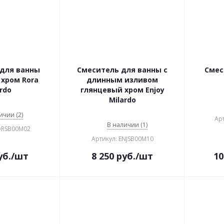
для ванны
Смеситель для ванны с
Смес
хром Rora
длинным изливом
rdo
глянцевый хром Enjoy
Milardo
ичии (2)
Ар
В наличии (1)
ORSB00M02
Артикул: ENJSB00M10
уб.
/шт
8 250
руб.
/шт
10