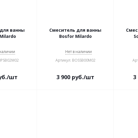
для ванны
Смеситель для ванны
Смесител
Milardo
Bosfor Milardo
S
 наличии
Нет в наличии
MPSB02M02
Артикул: BOSSB00M02
Ар
уб.
/шт
3 900
руб.
/шт
3