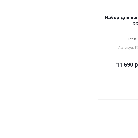
Набор для ван
IDD
Нет в
Артикул: P
11 690
р