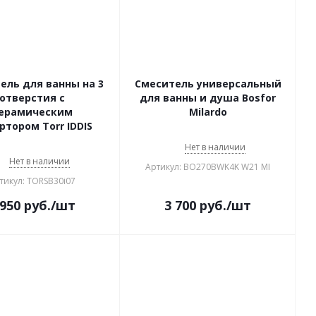
ель для ванны на 3
Смеситель универсальный
отверстия c
для ванны и душа Bosfor
ерамическим
Milardo
ртором Torr IDDIS
Нет в наличии
Нет в наличии
Артикул: BO270BWK4K W21 MI
тикул: TORSB30i07
 950
руб.
/шт
3 700
руб.
/шт