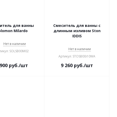
ь для ванны
Смеситель для ванны с
olomon Milardo
длинным изливом Ston
IDDIS
Нет в наличии
Нет в наличии
тикул: SOLSB00M02
Артикул: STOSB00i10WA
 900
руб.
/шт
9 260
руб.
/шт