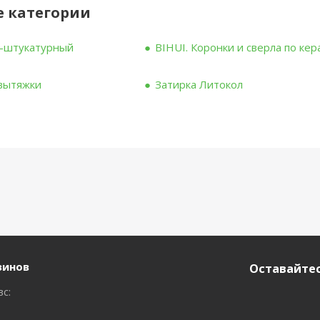
 категории
о-штукатурный
BIHUI. Коронки и сверла по ке
 вытяжки
Затирка Литокол
зинов
Оставайтес
вс: