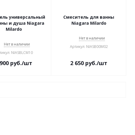
ель универсальный
Смеситель для ванны
нны и душа Niagara
Niagara Milardo
Milardo
Нет в наличии
Нет в наличии
Артикул: NIASB00M02
тикул: NIASBLCM10
 900
руб.
/шт
2 650
руб.
/шт