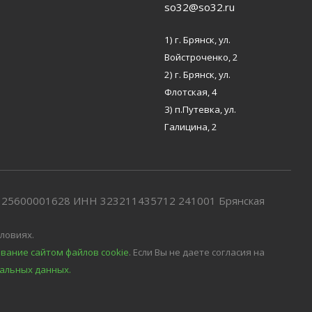
so32@so32.ru
1) г. Брянск, ул.
Войстроченко, 2
2) г. Брянск, ул.
Флотская, 4
3) п.Путевка, ул.
Галицина, 2
7325600001628 ИНН 323211435712 241001 Брянская
ловиях.
вание сайтом файлов cookie
. Если Вы не даете согласия на
альных данных.