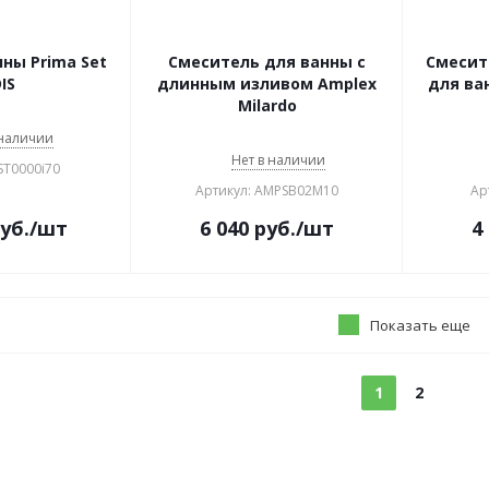
ны Prima Set
Смеситель для ванны с
Смесит
IS
длинным изливом Amplex
для ва
Milardo
 наличии
Нет в наличии
ST0000i70
Артикул: AMPSB02M10
Ар
уб.
/шт
6 040
руб.
/шт
4
Показать еще
1
2