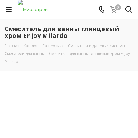
0
Смеситель для ванны глянцевый
хром Enjoy Milardo
Главная
-
Каталог
-
Сантехника
-
Смесители и душевые системы
-
Смесители для ванны
-
Смеситель для ванны глянцевый хром Enjoy
Milardo