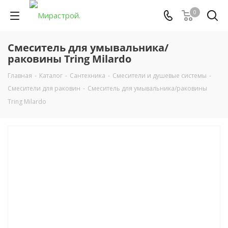
0
Смеситель для умывальника/
раковины Tring Milardo
Главная
-
Каталог
-
Сантехника
-
Смесители и душевые системы
-
Смесители для раковин
-
Смеситель для умывальника/раковины
Tring Milardo