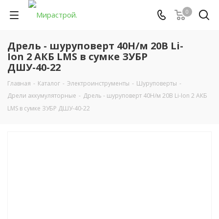
0
Дрель - шуруповерт 40Н/м 20В Li-
Ion 2 АКБ LMS в сумке ЗУБР
ДШУ-40-22
Главная
-
Каталог
-
Электроинструменты
-
Шуруповерты
-
Дрели аккумуляторные
-
Дрель - шуруповерт 40Н/м 20В Li-Ion 2 АКБ
LMS в сумке ЗУБР ДШУ-40-22