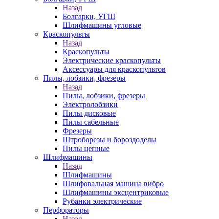
Назад
Болгарки, УГШ
Шлифмашины угловые
Краскопульты
Назад
Краскопульты
Электрические краскопульты
Аксессуары для краскопультов
Пилы, лобзики, фрезеры
Назад
Пилы, лобзики, фрезеры
Электролобзики
Пилы дисковые
Пилы сабельные
Фрезеры
Штроборезы и бороздоделы
Пилы цепные
Шлифмашины
Назад
Шлифмашины
Шлифовальная машина вибро
Шлифмашины эксцентриковые
Рубанки электрические
Перфораторы
Назад