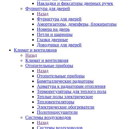
Накладки и фиксаторы дверных ручек
Фурнитура для дверей
Назад
Фурнитура для дверей
Амортизаторы, демпферы, блокираторы
Номера на дверь
Петли и шарниры
Глазки дверные
Доводчики для дверей
Климат и вентиляция
Назад
Климат и вентиляция
Отопительные приборы
Назад
Отопительные приборы
Биметаллические радиаторы
Арматура к радиаторам отопления
Терморегуляторы для теплого пола
Теплые полы электрические
Тепловентиляторы
Электрические обогреватели
Полотенцесушители
Системы воздуховодов
Назад
Системы воздуховодов