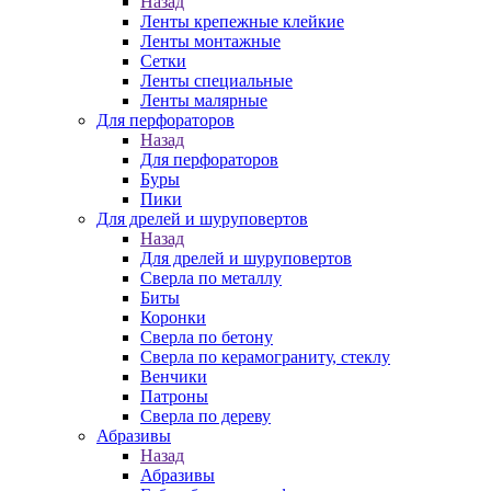
Назад
Ленты крепежные клейкие
Ленты монтажные
Сетки
Ленты специальные
Ленты малярные
Для перфораторов
Назад
Для перфораторов
Буры
Пики
Для дрелей и шуруповертов
Назад
Для дрелей и шуруповертов
Сверла по металлу
Биты
Коронки
Сверла по бетону
Сверла по керамограниту, стеклу
Венчики
Патроны
Сверла по дереву
Абразивы
Назад
Абразивы