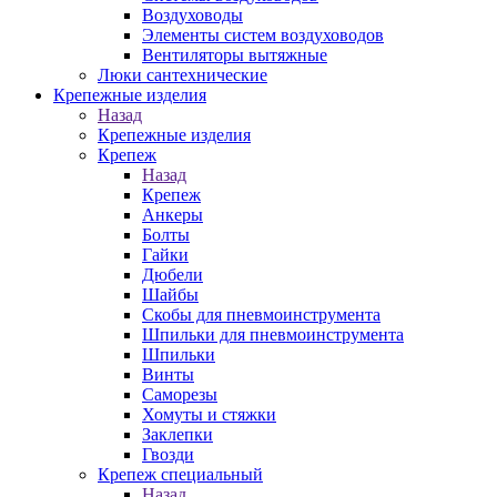
Воздуховоды
Элементы систем воздуховодов
Вентиляторы вытяжные
Люки сантехнические
Крепежные изделия
Назад
Крепежные изделия
Крепеж
Назад
Крепеж
Анкеры
Болты
Гайки
Дюбели
Шайбы
Скобы для пневмоинструмента
Шпильки для пневмоинструмента
Шпильки
Винты
Саморезы
Хомуты и стяжки
Заклепки
Гвозди
Крепеж специальный
Назад