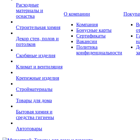
Расходные
материалы и
О компании
Покупа
оснастка
Компания
В
Строительная химия
Бонусные карты
о
Сертификаты
Г
Декор стен, полов и
Вакансии
н
потолков
Политика
Д
конфиденциальности
з
Скобяные изделия
Климат и вентиляция
Крепежные изделия
Стройматериалы
Товары для дома
Бытовая химия и
средства гигиены
Автотовары