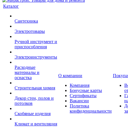
Каталог
Сантехника
Электротовары
Ручной инструмент и
приспособления
Электроинструменты
Расходные
материалы и
О компании
Покупа
оснастка
Компания
В
Строительная химия
Бонусные карты
о
Сертификаты
Г
Декор стен, полов и
Вакансии
н
потолков
Политика
Д
конфиденциальности
з
Скобяные изделия
Климат и вентиляция