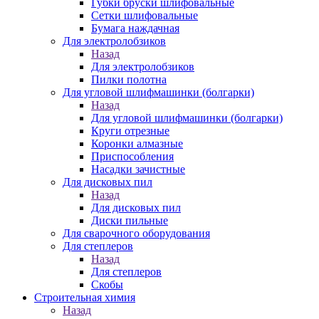
Губки бруски шлифовальные
Сетки шлифовальные
Бумага наждачная
Для электролобзиков
Назад
Для электролобзиков
Пилки полотна
Для угловой шлифмашинки (болгарки)
Назад
Для угловой шлифмашинки (болгарки)
Круги отрезные
Коронки алмазные
Приспособления
Насадки зачистные
Для дисковых пил
Назад
Для дисковых пил
Диски пильные
Для сварочного оборудования
Для степлеров
Назад
Для степлеров
Скобы
Строительная химия
Назад