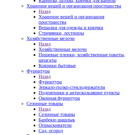
Карнизы, шторы, крючки для ванной
Хранение вещей и организация пространства
Назад
Хранение вещей и организация
пространства
Вешалки для одежды и крючки
Стремянки, лестницы
Хозяйственные мелочи
Назад
Хозяйственные мелочи
Пищевые пленки, хозяйственные пакеты,
шпагаты
Коврики бытовые
Фурнитура
Назад
Фурнитура
Зеркало-полко-стеклодержатели
Подпятники и антискользящие пункты
Оконная фурнитура
Сезонные товары
Назад
Сезонные товары
Барбекю шашлык
Опрыскиватели
Сад, огород