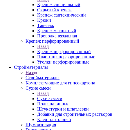
Крепеж специальный
Скрытый крепеж
Крепеж сантехнический
Крюки
Такелаж
Крепеж магнитный
Проволка вязальная
Крепеж перфорированный
Назад
Крепеж перфорированный
Пластины перфорированные
Уголки перфорированные
Стройматериалы
Назад
Стройматериалы
Комплектующие для гипсокартона
Сухие смеси
Назад
Сухие смеси
Полы наливные
Штукатурки и шпатлевки
Добавки для строительных растворов
Клей плиточный
Шумоизоляция
Гипсокартон