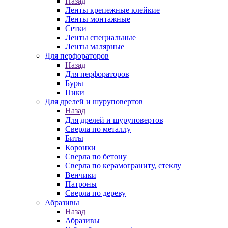
Назад
Ленты крепежные клейкие
Ленты монтажные
Сетки
Ленты специальные
Ленты малярные
Для перфораторов
Назад
Для перфораторов
Буры
Пики
Для дрелей и шуруповертов
Назад
Для дрелей и шуруповертов
Сверла по металлу
Биты
Коронки
Сверла по бетону
Сверла по керамограниту, стеклу
Венчики
Патроны
Сверла по дереву
Абразивы
Назад
Абразивы