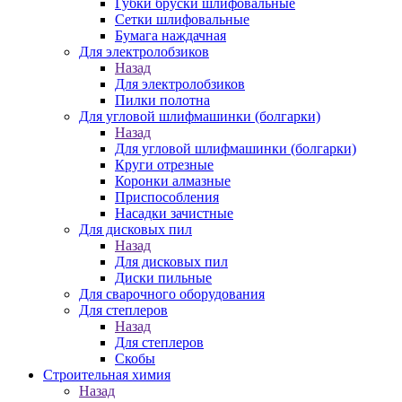
Губки бруски шлифовальные
Сетки шлифовальные
Бумага наждачная
Для электролобзиков
Назад
Для электролобзиков
Пилки полотна
Для угловой шлифмашинки (болгарки)
Назад
Для угловой шлифмашинки (болгарки)
Круги отрезные
Коронки алмазные
Приспособления
Насадки зачистные
Для дисковых пил
Назад
Для дисковых пил
Диски пильные
Для сварочного оборудования
Для степлеров
Назад
Для степлеров
Скобы
Строительная химия
Назад