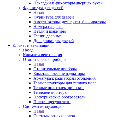
Накладки и фиксаторы дверных ручек
Фурнитура для дверей
Назад
Фурнитура для дверей
Амортизаторы, демпферы, блокираторы
Номера на дверь
Петли и шарниры
Глазки дверные
Доводчики для дверей
Климат и вентиляция
Назад
Климат и вентиляция
Отопительные приборы
Назад
Отопительные приборы
Биметаллические радиаторы
Арматура к радиаторам отопления
Терморегуляторы для теплого пола
Теплые полы электрические
Тепловентиляторы
Электрические обогреватели
Полотенцесушители
Системы воздуховодов
Назад
Системы воздуховодов