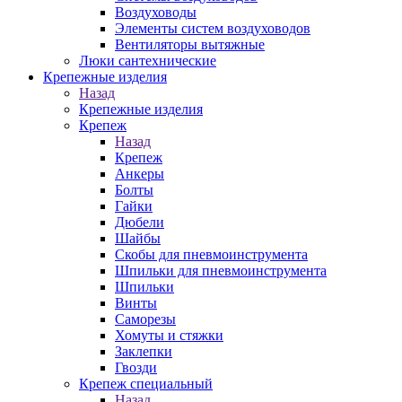
Воздуховоды
Элементы систем воздуховодов
Вентиляторы вытяжные
Люки сантехнические
Крепежные изделия
Назад
Крепежные изделия
Крепеж
Назад
Крепеж
Анкеры
Болты
Гайки
Дюбели
Шайбы
Скобы для пневмоинструмента
Шпильки для пневмоинструмента
Шпильки
Винты
Саморезы
Хомуты и стяжки
Заклепки
Гвозди
Крепеж специальный
Назад