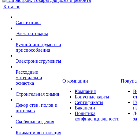
Каталог
Сантехника
Электротовары
Ручной инструмент и
приспособления
Электроинструменты
Расходные
материалы и
О компании
Покупа
оснастка
Компания
В
Строительная химия
Бонусные карты
о
Сертификаты
Г
Декор стен, полов и
Вакансии
н
потолков
Политика
Д
конфиденциальности
з
Скобяные изделия
Климат и вентиляция