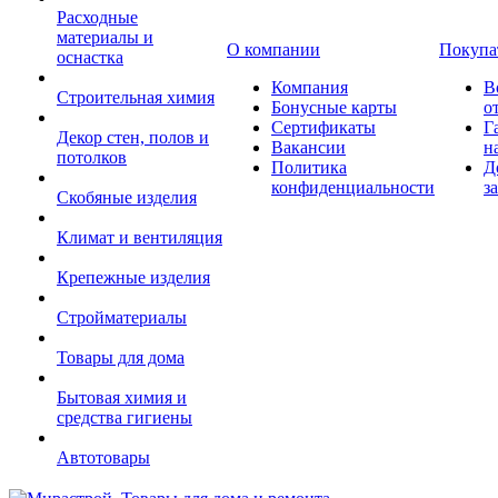
Расходные
материалы и
О компании
Покупа
оснастка
Компания
В
Строительная химия
Бонусные карты
о
Сертификаты
Г
Декор стен, полов и
Вакансии
н
потолков
Политика
Д
конфиденциальности
з
Скобяные изделия
Климат и вентиляция
Крепежные изделия
Стройматериалы
Товары для дома
Бытовая химия и
средства гигиены
Автотовары