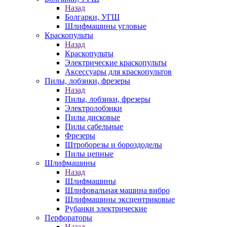
Назад
Болгарки, УГШ
Шлифмашины угловые
Краскопульты
Назад
Краскопульты
Электрические краскопульты
Аксессуары для краскопультов
Пилы, лобзики, фрезеры
Назад
Пилы, лобзики, фрезеры
Электролобзики
Пилы дисковые
Пилы сабельные
Фрезеры
Штроборезы и бороздоделы
Пилы цепные
Шлифмашины
Назад
Шлифмашины
Шлифовальная машина вибро
Шлифмашины эксцентриковые
Рубанки электрические
Перфораторы
Назад