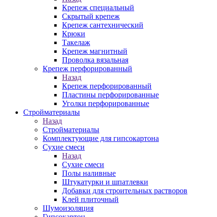
Крепеж специальный
Скрытый крепеж
Крепеж сантехнический
Крюки
Такелаж
Крепеж магнитный
Проволка вязальная
Крепеж перфорированный
Назад
Крепеж перфорированный
Пластины перфорированные
Уголки перфорированные
Стройматериалы
Назад
Стройматериалы
Комплектующие для гипсокартона
Сухие смеси
Назад
Сухие смеси
Полы наливные
Штукатурки и шпатлевки
Добавки для строительных растворов
Клей плиточный
Шумоизоляция
Гипсокартон