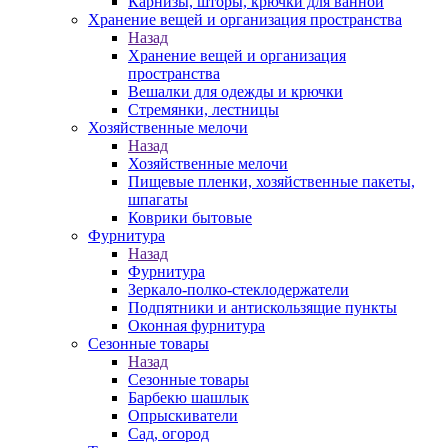
Карнизы, шторы, крючки для ванной
Хранение вещей и организация пространства
Назад
Хранение вещей и организация
пространства
Вешалки для одежды и крючки
Стремянки, лестницы
Хозяйственные мелочи
Назад
Хозяйственные мелочи
Пищевые пленки, хозяйственные пакеты,
шпагаты
Коврики бытовые
Фурнитура
Назад
Фурнитура
Зеркало-полко-стеклодержатели
Подпятники и антискользящие пункты
Оконная фурнитура
Сезонные товары
Назад
Сезонные товары
Барбекю шашлык
Опрыскиватели
Сад, огород