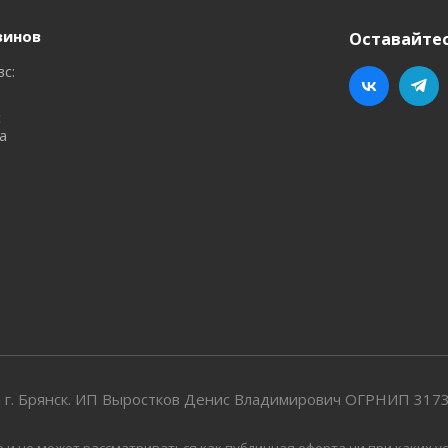
зинов
Оставайтес
вс:
с
а
 г. Брянск. ИП Выростков Денис Владимирович ОГРНИП 31
 не может рассматриваться как публичная оферта ни при каких ус