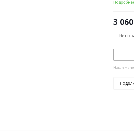
Подробне
3 060
Нет в 
Наши менед
Подел