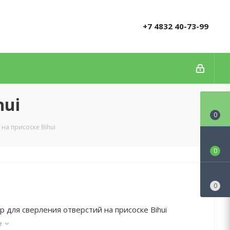
+7 4832 40-73-99
hui
0
на присоске Bihui
0
0
р для сверления отверстий на присоске Bihui
е