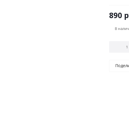
890
р
В нали
Подел