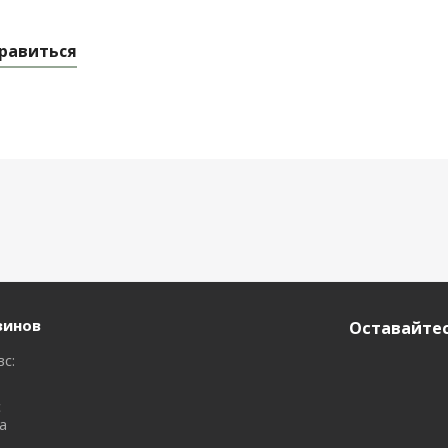
равиться
зинов
Оставайтес
вс:
с
а