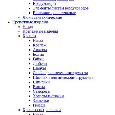
Воздуховоды
Элементы систем воздуховодов
Вентиляторы вытяжные
Люки сантехнические
Крепежные изделия
Назад
Крепежные изделия
Крепеж
Назад
Крепеж
Анкеры
Болты
Гайки
Дюбели
Шайбы
Скобы для пневмоинструмента
Шпильки для пневмоинструмента
Шпильки
Винты
Саморезы
Хомуты и стяжки
Заклепки
Гвозди
Крепеж специальный
Назад