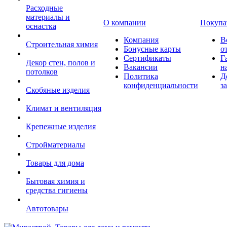
Расходные
материалы и
О компании
Покупа
оснастка
Компания
В
Строительная химия
Бонусные карты
о
Сертификаты
Г
Декор стен, полов и
Вакансии
н
потолков
Политика
Д
конфиденциальности
з
Скобяные изделия
Климат и вентиляция
Крепежные изделия
Стройматериалы
Товары для дома
Бытовая химия и
средства гигиены
Автотовары