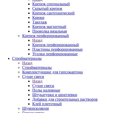
Крепеж специальный
Скрытый крепеж
Крепеж сантехнический
Крюки
Такелаж
Крепеж магнитный
Проволка вязальная
Крепеж перфорированный
Назад
Крепеж перфорированный
Пластины перфорированные
Уголки перфорированные
Стройматериалы
Назад
Стройматериалы
Комплектующие для гипсокартона
Сухие смеси
Назад
Сухие смеси
Полы наливные
Штукатурки и шпатлевки
Добавки для строительных растворов
Клей плиточный
Шумоизоляция
Гипсокартон