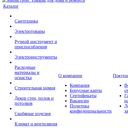
Каталог
Сантехника
Электротовары
Ручной инструмент и
приспособления
Электроинструменты
Расходные
материалы и
О компании
Покупа
оснастка
Компания
В
Строительная химия
Бонусные карты
о
Сертификаты
Г
Декор стен, полов и
Вакансии
н
потолков
Политика
Д
конфиденциальности
з
Скобяные изделия
Климат и вентиляция