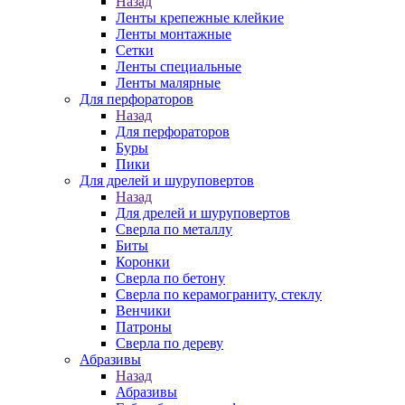
Назад
Ленты крепежные клейкие
Ленты монтажные
Сетки
Ленты специальные
Ленты малярные
Для перфораторов
Назад
Для перфораторов
Буры
Пики
Для дрелей и шуруповертов
Назад
Для дрелей и шуруповертов
Сверла по металлу
Биты
Коронки
Сверла по бетону
Сверла по керамограниту, стеклу
Венчики
Патроны
Сверла по дереву
Абразивы
Назад
Абразивы