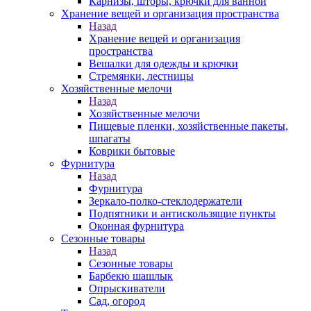
Карнизы, шторы, крючки для ванной
Хранение вещей и организация пространства
Назад
Хранение вещей и организация
пространства
Вешалки для одежды и крючки
Стремянки, лестницы
Хозяйственные мелочи
Назад
Хозяйственные мелочи
Пищевые пленки, хозяйственные пакеты,
шпагаты
Коврики бытовые
Фурнитура
Назад
Фурнитура
Зеркало-полко-стеклодержатели
Подпятники и антискользящие пункты
Оконная фурнитура
Сезонные товары
Назад
Сезонные товары
Барбекю шашлык
Опрыскиватели
Сад, огород