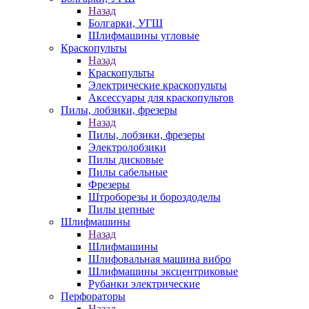
Назад
Болгарки, УГШ
Шлифмашины угловые
Краскопульты
Назад
Краскопульты
Электрические краскопульты
Аксессуары для краскопультов
Пилы, лобзики, фрезеры
Назад
Пилы, лобзики, фрезеры
Электролобзики
Пилы дисковые
Пилы сабельные
Фрезеры
Штроборезы и бороздоделы
Пилы цепные
Шлифмашины
Назад
Шлифмашины
Шлифовальная машина вибро
Шлифмашины эксцентриковые
Рубанки электрические
Перфораторы
Назад