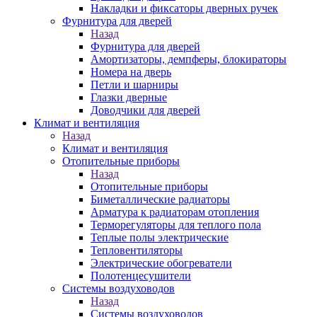
Накладки и фиксаторы дверных ручек
Фурнитура для дверей
Назад
Фурнитура для дверей
Амортизаторы, демпферы, блокираторы
Номера на дверь
Петли и шарниры
Глазки дверные
Доводчики для дверей
Климат и вентиляция
Назад
Климат и вентиляция
Отопительные приборы
Назад
Отопительные приборы
Биметаллические радиаторы
Арматура к радиаторам отопления
Терморегуляторы для теплого пола
Теплые полы электрические
Тепловентиляторы
Электрические обогреватели
Полотенцесушители
Системы воздуховодов
Назад
Системы воздуховодов