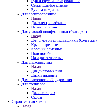
Губки бруски шлифовальные
Сетки шлифовальные
Бумага наждачная
Для электролобзиков
Назад
Для электролобзиков
Пилки полотна
Для угловой шлифмашинки (болгарки)
Назад
Для угловой шлифмашинки (болгарки)
Круги отрезные
Коронки алмазные
Приспособления
Насадки зачистные
Для дисковых пил
Назад
Для дисковых пил
Диски пильные
Для сварочного оборудования
Для степлеров
Назад
Для степлеров
Скобы
Строительная химия
Назад