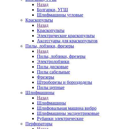
Назад
Болгарки, УГШ
Шлифмашины угловые
Краскопульты
Назад
Краскопульты
Электрические краскопульты
Аксессуары для краскопультов
Пилы, лобзики, фрезеры
Назад
Пилы, лобзики, фрезеры
Электролобзики
Пилы дисковые
Пилы сабельные
Фрезеры
Штроборезы и бороздоделы
Пилы цепные
Шлифмашины
Назад
Шлифмашины
Шлифовальная машина вибро
Шлифмашины эксцентриковые
Рубанки электрические
Перфораторы
Назад