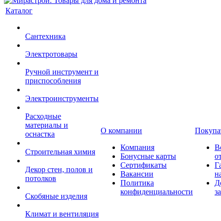
Каталог
Сантехника
Электротовары
Ручной инструмент и
приспособления
Электроинструменты
Расходные
материалы и
О компании
Покупа
оснастка
Компания
В
Строительная химия
Бонусные карты
о
Сертификаты
Г
Декор стен, полов и
Вакансии
н
потолков
Политика
Д
конфиденциальности
з
Скобяные изделия
Климат и вентиляция