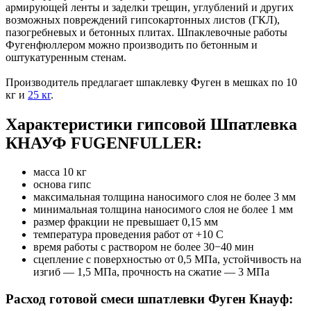
армирующей ленты и заделки трещин, углублений и других
возможных повреждений гипсокартонных листов (ГКЛ),
пазогребневых и бетонных плитах. Шпаклевочные работы
Фугенфюллером можно производить по бетонным и
оштукатуренным стенам.
Производитель предлагает шпаклевку Фуген в мешках по 10
кг и
25 кг
.
Характеристики гипсовой Шпатлевка
КНАУФ FUGENFULLER:
масса 10 кг
основа гипс
максимальная толщина наносимого слоя не более 3 мм
минимальная толщина наносимого слоя не более 1 мм
размер фракции не превышает 0,15 мм
температура проведения работ от +10 С
время работы с раствором не более 30−40 мин
сцепление с поверхностью от 0,5 МПа, устойчивость на
изгиб — 1,5 МПа, прочность на сжатие — 3 МПа
Расход готовой смеси шпатлевки Фуген Кнауф: