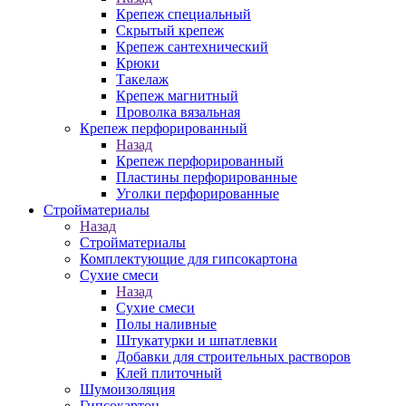
Крепеж специальный
Скрытый крепеж
Крепеж сантехнический
Крюки
Такелаж
Крепеж магнитный
Проволка вязальная
Крепеж перфорированный
Назад
Крепеж перфорированный
Пластины перфорированные
Уголки перфорированные
Стройматериалы
Назад
Стройматериалы
Комплектующие для гипсокартона
Сухие смеси
Назад
Сухие смеси
Полы наливные
Штукатурки и шпатлевки
Добавки для строительных растворов
Клей плиточный
Шумоизоляция
Гипсокартон