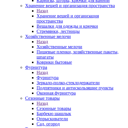
Карнизы, шторы, крючки для ванной
Хранение вещей и организация пространства
Назад
Хранение вещей и организация
пространства
Вешалки для одежды и крючки
Стремянки, лестницы
Хозяйственные мелочи
Назад
Хозяйственные мелочи
Пищевые пленки, хозяйственные пакеты,
шпагаты
Коврики бытовые
Фурнитура
Назад
Фурнитура
Зеркало-полко-стеклодержатели
Подпятники и антискользящие пункты
Оконная фурнитура
Сезонные товары
Назад
Сезонные товары
Барбекю шашлык
Опрыскиватели
Сад, огород