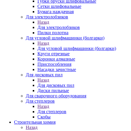
Губки бруски шлифовальные
Сетки шлифовальные
Бумага наждачная
Для электролобзиков
Назад
Для электролобзиков
Пилки полотна
Для угловой шлифмашинки (болгарки)
Назад
Для угловой шлифмашинки (болгарки)
Круги отрезные
Коронки алмазные
Приспособления
Насадки зачистные
Для дисковых пил
Назад
Для дисковых пил
Диски пильные
Для сварочного оборудования
Для степлеров
Назад
Для степлеров
Скобы
Строительная химия
Назад