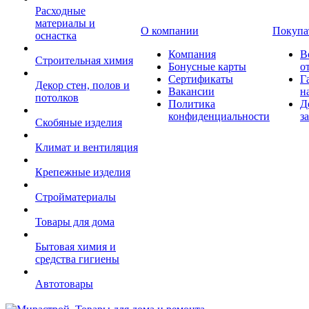
Расходные
материалы и
О компании
Покупа
оснастка
Компания
В
Строительная химия
Бонусные карты
о
Сертификаты
Г
Декор стен, полов и
Вакансии
н
потолков
Политика
Д
конфиденциальности
з
Скобяные изделия
Климат и вентиляция
Крепежные изделия
Стройматериалы
Товары для дома
Бытовая химия и
средства гигиены
Автотовары