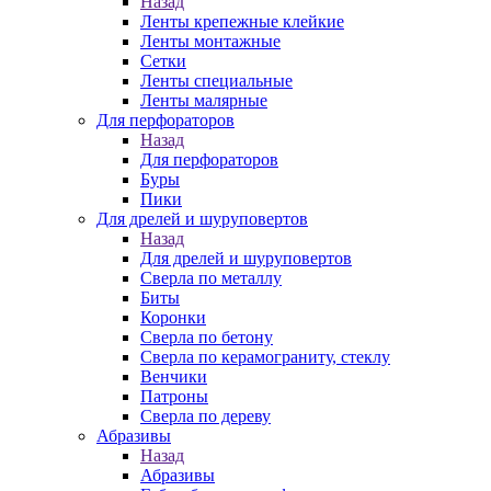
Назад
Ленты крепежные клейкие
Ленты монтажные
Сетки
Ленты специальные
Ленты малярные
Для перфораторов
Назад
Для перфораторов
Буры
Пики
Для дрелей и шуруповертов
Назад
Для дрелей и шуруповертов
Сверла по металлу
Биты
Коронки
Сверла по бетону
Сверла по керамограниту, стеклу
Венчики
Патроны
Сверла по дереву
Абразивы
Назад
Абразивы