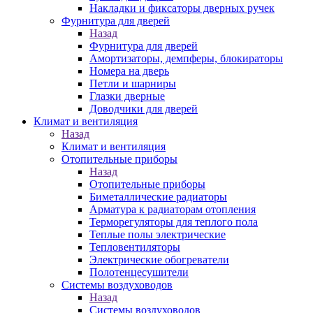
Накладки и фиксаторы дверных ручек
Фурнитура для дверей
Назад
Фурнитура для дверей
Амортизаторы, демпферы, блокираторы
Номера на дверь
Петли и шарниры
Глазки дверные
Доводчики для дверей
Климат и вентиляция
Назад
Климат и вентиляция
Отопительные приборы
Назад
Отопительные приборы
Биметаллические радиаторы
Арматура к радиаторам отопления
Терморегуляторы для теплого пола
Теплые полы электрические
Тепловентиляторы
Электрические обогреватели
Полотенцесушители
Системы воздуховодов
Назад
Системы воздуховодов