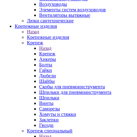
Воздуховоды
Элементы систем воздуховодов
Вентиляторы вытяжные
Люки сантехнические
Крепежные изделия
Назад
Крепежные изделия
Крепеж
Назад
Крепеж
Анкеры
Болты
Гайки
Дюбели
Шайбы
Скобы для пневмоинструмента
Шпильки для пневмоинструмента
Шпильки
Винты
Саморезы
Хомуты и стяжки
Заклепки
Гвозди
Крепеж специальный
Назад