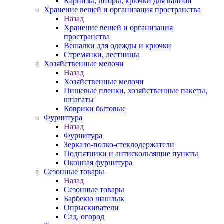
Карнизы, шторы, крючки для ванной
Хранение вещей и организация пространства
Назад
Хранение вещей и организация
пространства
Вешалки для одежды и крючки
Стремянки, лестницы
Хозяйственные мелочи
Назад
Хозяйственные мелочи
Пищевые пленки, хозяйственные пакеты,
шпагаты
Коврики бытовые
Фурнитура
Назад
Фурнитура
Зеркало-полко-стеклодержатели
Подпятники и антискользящие пункты
Оконная фурнитура
Сезонные товары
Назад
Сезонные товары
Барбекю шашлык
Опрыскиватели
Сад, огород