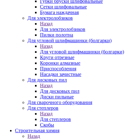
Губки бруски шлифовальные
Сетки шлифовальные
Бумага наждачная
Для электролобзиков
Назад
Для электролобзиков
Пилки полотна
Для угловой шлифмашинки (болгарки)
Назад
Для угловой шлифмашинки (болгарки)
Круги отрезные
Коронки алмазные
Приспособления
Насадки зачистные
Для дисковых пил
Назад
Для дисковых пил
Диски пильные
Для сварочного оборудования
Для степлеров
Назад
Для степлеров
Скобы
Строительная химия
Назад