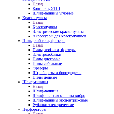
Назад
Болгарки, УГШ
Шлифмашины угловые
Краскопульты
Назад
Краскопульты
Электрические краскопульты
Аксессуары для краскопультов
Пилы, лобзики, фрезеры
Назад
Пилы, лобзики, фрезеры
Электролобзики
Пилы дисковые
Пилы сабельные
Фрезеры
Штроборезы и бороздоделы
Пилы цепные
Шлифмашины
Назад
Шлифмашины
Шлифовальная машина вибро
Шлифмашины эксцентриковые
Рубанки электрические
Перфораторы
Назад