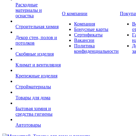
Расходные
материалы и
О компании
Покупа
оснастка
Компания
В
Строительная химия
Бонусные карты
о
Сертификаты
Г
Декор стен, полов и
Вакансии
н
потолков
Политика
Д
конфиденциальности
з
Скобяные изделия
Климат и вентиляция
Крепежные изделия
Стройматериалы
Товары для дома
Бытовая химия и
средства гигиены
Автотовары