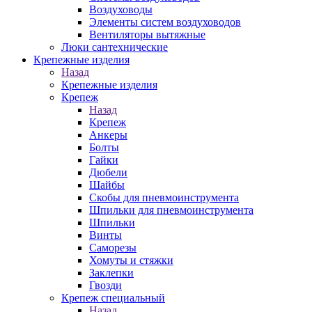
Воздуховоды
Элементы систем воздуховодов
Вентиляторы вытяжные
Люки сантехнические
Крепежные изделия
Назад
Крепежные изделия
Крепеж
Назад
Крепеж
Анкеры
Болты
Гайки
Дюбели
Шайбы
Скобы для пневмоинструмента
Шпильки для пневмоинструмента
Шпильки
Винты
Саморезы
Хомуты и стяжки
Заклепки
Гвозди
Крепеж специальный
Назад