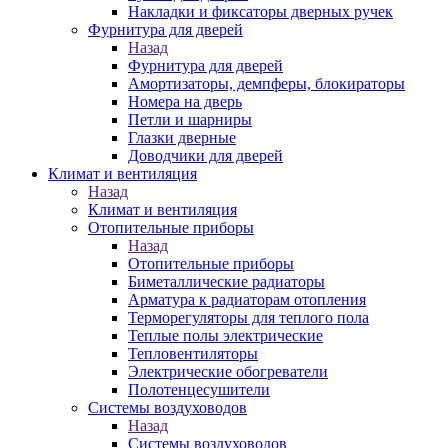
Накладки и фиксаторы дверных ручек
Фурнитура для дверей
Назад
Фурнитура для дверей
Амортизаторы, демпферы, блокираторы
Номера на дверь
Петли и шарниры
Глазки дверные
Доводчики для дверей
Климат и вентиляция
Назад
Климат и вентиляция
Отопительные приборы
Назад
Отопительные приборы
Биметаллические радиаторы
Арматура к радиаторам отопления
Терморегуляторы для теплого пола
Теплые полы электрические
Тепловентиляторы
Электрические обогреватели
Полотенцесушители
Системы воздуховодов
Назад
Системы воздуховодов