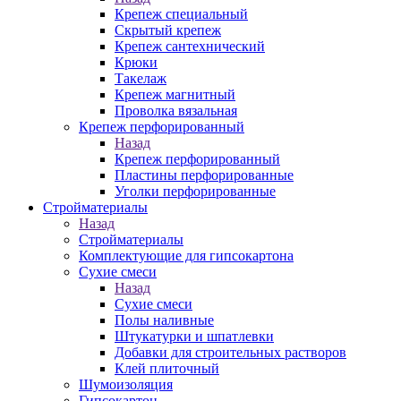
Крепеж специальный
Скрытый крепеж
Крепеж сантехнический
Крюки
Такелаж
Крепеж магнитный
Проволка вязальная
Крепеж перфорированный
Назад
Крепеж перфорированный
Пластины перфорированные
Уголки перфорированные
Стройматериалы
Назад
Стройматериалы
Комплектующие для гипсокартона
Сухие смеси
Назад
Сухие смеси
Полы наливные
Штукатурки и шпатлевки
Добавки для строительных растворов
Клей плиточный
Шумоизоляция
Гипсокартон