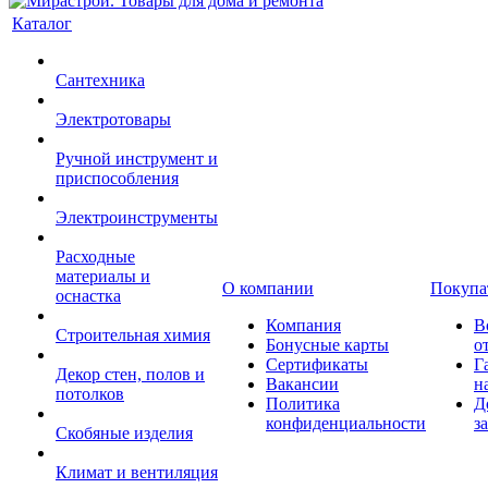
Каталог
Сантехника
Электротовары
Ручной инструмент и
приспособления
Электроинструменты
Расходные
материалы и
О компании
Покупа
оснастка
Компания
В
Строительная химия
Бонусные карты
о
Сертификаты
Г
Декор стен, полов и
Вакансии
н
потолков
Политика
Д
конфиденциальности
з
Скобяные изделия
Климат и вентиляция