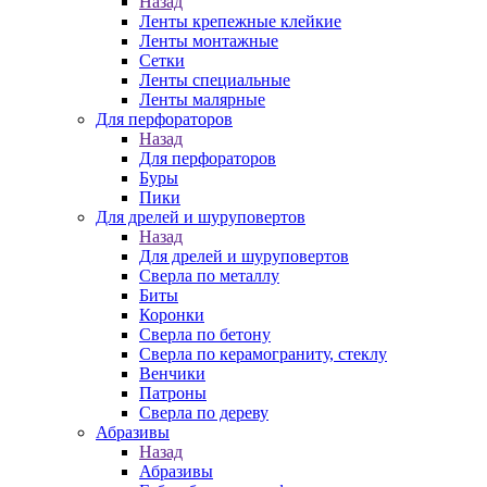
Назад
Ленты крепежные клейкие
Ленты монтажные
Сетки
Ленты специальные
Ленты малярные
Для перфораторов
Назад
Для перфораторов
Буры
Пики
Для дрелей и шуруповертов
Назад
Для дрелей и шуруповертов
Сверла по металлу
Биты
Коронки
Сверла по бетону
Сверла по керамограниту, стеклу
Венчики
Патроны
Сверла по дереву
Абразивы
Назад
Абразивы