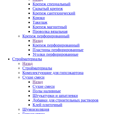
Крепеж специальный
Скрытый крепеж
Крепеж сантехнический
Крюки
Такелаж
Крепеж магнитный
Проволка вязальная
Крепеж перфорированный
Назад
Крепеж перфорированный
Пластины перфорированные
Уголки перфорированные
Стройматериалы
Назад
Стройматериалы
Комплектующие для гипсокартона
Сухие смеси
Назад
Сухие смеси
Полы наливные
Штукатурки и шпатлевки
Добавки для строительных растворов
Клей плиточный
Шумоизоляция
Гипсокартон