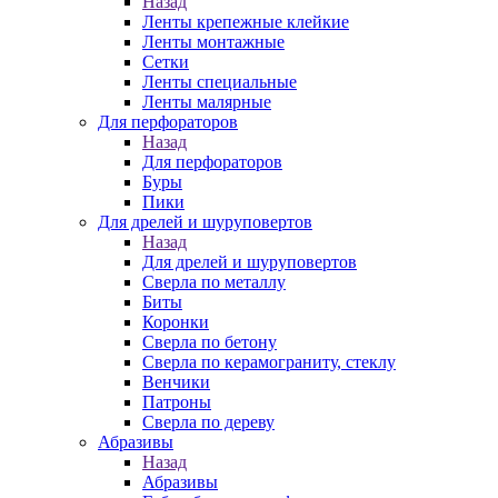
Назад
Ленты крепежные клейкие
Ленты монтажные
Сетки
Ленты специальные
Ленты малярные
Для перфораторов
Назад
Для перфораторов
Буры
Пики
Для дрелей и шуруповертов
Назад
Для дрелей и шуруповертов
Сверла по металлу
Биты
Коронки
Сверла по бетону
Сверла по керамограниту, стеклу
Венчики
Патроны
Сверла по дереву
Абразивы
Назад
Абразивы