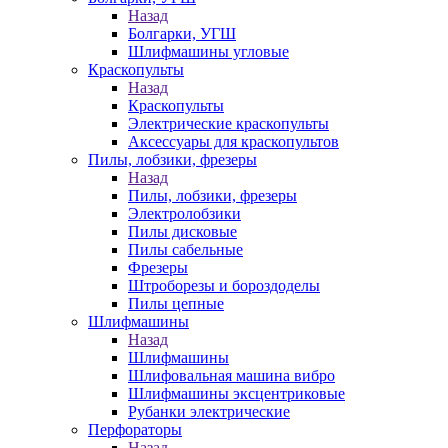
Назад
Болгарки, УГШ
Шлифмашины угловые
Краскопульты
Назад
Краскопульты
Электрические краскопульты
Аксессуары для краскопультов
Пилы, лобзики, фрезеры
Назад
Пилы, лобзики, фрезеры
Электролобзики
Пилы дисковые
Пилы сабельные
Фрезеры
Штроборезы и бороздоделы
Пилы цепные
Шлифмашины
Назад
Шлифмашины
Шлифовальная машина вибро
Шлифмашины эксцентриковые
Рубанки электрические
Перфораторы
Назад