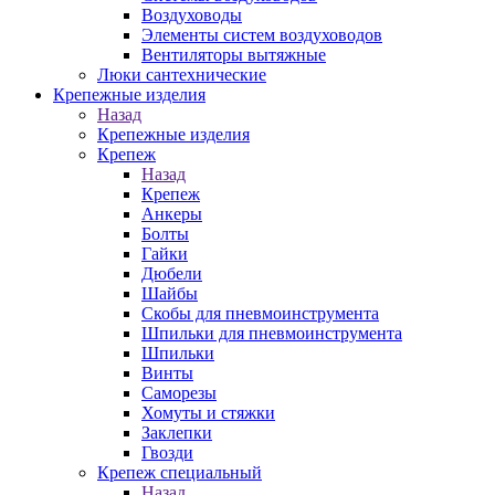
Воздуховоды
Элементы систем воздуховодов
Вентиляторы вытяжные
Люки сантехнические
Крепежные изделия
Назад
Крепежные изделия
Крепеж
Назад
Крепеж
Анкеры
Болты
Гайки
Дюбели
Шайбы
Скобы для пневмоинструмента
Шпильки для пневмоинструмента
Шпильки
Винты
Саморезы
Хомуты и стяжки
Заклепки
Гвозди
Крепеж специальный
Назад