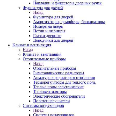
Накладки и фиксаторы дверных ручек
Фурнитура для дверей
Назад
Фурнитура для дверей
Амортизаторы, демпферы, блокираторы
Номера на дверь
Петли и шарниры
Глазки дверные
Доводчики для дверей
Климат и вентиляция
Назад
Климат и вентиляция
Отопительные приборы
Назад
Отопительные приборы
Биметаллические радиаторы
Арматура к радиаторам отопления
Терморегуляторы для теплого пола
Теплые полы электрические
Тепловентиляторы
Электрические обогреватели
Полотенцесушители
Системы воздуховодов
Назад
Системы воздуховодов