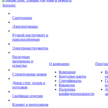
Каталог
Сантехника
Электротовары
Ручной инструмент и
приспособления
Электроинструменты
Расходные
материалы и
О компании
Покупа
оснастка
Компания
В
Строительная химия
Бонусные карты
о
Сертификаты
Г
Декор стен, полов и
Вакансии
н
потолков
Политика
Д
конфиденциальности
з
Скобяные изделия
Климат и вентиляция