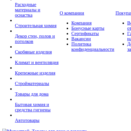
Расходные
материалы и
О компании
Покупа
оснастка
Компания
В
Строительная химия
Бонусные карты
о
Сертификаты
Г
Декор стен, полов и
Вакансии
н
потолков
Политика
Д
конфиденциальности
з
Скобяные изделия
Климат и вентиляция
Крепежные изделия
Стройматериалы
Товары для дома
Бытовая химия и
средства гигиены
Автотовары