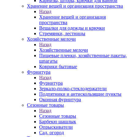
Карнизы, шторы, крючки для ванной
Хранение вещей и организация пространства
Назад
Хранение вещей и организация
пространства
Вешалки для одежды и крючки
Стремянки, лестницы
Хозяйственные мелочи
Назад
Хозяйственные мелочи
Пищевые пленки, хозяйственные пакеты,
шпагаты
Коврики бытовые
Фурнитура
Назад
Фурнитура
Зеркало-полко-стеклодержатели
Подпятники и антискользящие пункты
Оконная фурнитура
Сезонные товары
Назад
Сезонные товары
Барбекю шашлык
Опрыскиватели
Сад, огород