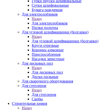
Губки бруски шлифовальные
Сетки шлифовальные
Бумага наждачная
Для электролобзиков
Назад
Для электролобзиков
Пилки полотна
Для угловой шлифмашинки (болгарки)
Назад
Для угловой шлифмашинки (болгарки)
Круги отрезные
Коронки алмазные
Приспособления
Насадки зачистные
Для дисковых пил
Назад
Для дисковых пил
Диски пильные
Для сварочного оборудования
Для степлеров
Назад
Для степлеров
Скобы
Строительная химия
Назад