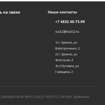
ь на связи
Наши контакты
+7 4832 40-73-99
so32@so32.ru
1) г. Брянск, ул.
Войстроченко, 2
2) г. Брянск, ул.
Флотская, 4
3) п.Путевка, ул.
Галицина, 2
7325600001628 ИНН 323211435712 241001 Брянская