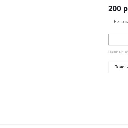
200
р
Нет в 
Наши менед
Подел