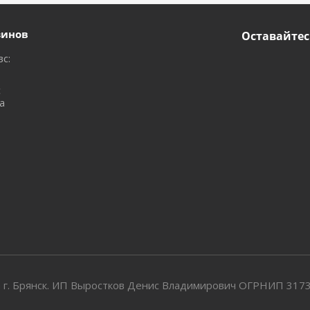
зинов
Оставайтес
вс:
с
а
 г. Брянск. ИП Выростков Денис Владимирович ОГРНИП 31