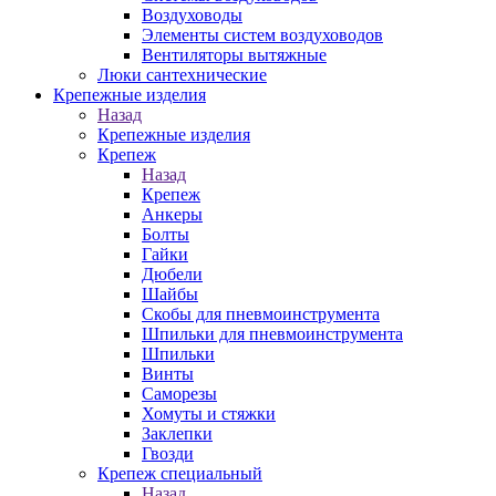
Воздуховоды
Элементы систем воздуховодов
Вентиляторы вытяжные
Люки сантехнические
Крепежные изделия
Назад
Крепежные изделия
Крепеж
Назад
Крепеж
Анкеры
Болты
Гайки
Дюбели
Шайбы
Скобы для пневмоинструмента
Шпильки для пневмоинструмента
Шпильки
Винты
Саморезы
Хомуты и стяжки
Заклепки
Гвозди
Крепеж специальный
Назад