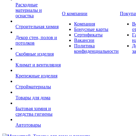
Расходные
материалы и
О компании
Покупа
оснастка
Компания
В
Строительная химия
Бонусные карты
о
Сертификаты
Г
Декор стен, полов и
Вакансии
н
потолков
Политика
Д
конфиденциальности
з
Скобяные изделия
Климат и вентиляция
Крепежные изделия
Стройматериалы
Товары для дома
Бытовая химия и
средства гигиены
Автотовары