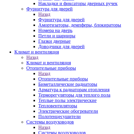
Накладки и фиксаторы дверных ручек
Фурнитура для дверей
Назад
Фурнитура для дверей
Амортизаторы, демпферы, блокираторы
Номера на дверь
Петли и шарниры
Глазки дверные
Доводчики для дверей
Климат и вентиляция
Назад
Климат и вентиляция
Отопительные приборы
Назад
Отопительные приборы
Биметаллические радиаторы
Арматура к радиаторам отопления
Терморегуляторы для теплого пола
Теплые полы электрические
Тепловентиляторы
Электрические обогреватели
Полотенцесушители
Системы воздуховодов
Назад
Системы воздуховодов