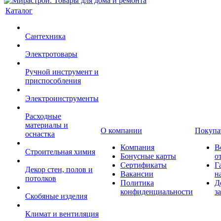
Каталог
Сантехника
Электротовары
Ручной инструмент и
приспособления
Электроинструменты
Расходные
материалы и
О компании
Покупа
оснастка
Компания
В
Строительная химия
Бонусные карты
о
Сертификаты
Г
Декор стен, полов и
Вакансии
н
потолков
Политика
Д
конфиденциальности
з
Скобяные изделия
Климат и вентиляция