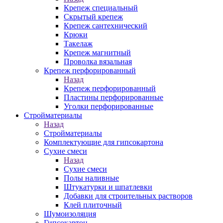
Крепеж специальный
Скрытый крепеж
Крепеж сантехнический
Крюки
Такелаж
Крепеж магнитный
Проволка вязальная
Крепеж перфорированный
Назад
Крепеж перфорированный
Пластины перфорированные
Уголки перфорированные
Стройматериалы
Назад
Стройматериалы
Комплектующие для гипсокартона
Сухие смеси
Назад
Сухие смеси
Полы наливные
Штукатурки и шпатлевки
Добавки для строительных растворов
Клей плиточный
Шумоизоляция
Гипсокартон