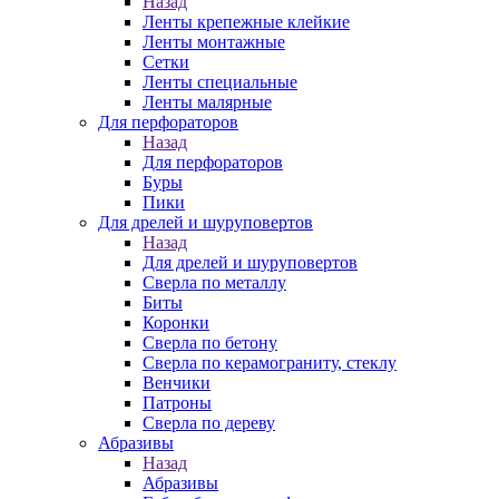
Назад
Ленты крепежные клейкие
Ленты монтажные
Сетки
Ленты специальные
Ленты малярные
Для перфораторов
Назад
Для перфораторов
Буры
Пики
Для дрелей и шуруповертов
Назад
Для дрелей и шуруповертов
Сверла по металлу
Биты
Коронки
Сверла по бетону
Сверла по керамограниту, стеклу
Венчики
Патроны
Сверла по дереву
Абразивы
Назад
Абразивы