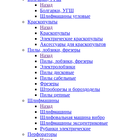
Назад
Болгарки, УГШ
Шлифмашины угловые
Краскопульты
Назад
Краскопульты
Электрические краскопульты
Аксессуары для краскопультов
Пилы, лобзики, фрезеры
Назад
Пилы, лобзики, фрезеры
Электролобзики
Пилы дисковые
Пилы сабельные
Фрезеры
Штроборезы и бороздоделы
Пилы цепные
Шлифмашины
Назад
Шлифмашины
Шлифовальная машина вибро
Шлифмашины эксцентриковые
Рубанки электрические
Перфораторы
Назад