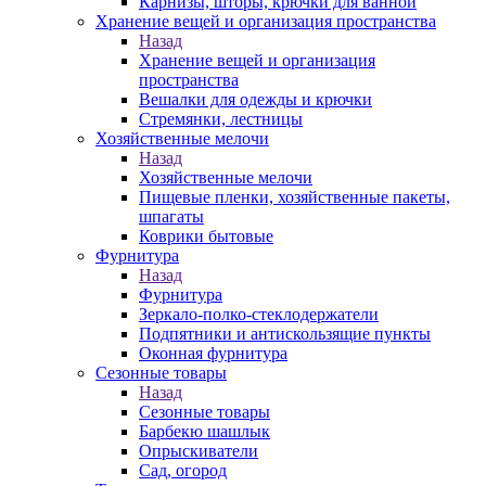
Карнизы, шторы, крючки для ванной
Хранение вещей и организация пространства
Назад
Хранение вещей и организация
пространства
Вешалки для одежды и крючки
Стремянки, лестницы
Хозяйственные мелочи
Назад
Хозяйственные мелочи
Пищевые пленки, хозяйственные пакеты,
шпагаты
Коврики бытовые
Фурнитура
Назад
Фурнитура
Зеркало-полко-стеклодержатели
Подпятники и антискользящие пункты
Оконная фурнитура
Сезонные товары
Назад
Сезонные товары
Барбекю шашлык
Опрыскиватели
Сад, огород