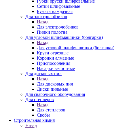
Губки бруски шлифовальные
Сетки шлифовальные
Бумага наждачная
Для электролобзиков
Назад
Для электролобзиков
Пилки полотна
Для угловой шлифмашинки (болгарки)
Назад
Для угловой шлифмашинки (болгарки)
Круги отрезные
Коронки алмазные
Приспособления
Насадки зачистные
Для дисковых пил
Назад
Для дисковых пил
Диски пильные
Для сварочного оборудования
Для степлеров
Назад
Для степлеров
Скобы
Строительная химия
Назад