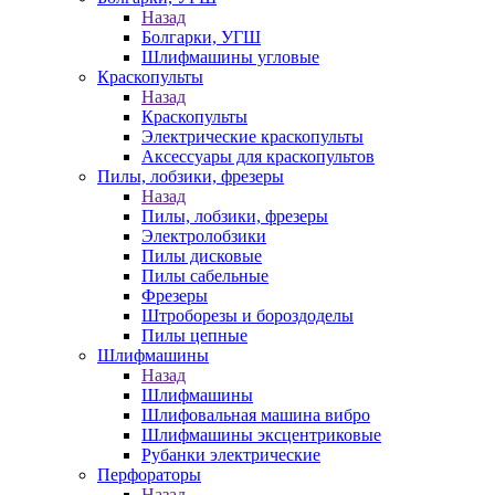
Назад
Болгарки, УГШ
Шлифмашины угловые
Краскопульты
Назад
Краскопульты
Электрические краскопульты
Аксессуары для краскопультов
Пилы, лобзики, фрезеры
Назад
Пилы, лобзики, фрезеры
Электролобзики
Пилы дисковые
Пилы сабельные
Фрезеры
Штроборезы и бороздоделы
Пилы цепные
Шлифмашины
Назад
Шлифмашины
Шлифовальная машина вибро
Шлифмашины эксцентриковые
Рубанки электрические
Перфораторы
Назад