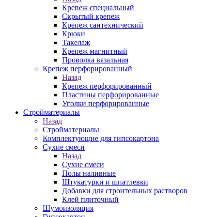
Крепеж специальный
Скрытый крепеж
Крепеж сантехнический
Крюки
Такелаж
Крепеж магнитный
Проволка вязальная
Крепеж перфорированный
Назад
Крепеж перфорированный
Пластины перфорированные
Уголки перфорированные
Стройматериалы
Назад
Стройматериалы
Комплектующие для гипсокартона
Сухие смеси
Назад
Сухие смеси
Полы наливные
Штукатурки и шпатлевки
Добавки для строительных растворов
Клей плиточный
Шумоизоляция
Гипсокартон