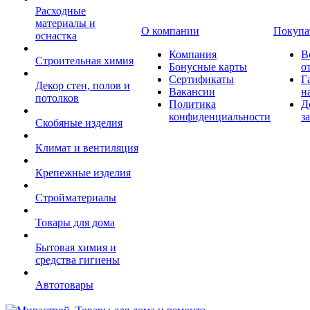
Расходные
материалы и
О компании
Покупа
оснастка
Компания
В
Строительная химия
Бонусные карты
о
Сертификаты
Г
Декор стен, полов и
Вакансии
н
потолков
Политика
Д
конфиденциальности
з
Скобяные изделия
Климат и вентиляция
Крепежные изделия
Стройматериалы
Товары для дома
Бытовая химия и
средства гигиены
Автотовары