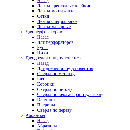
Назад
Ленты крепежные клейкие
Ленты монтажные
Сетки
Ленты специальные
Ленты малярные
Для перфораторов
Назад
Для перфораторов
Буры
Пики
Для дрелей и шуруповертов
Назад
Для дрелей и шуруповертов
Сверла по металлу
Биты
Коронки
Сверла по бетону
Сверла по керамограниту, стеклу
Венчики
Патроны
Сверла по дереву
Абразивы
Назад
Абразивы