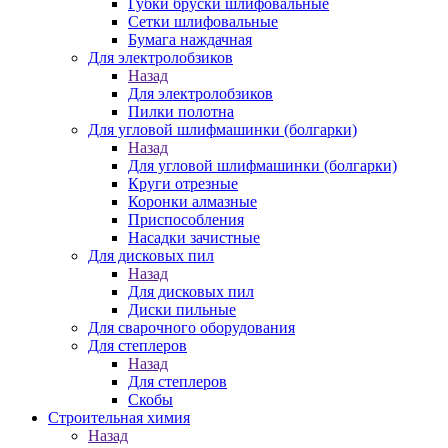
Губки бруски шлифовальные
Сетки шлифовальные
Бумага наждачная
Для электролобзиков
Назад
Для электролобзиков
Пилки полотна
Для угловой шлифмашинки (болгарки)
Назад
Для угловой шлифмашинки (болгарки)
Круги отрезные
Коронки алмазные
Приспособления
Насадки зачистные
Для дисковых пил
Назад
Для дисковых пил
Диски пильные
Для сварочного оборудования
Для степлеров
Назад
Для степлеров
Скобы
Строительная химия
Назад