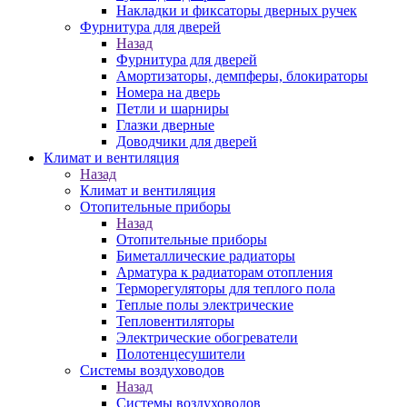
Накладки и фиксаторы дверных ручек
Фурнитура для дверей
Назад
Фурнитура для дверей
Амортизаторы, демпферы, блокираторы
Номера на дверь
Петли и шарниры
Глазки дверные
Доводчики для дверей
Климат и вентиляция
Назад
Климат и вентиляция
Отопительные приборы
Назад
Отопительные приборы
Биметаллические радиаторы
Арматура к радиаторам отопления
Терморегуляторы для теплого пола
Теплые полы электрические
Тепловентиляторы
Электрические обогреватели
Полотенцесушители
Системы воздуховодов
Назад
Системы воздуховодов