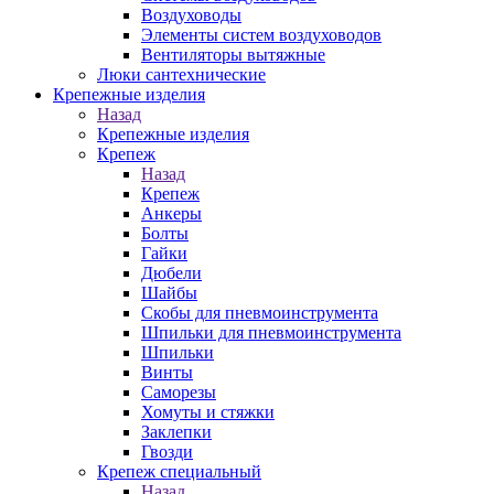
Воздуховоды
Элементы систем воздуховодов
Вентиляторы вытяжные
Люки сантехнические
Крепежные изделия
Назад
Крепежные изделия
Крепеж
Назад
Крепеж
Анкеры
Болты
Гайки
Дюбели
Шайбы
Скобы для пневмоинструмента
Шпильки для пневмоинструмента
Шпильки
Винты
Саморезы
Хомуты и стяжки
Заклепки
Гвозди
Крепеж специальный
Назад