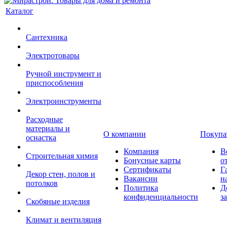
Каталог
Сантехника
Электротовары
Ручной инструмент и
приспособления
Электроинструменты
Расходные
материалы и
О компании
Покупа
оснастка
Компания
В
Строительная химия
Бонусные карты
о
Сертификаты
Г
Декор стен, полов и
Вакансии
н
потолков
Политика
Д
конфиденциальности
з
Скобяные изделия
Климат и вентиляция