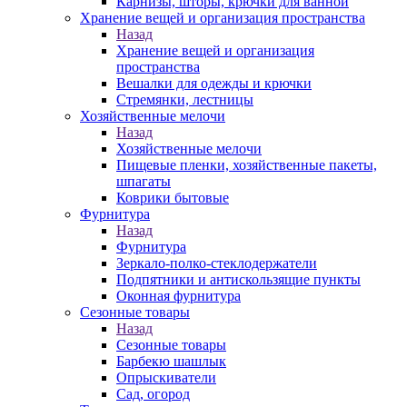
Карнизы, шторы, крючки для ванной
Хранение вещей и организация пространства
Назад
Хранение вещей и организация
пространства
Вешалки для одежды и крючки
Стремянки, лестницы
Хозяйственные мелочи
Назад
Хозяйственные мелочи
Пищевые пленки, хозяйственные пакеты,
шпагаты
Коврики бытовые
Фурнитура
Назад
Фурнитура
Зеркало-полко-стеклодержатели
Подпятники и антискользящие пункты
Оконная фурнитура
Сезонные товары
Назад
Сезонные товары
Барбекю шашлык
Опрыскиватели
Сад, огород