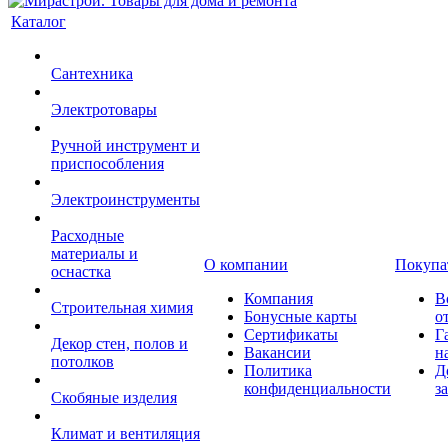
Каталог
Сантехника
Электротовары
Ручной инструмент и
приспособления
Электроинструменты
Расходные
материалы и
О компании
Покупа
оснастка
Компания
В
Строительная химия
Бонусные карты
о
Сертификаты
Г
Декор стен, полов и
Вакансии
н
потолков
Политика
Д
конфиденциальности
з
Скобяные изделия
Климат и вентиляция