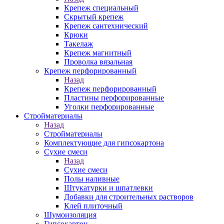
Крепеж специальный
Скрытый крепеж
Крепеж сантехнический
Крюки
Такелаж
Крепеж магнитный
Проволка вязальная
Крепеж перфорированный
Назад
Крепеж перфорированный
Пластины перфорированные
Уголки перфорированные
Стройматериалы
Назад
Стройматериалы
Комплектующие для гипсокартона
Сухие смеси
Назад
Сухие смеси
Полы наливные
Штукатурки и шпатлевки
Добавки для строительных растворов
Клей плиточный
Шумоизоляция
Гипсокартон