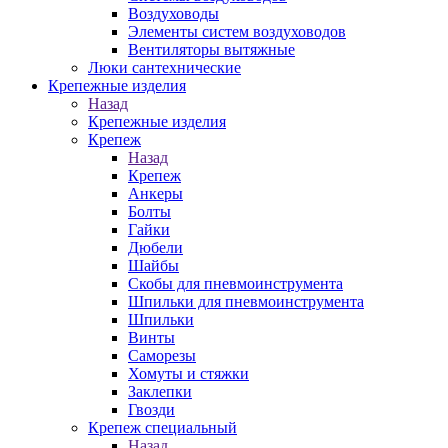
Воздуховоды
Элементы систем воздуховодов
Вентиляторы вытяжные
Люки сантехнические
Крепежные изделия
Назад
Крепежные изделия
Крепеж
Назад
Крепеж
Анкеры
Болты
Гайки
Дюбели
Шайбы
Скобы для пневмоинструмента
Шпильки для пневмоинструмента
Шпильки
Винты
Саморезы
Хомуты и стяжки
Заклепки
Гвозди
Крепеж специальный
Назад