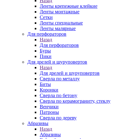
Назад
Ленты крепежные клейкие
Ленты монтажные
Сетки
Ленты специальные
Ленты малярные
Для перфораторов
Назад
Для перфораторов
Буры
Пики
Для дрелей и шуруповертов
Назад
Для дрелей и шуруповертов
Сверла по металлу
Биты
Коронки
Сверла по бетону
Сверла по керамограниту, стеклу
Венчики
Патроны
Сверла по дереву
Абразивы
Назад
Абразивы