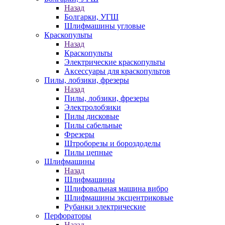
Назад
Болгарки, УГШ
Шлифмашины угловые
Краскопульты
Назад
Краскопульты
Электрические краскопульты
Аксессуары для краскопультов
Пилы, лобзики, фрезеры
Назад
Пилы, лобзики, фрезеры
Электролобзики
Пилы дисковые
Пилы сабельные
Фрезеры
Штроборезы и бороздоделы
Пилы цепные
Шлифмашины
Назад
Шлифмашины
Шлифовальная машина вибро
Шлифмашины эксцентриковые
Рубанки электрические
Перфораторы
Назад