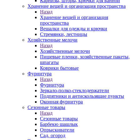
Карнизы, шторы, крючки для ванной
Хранение вещей и организация пространства
Назад
Хранение вещей и организация
пространства
Вешалки для одежды и крючки
Стремянки, лестницы
Хозяйственные мелочи
Назад
Хозяйственные мелочи
Пищевые пленки, хозяйственные пакеты,
шпагаты
Коврики бытовые
Фурнитура
Назад
Фурнитура
Зеркало-полко-стеклодержатели
Подпятники и антискользящие пункты
Оконная фурнитура
Сезонные товары
Назад
Сезонные товары
Барбекю шашлык
Опрыскиватели
Сад, огород