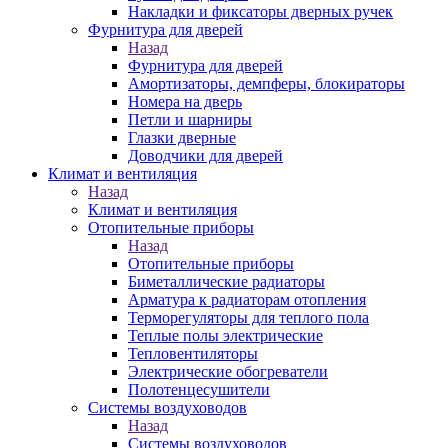
Накладки и фиксаторы дверных ручек
Фурнитура для дверей
Назад
Фурнитура для дверей
Амортизаторы, демпферы, блокираторы
Номера на дверь
Петли и шарниры
Глазки дверные
Доводчики для дверей
Климат и вентиляция
Назад
Климат и вентиляция
Отопительные приборы
Назад
Отопительные приборы
Биметаллические радиаторы
Арматура к радиаторам отопления
Терморегуляторы для теплого пола
Теплые полы электрические
Тепловентиляторы
Электрические обогреватели
Полотенцесушители
Системы воздуховодов
Назад
Системы воздуховодов