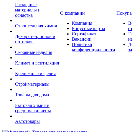
Расходные
материалы и
О компании
Покупа
оснастка
Компания
В
Строительная химия
Бонусные карты
о
Сертификаты
Г
Декор стен, полов и
Вакансии
н
потолков
Политика
Д
конфиденциальности
з
Скобяные изделия
Климат и вентиляция
Крепежные изделия
Стройматериалы
Товары для дома
Бытовая химия и
средства гигиены
Автотовары