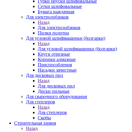
Губки бруски шлифовальные
Сетки шлифовальные
Бумага наждачная
Для электролобзиков
Назад
Для электролобзиков
Пилки полотна
Для угловой шлифмашинки (болгарки)
Назад
Для угловой шлифмашинки (болгарки)
Круги отрезные
Коронки алмазные
Приспособления
Насадки зачистные
Для дисковых пил
Назад
Для дисковых пил
Диски пильные
Для сварочного оборудования
Для степлеров
Назад
Для степлеров
Скобы
Строительная химия
Назад