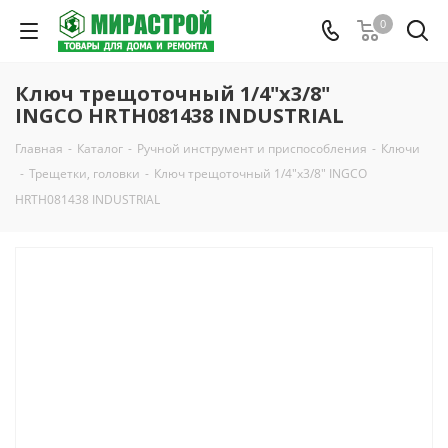
0
Ключ трещоточный 1/4"х3/8"
INGCO HRTH081438 INDUSTRIAL
Главная
-
Каталог
-
Ручной инструмент и приспособления
-
Ключи
-
Трещетки, головки
-
Ключ трещоточный 1/4"х3/8" INGCO
HRTH081438 INDUSTRIAL