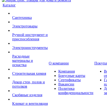
Каталог
Сантехника
Электротовары
Ручной инструмент и
приспособления
Электроинструменты
Расходные
материалы и
О компании
Покупа
оснастка
Компания
В
Строительная химия
Бонусные карты
о
Сертификаты
Г
Декор стен, полов и
Вакансии
н
потолков
Политика
Д
конфиденциальности
з
Скобяные изделия
Климат и вентиляция