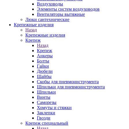
Воздуховоды
Элементы систем воздуховодов
Вентиляторы вытяжные
Люки сантехнические
Крепежные изделия
Назад
Крепежные изделия
Крепеж
Назад
Крепеж
Анкеры
Болты
Гайки
Дюбели
Шайбы
Скобы для пневмоинструмента
Шпильки для пневмоинструмента
Шпильки
Винты
Саморезы
Хомуты и стяжки
Заклепки
Гвозди
Крепеж специальный
Назад