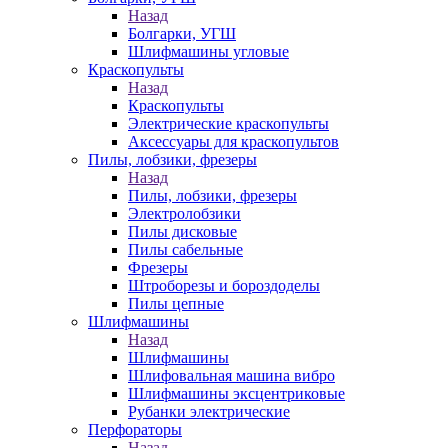
Назад
Болгарки, УГШ
Шлифмашины угловые
Краскопульты
Назад
Краскопульты
Электрические краскопульты
Аксессуары для краскопультов
Пилы, лобзики, фрезеры
Назад
Пилы, лобзики, фрезеры
Электролобзики
Пилы дисковые
Пилы сабельные
Фрезеры
Штроборезы и бороздоделы
Пилы цепные
Шлифмашины
Назад
Шлифмашины
Шлифовальная машина вибро
Шлифмашины эксцентриковые
Рубанки электрические
Перфораторы
Назад