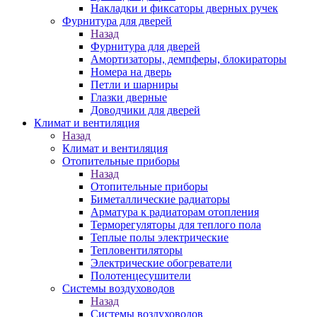
Накладки и фиксаторы дверных ручек
Фурнитура для дверей
Назад
Фурнитура для дверей
Амортизаторы, демпферы, блокираторы
Номера на дверь
Петли и шарниры
Глазки дверные
Доводчики для дверей
Климат и вентиляция
Назад
Климат и вентиляция
Отопительные приборы
Назад
Отопительные приборы
Биметаллические радиаторы
Арматура к радиаторам отопления
Терморегуляторы для теплого пола
Теплые полы электрические
Тепловентиляторы
Электрические обогреватели
Полотенцесушители
Системы воздуховодов
Назад
Системы воздуховодов