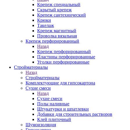
Крепеж специальный
Скрытый крепеж
Крепеж сантехнический
Крюки
Такелаж
Крепеж магнитный
Проволка вязальная
Крепеж перфорированный
Назад
Крепеж перфорированный
Пластины перфорированные
Уголки перфорированные
Стройматериалы
Назад
Стройматериалы
Комплектующие для гипсокартона
Сухие смеси
Назад
Сухие смеси
Полы наливные
Штукатурки и шпатлевки
Добавки для строительных растворов
Клей плиточный
Шумоизоляция
Гипсокартон