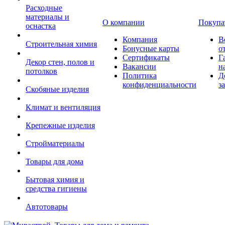
Расходные
материалы и
О компании
Покупа
оснастка
Компания
В
Строительная химия
Бонусные карты
о
Сертификаты
Г
Декор стен, полов и
Вакансии
н
потолков
Политика
Д
конфиденциальности
з
Скобяные изделия
Климат и вентиляция
Крепежные изделия
Стройматериалы
Товары для дома
Бытовая химия и
средства гигиены
Автотовары