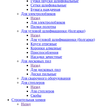
Губки бруски шлифовальные
Сетки шлифовальные
Бумага наждачная
Для электролобзиков
Назад
Для электролобзиков
Пилки полотна
Для угловой шлифмашинки (болгарки)
Назад
Для угловой шлифмашинки (болгарки)
Круги отрезные
Коронки алмазные
Приспособления
Насадки зачистные
Для дисковых пил
Назад
Для дисковых пил
Диски пильные
Для сварочного оборудования
Для степлеров
Назад
Для степлеров
Скобы
Строительная химия
Назад