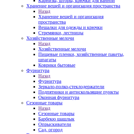
Карнизы, шторы, крючки для ванной
Хранение вещей и организация пространства
Назад
Хранение вещей и организация
пространства
Вешалки для одежды и крючки
Стремянки, лестницы
Хозяйственные мелочи
Назад
Хозяйственные мелочи
Пищевые пленки, хозяйственные пакеты,
шпагаты
Коврики бытовые
Фурнитура
Назад
Фурнитура
Зеркало-полко-стеклодержатели
Подпятники и антискользящие пункты
Оконная фурнитура
Сезонные товары
Назад
Сезонные товары
Барбекю шашлык
Опрыскиватели
Сад, огород