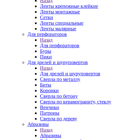
Назад
Ленты крепежные клейкие
Ленты монтажные
Сетки
Ленты специальные
Ленты малярные
Для перфораторов
Назад
Для перфораторов
Буры
Пики
Для дрелей и шуруповертов
Назад
Для дрелей и шуруповертов
Сверла по металлу
Биты
Коронки
Сверла по бетону
Сверла по керамограниту, стеклу
Венчики
Патроны
Сверла по дереву
Абразивы
Назад
Абразивы