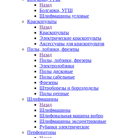
Назад
Болгарки, УГШ
Шлифмашины угловые
Краскопульты
Назад
Краскопульты
Электрические краскопульты
Аксессуары для краскопультов
Пилы, лобзики, фрезеры
Назад
Пилы, лобзики, фрезеры
Электролобзики
Пилы дисковые
Пилы сабельные
Фрезеры
Штроборезы и бороздоделы
Пилы цепные
Шлифмашины
Назад
Шлифмашины
Шлифовальная машина вибро
Шлифмашины эксцентриковые
Рубанки электрические
Перфораторы
Назад