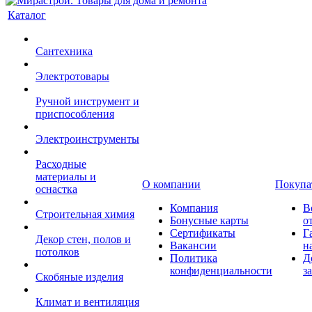
Каталог
Сантехника
Электротовары
Ручной инструмент и
приспособления
Электроинструменты
Расходные
материалы и
О компании
Покупа
оснастка
Компания
В
Строительная химия
Бонусные карты
о
Сертификаты
Г
Декор стен, полов и
Вакансии
н
потолков
Политика
Д
конфиденциальности
з
Скобяные изделия
Климат и вентиляция