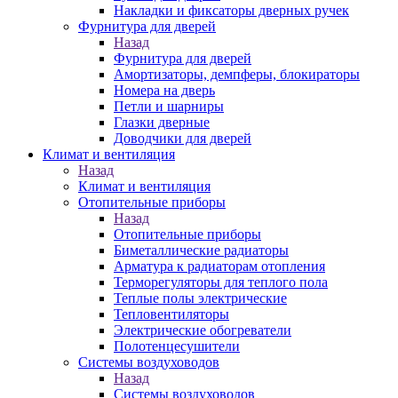
Накладки и фиксаторы дверных ручек
Фурнитура для дверей
Назад
Фурнитура для дверей
Амортизаторы, демпферы, блокираторы
Номера на дверь
Петли и шарниры
Глазки дверные
Доводчики для дверей
Климат и вентиляция
Назад
Климат и вентиляция
Отопительные приборы
Назад
Отопительные приборы
Биметаллические радиаторы
Арматура к радиаторам отопления
Терморегуляторы для теплого пола
Теплые полы электрические
Тепловентиляторы
Электрические обогреватели
Полотенцесушители
Системы воздуховодов
Назад
Системы воздуховодов