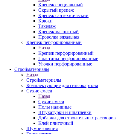
Крепеж специальный
Скрытый крепеж
Крепеж сантехнический
Крюки
Такелаж
Крепеж магнитный
Проволка вязальная
Крепеж перфорированный
Назад
Крепеж перфорированный
Пластины перфорированные
Уголки перфорированные
Стройматериалы
Назад
Стройматериалы
Комплектующие для гипсокартона
Сухие смеси
Назад
Сухие смеси
Полы наливные
Штукатурки и шпатлевки
Добавки для строительных растворов
Клей плиточный
Шумоизоляция
Гипсокартон