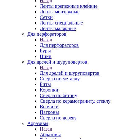
Назад
Ленты крепежные клейкие
Ленты монтажные
Сетки
Ленты специальные
Ленты малярные
Для перфораторов
Назад
Для перфораторов
Буры
Пики
Для дрелей и шуруповертов
Назад
Для дрелей и шуруповертов
Сверла по металлу
Биты
Коронки
Сверла по бетону
Сверла по керамограниту, стеклу
Венчики
Патроны
Сверла по дереву
Абразивы
Назад
Абразивы