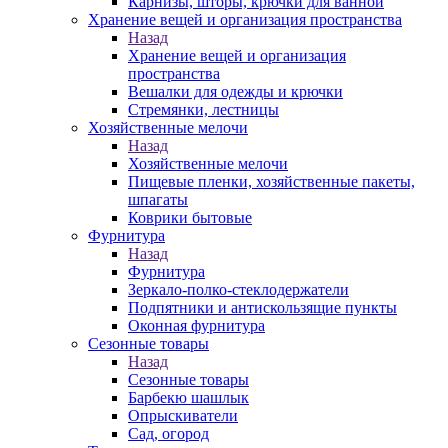
Карнизы, шторы, крючки для ванной
Хранение вещей и организация пространства
Назад
Хранение вещей и организация
пространства
Вешалки для одежды и крючки
Стремянки, лестницы
Хозяйственные мелочи
Назад
Хозяйственные мелочи
Пищевые пленки, хозяйственные пакеты,
шпагаты
Коврики бытовые
Фурнитура
Назад
Фурнитура
Зеркало-полко-стеклодержатели
Подпятники и антискользящие пункты
Оконная фурнитура
Сезонные товары
Назад
Сезонные товары
Барбекю шашлык
Опрыскиватели
Сад, огород