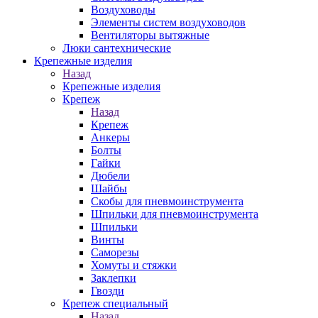
Воздуховоды
Элементы систем воздуховодов
Вентиляторы вытяжные
Люки сантехнические
Крепежные изделия
Назад
Крепежные изделия
Крепеж
Назад
Крепеж
Анкеры
Болты
Гайки
Дюбели
Шайбы
Скобы для пневмоинструмента
Шпильки для пневмоинструмента
Шпильки
Винты
Саморезы
Хомуты и стяжки
Заклепки
Гвозди
Крепеж специальный
Назад