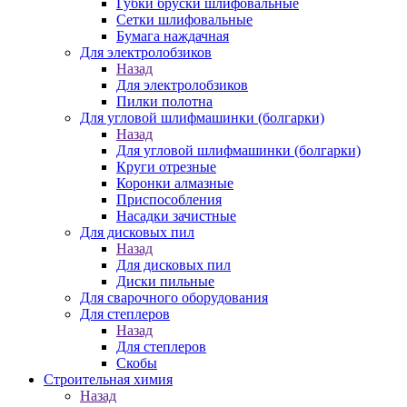
Губки бруски шлифовальные
Сетки шлифовальные
Бумага наждачная
Для электролобзиков
Назад
Для электролобзиков
Пилки полотна
Для угловой шлифмашинки (болгарки)
Назад
Для угловой шлифмашинки (болгарки)
Круги отрезные
Коронки алмазные
Приспособления
Насадки зачистные
Для дисковых пил
Назад
Для дисковых пил
Диски пильные
Для сварочного оборудования
Для степлеров
Назад
Для степлеров
Скобы
Строительная химия
Назад