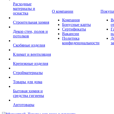
Расходные
материалы и
О компании
Покупа
оснастка
Компания
В
Строительная химия
Бонусные карты
о
Сертификаты
Г
Декор стен, полов и
Вакансии
н
потолков
Политика
Д
конфиденциальности
з
Скобяные изделия
Климат и вентиляция
Крепежные изделия
Стройматериалы
Товары для дома
Бытовая химия и
средства гигиены
Автотовары