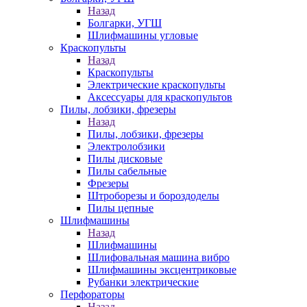
Назад
Болгарки, УГШ
Шлифмашины угловые
Краскопульты
Назад
Краскопульты
Электрические краскопульты
Аксессуары для краскопультов
Пилы, лобзики, фрезеры
Назад
Пилы, лобзики, фрезеры
Электролобзики
Пилы дисковые
Пилы сабельные
Фрезеры
Штроборезы и бороздоделы
Пилы цепные
Шлифмашины
Назад
Шлифмашины
Шлифовальная машина вибро
Шлифмашины эксцентриковые
Рубанки электрические
Перфораторы
Назад