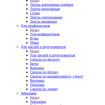
Назад
Ленты крепежные клейкие
Ленты монтажные
Сетки
Ленты специальные
Ленты малярные
Для перфораторов
Назад
Для перфораторов
Буры
Пики
Для дрелей и шуруповертов
Назад
Для дрелей и шуруповертов
Сверла по металлу
Биты
Коронки
Сверла по бетону
Сверла по керамограниту, стеклу
Венчики
Патроны
Сверла по дереву
Абразивы
Назад
Абразивы