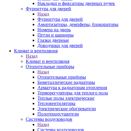
Накладки и фиксаторы дверных ручек
Фурнитура для дверей
Назад
Фурнитура для дверей
Амортизаторы, демпферы, блокираторы
Номера на дверь
Петли и шарниры
Глазки дверные
Доводчики для дверей
Климат и вентиляция
Назад
Климат и вентиляция
Отопительные приборы
Назад
Отопительные приборы
Биметаллические радиаторы
Арматура к радиаторам отопления
Терморегуляторы для теплого пола
Теплые полы электрические
Тепловентиляторы
Электрические обогреватели
Полотенцесушители
Системы воздуховодов
Назад
Системы воздуховодов