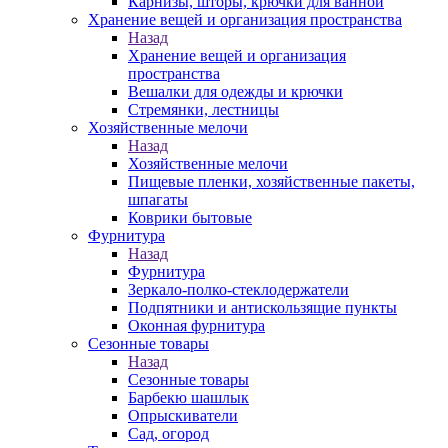
Карнизы, шторы, крючки для ванной
Хранение вещей и организация пространства
Назад
Хранение вещей и организация
пространства
Вешалки для одежды и крючки
Стремянки, лестницы
Хозяйственные мелочи
Назад
Хозяйственные мелочи
Пищевые пленки, хозяйственные пакеты,
шпагаты
Коврики бытовые
Фурнитура
Назад
Фурнитура
Зеркало-полко-стеклодержатели
Подпятники и антискользящие пункты
Оконная фурнитура
Сезонные товары
Назад
Сезонные товары
Барбекю шашлык
Опрыскиватели
Сад, огород