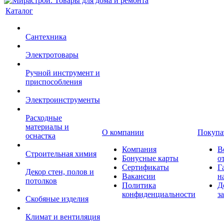
Каталог
Сантехника
Электротовары
Ручной инструмент и
приспособления
Электроинструменты
Расходные
материалы и
О компании
Покупа
оснастка
Компания
В
Строительная химия
Бонусные карты
о
Сертификаты
Г
Декор стен, полов и
Вакансии
н
потолков
Политика
Д
конфиденциальности
з
Скобяные изделия
Климат и вентиляция