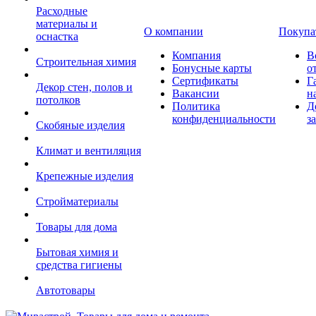
Расходные
материалы и
О компании
Покупа
оснастка
Компания
В
Строительная химия
Бонусные карты
о
Сертификаты
Г
Декор стен, полов и
Вакансии
н
потолков
Политика
Д
конфиденциальности
з
Скобяные изделия
Климат и вентиляция
Крепежные изделия
Стройматериалы
Товары для дома
Бытовая химия и
средства гигиены
Автотовары