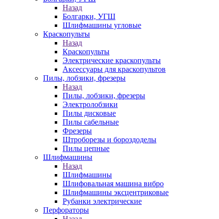
Назад
Болгарки, УГШ
Шлифмашины угловые
Краскопульты
Назад
Краскопульты
Электрические краскопульты
Аксессуары для краскопультов
Пилы, лобзики, фрезеры
Назад
Пилы, лобзики, фрезеры
Электролобзики
Пилы дисковые
Пилы сабельные
Фрезеры
Штроборезы и бороздоделы
Пилы цепные
Шлифмашины
Назад
Шлифмашины
Шлифовальная машина вибро
Шлифмашины эксцентриковые
Рубанки электрические
Перфораторы
Назад