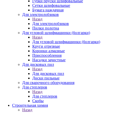
Губки бруски шлифовальные
Сетки шлифовальные
Бумага наждачная
Для электролобзиков
Назад
Для электролобзиков
Пилки полотна
Для угловой шлифмашинки (болгарки)
Назад
Для угловой шлифмашинки (болгарки)
Круги отрезные
Коронки алмазные
Приспособления
Насадки зачистные
Для дисковых пил
Назад
Для дисковых пил
Диски пильные
Для сварочного оборудования
Для степлеров
Назад
Для степлеров
Скобы
Строительная химия
Назад