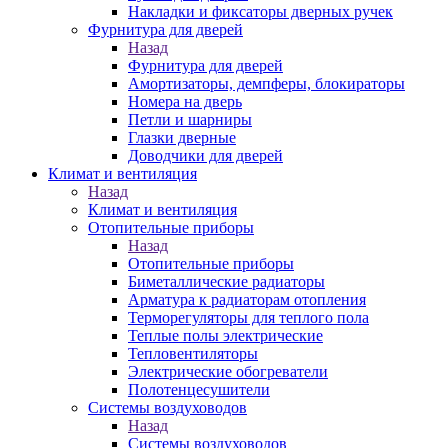
Накладки и фиксаторы дверных ручек
Фурнитура для дверей
Назад
Фурнитура для дверей
Амортизаторы, демпферы, блокираторы
Номера на дверь
Петли и шарниры
Глазки дверные
Доводчики для дверей
Климат и вентиляция
Назад
Климат и вентиляция
Отопительные приборы
Назад
Отопительные приборы
Биметаллические радиаторы
Арматура к радиаторам отопления
Терморегуляторы для теплого пола
Теплые полы электрические
Тепловентиляторы
Электрические обогреватели
Полотенцесушители
Системы воздуховодов
Назад
Системы воздуховодов