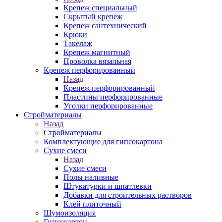
Крепеж специальный
Скрытый крепеж
Крепеж сантехнический
Крюки
Такелаж
Крепеж магнитный
Проволка вязальная
Крепеж перфорированный
Назад
Крепеж перфорированный
Пластины перфорированные
Уголки перфорированные
Стройматериалы
Назад
Стройматериалы
Комплектующие для гипсокартона
Сухие смеси
Назад
Сухие смеси
Полы наливные
Штукатурки и шпатлевки
Добавки для строительных растворов
Клей плиточный
Шумоизоляция
Гипсокартон