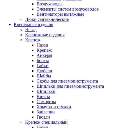
Воздуховоды
Элементы систем воздуховодов
Вентиляторы вытяжные
Люки сантехнические
Крепежные изделия
Назад
Крепежные изделия
Крепеж
Назад
Крепеж
Анкеры
Болты
Гайки
Дюбели
Шайбы
Скобы для пневмоинструмента
Шпильки для пневмоинструмента
Шпильки
Винты
Саморезы
Хомуты и стяжки
Заклепки
Гвозди
Крепеж специальный
Назад