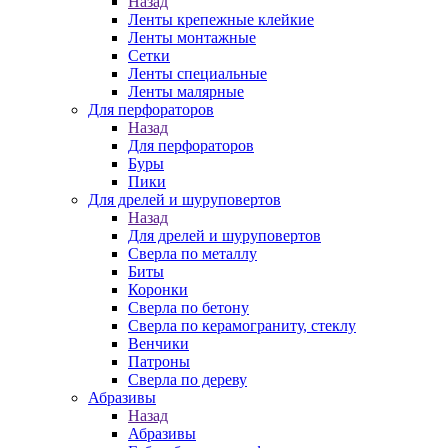
Назад
Ленты крепежные клейкие
Ленты монтажные
Сетки
Ленты специальные
Ленты малярные
Для перфораторов
Назад
Для перфораторов
Буры
Пики
Для дрелей и шуруповертов
Назад
Для дрелей и шуруповертов
Сверла по металлу
Биты
Коронки
Сверла по бетону
Сверла по керамограниту, стеклу
Венчики
Патроны
Сверла по дереву
Абразивы
Назад
Абразивы