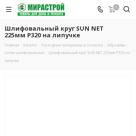
0
Шлифовальный круг SUN NET
225мм Р320 на липучке
Главная
-
Каталог
-
Расходные материалы и оснастка
-
Абразивы
-
Сетки шлифовальные
-
Шлифовальный круг SUN NET 225мм Р320 на
липучке