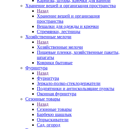
Карнизы, шторы, крючки для ванной
Хранение вещей и организация пространства
Назад
Хранение вещей и организация
пространства
Вешалки для одежды и крючки
Стремянки, лестницы
Хозяйственные мелочи
Назад
Хозяйственные мелочи
Пищевые пленки, хозяйственные пакеты,
шпагаты
Коврики бытовые
Фурнитура
Назад
Фурнитура
Зеркало-полко-стеклодержатели
Подпятники и антискользящие пункты
Оконная фурнитура
Сезонные товары
Назад
Сезонные товары
Барбекю шашлык
Опрыскиватели
Сад, огород