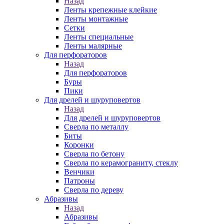
Назад
Ленты крепежные клейкие
Ленты монтажные
Сетки
Ленты специальные
Ленты малярные
Для перфораторов
Назад
Для перфораторов
Буры
Пики
Для дрелей и шуруповертов
Назад
Для дрелей и шуруповертов
Сверла по металлу
Биты
Коронки
Сверла по бетону
Сверла по керамограниту, стеклу
Венчики
Патроны
Сверла по дереву
Абразивы
Назад
Абразивы