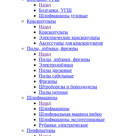
Назад
Болгарки, УГШ
Шлифмашины угловые
Краскопульты
Назад
Краскопульты
Электрические краскопульты
Аксессуары для краскопультов
Пилы, лобзики, фрезеры
Назад
Пилы, лобзики, фрезеры
Электролобзики
Пилы дисковые
Пилы сабельные
Фрезеры
Штроборезы и бороздоделы
Пилы цепные
Шлифмашины
Назад
Шлифмашины
Шлифовальная машина вибро
Шлифмашины эксцентриковые
Рубанки электрические
Перфораторы
Назад