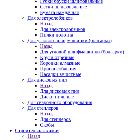
Губки бруски шлифовальные
Сетки шлифовальные
Бумага наждачная
Для электролобзиков
Назад
Для электролобзиков
Пилки полотна
Для угловой шлифмашинки (болгарки)
Назад
Для угловой шлифмашинки (болгарки)
Круги отрезные
Коронки алмазные
Приспособления
Насадки зачистные
Для дисковых пил
Назад
Для дисковых пил
Диски пильные
Для сварочного оборудования
Для степлеров
Назад
Для степлеров
Скобы
Строительная химия
Назад