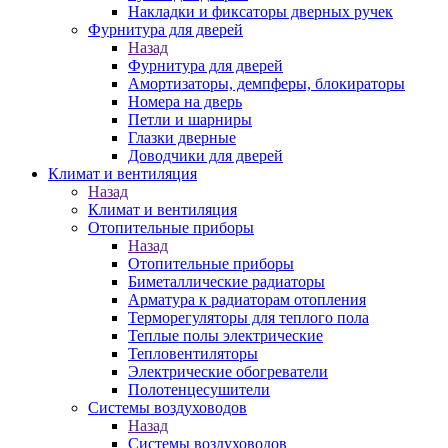
Накладки и фиксаторы дверных ручек
Фурнитура для дверей
Назад
Фурнитура для дверей
Амортизаторы, демпферы, блокираторы
Номера на дверь
Петли и шарниры
Глазки дверные
Доводчики для дверей
Климат и вентиляция
Назад
Климат и вентиляция
Отопительные приборы
Назад
Отопительные приборы
Биметаллические радиаторы
Арматура к радиаторам отопления
Терморегуляторы для теплого пола
Теплые полы электрические
Тепловентиляторы
Электрические обогреватели
Полотенцесушители
Системы воздуховодов
Назад
Системы воздуховодов