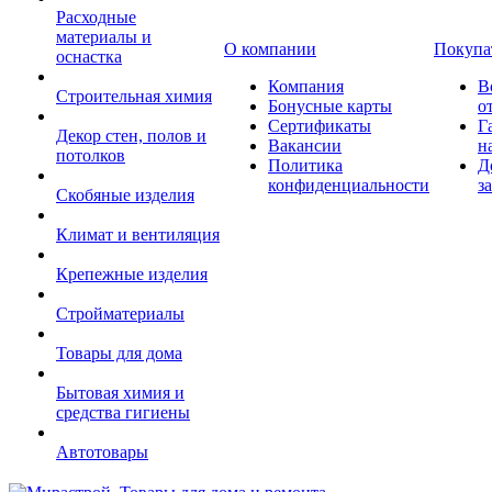
Расходные
материалы и
О компании
Покупа
оснастка
Компания
В
Строительная химия
Бонусные карты
о
Сертификаты
Г
Декор стен, полов и
Вакансии
н
потолков
Политика
Д
конфиденциальности
з
Скобяные изделия
Климат и вентиляция
Крепежные изделия
Стройматериалы
Товары для дома
Бытовая химия и
средства гигиены
Автотовары