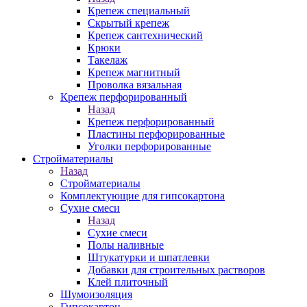
Крепеж специальный
Скрытый крепеж
Крепеж сантехнический
Крюки
Такелаж
Крепеж магнитный
Проволка вязальная
Крепеж перфорированный
Назад
Крепеж перфорированный
Пластины перфорированные
Уголки перфорированные
Стройматериалы
Назад
Стройматериалы
Комплектующие для гипсокартона
Сухие смеси
Назад
Сухие смеси
Полы наливные
Штукатурки и шпатлевки
Добавки для строительных растворов
Клей плиточный
Шумоизоляция
Гипсокартон