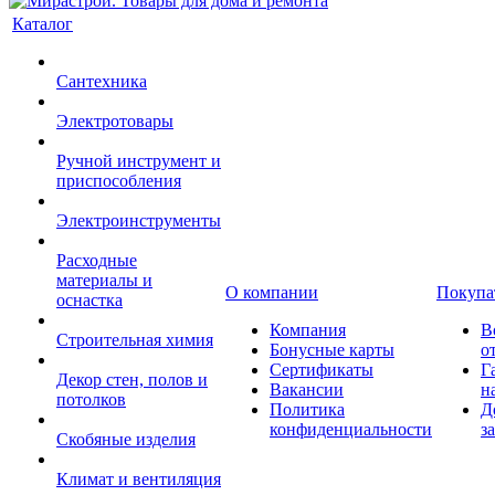
Каталог
Сантехника
Электротовары
Ручной инструмент и
приспособления
Электроинструменты
Расходные
материалы и
О компании
Покупа
оснастка
Компания
В
Строительная химия
Бонусные карты
о
Сертификаты
Г
Декор стен, полов и
Вакансии
н
потолков
Политика
Д
конфиденциальности
з
Скобяные изделия
Климат и вентиляция