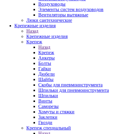
Воздуховоды
Элементы систем воздуховодов
Вентиляторы вытяжные
Люки сантехнические
Крепежные изделия
Назад
Крепежные изделия
Крепеж
Назад
Крепеж
Анкеры
Болты
Гайки
Дюбели
Шайбы
Скобы для пневмоинструмента
Шпильки для пневмоинструмента
Шпильки
Винты
Саморезы
Хомуты и стяжки
Заклепки
Гвозди
Крепеж специальный
Назад