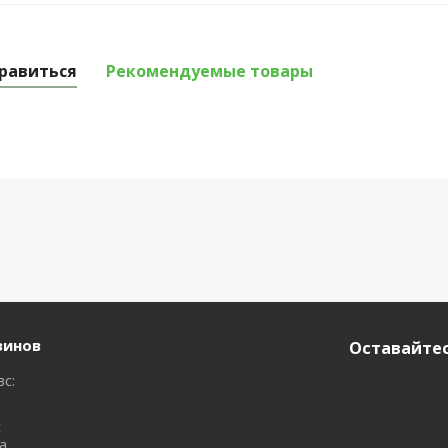
равиться
Рекомендуемые товары
зинов
Оставайтес
вс:
с
а