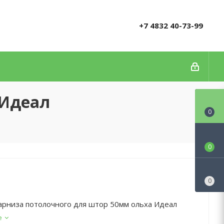
+7 4832 40-73-99
 Идеал
0
0
0
арниза потолочного для штор 50мм ольха Идеал
е