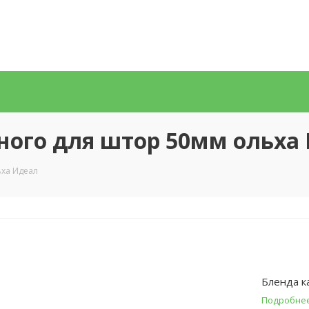
ного для штор 50мм ольха
ьха Идеал
Бленда к
Подробне