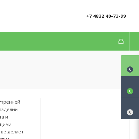
+7 4832 40-73-99
0
0
нутренней
изделий
0
та и
ущими
тве делает