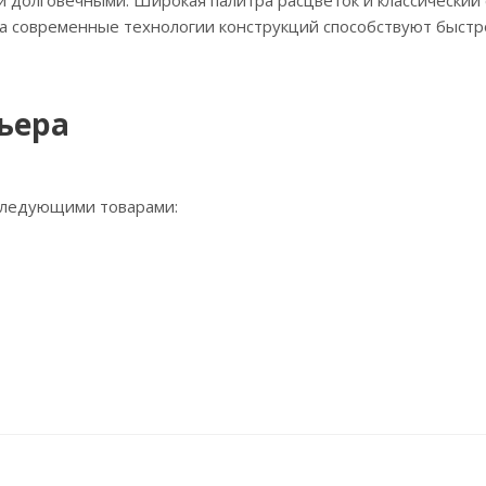
 долговечными. Широкая палитра расцветок и классический 
а современные технологии конструкций способствуют быстр
ьера
 следующими товарами: