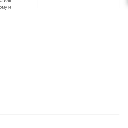
стиль
ому и