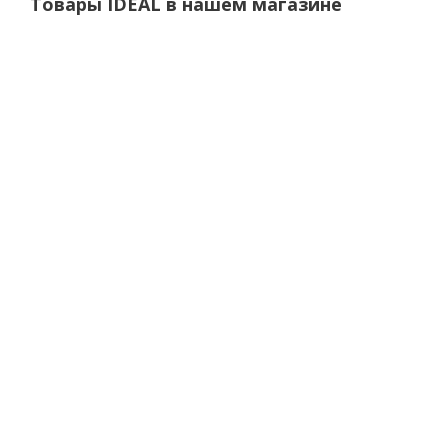
Товары IDEAL в нашем магазине
Плинтус напольный 80мм 2,2м Идеал Система
Нет в наличии
от
100 руб.