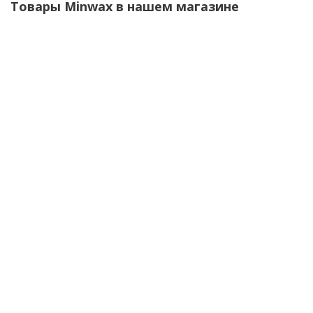
Товары Minwax в нашем магазине
Защитное покрытие на водной основе Minwax
Polycrylic Матовый 237мл
В наличии (7)
990
руб.
/шт