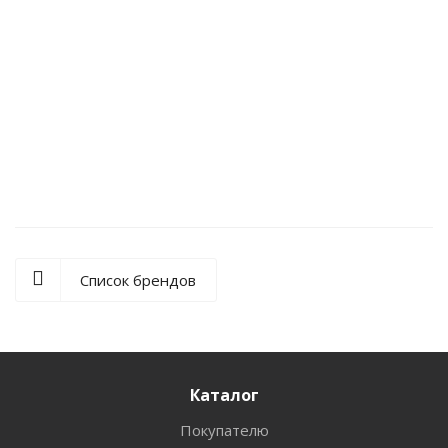
Сверло по дереву перьевое 8х150х100 мм KEIL
В наличии (5)
90
руб.
/шт
Список брендов
Каталог
Покупателю