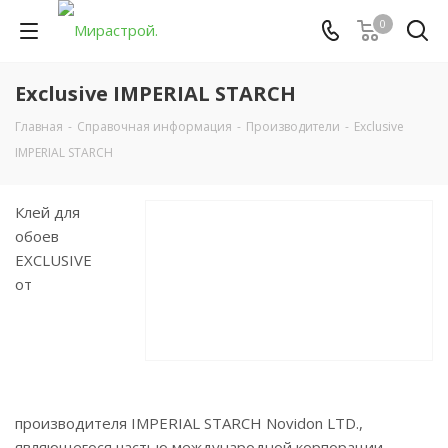
0
Exclusive IMPERIAL STARCH
Главная
-
Справочная информация
-
Производители
-
Exclusive
IMPERIAL STARCH
Клей для
обоев
EXСLUSIVE
от
производителя IMPERIAL STARCH Novidon LTD.,
являющегося частью международной корпорации