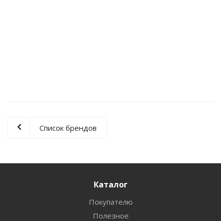
Клей обойный Exclusive для бумажных обоев
280г
Нет в наличии
150
руб.
/шт
Список брендов
Каталог
Покупателю
Полезное