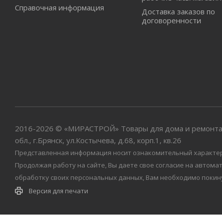
Справочная информация
Доставка заказов по
договоренности
2016-2026 © «МИРАСТРОЙ» Товары для дома и ремонта
обл., г.Брянск, ул.Костычева, д.68, корп.1, кв.26
Представленная информация носит ознакомительный характер и
Продолжая работу на сайте, Вы даете свое согласие на автом
обработку своих персональных данных, Вам необходимо покин
Версия для печати