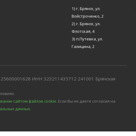
1) г. Брянск, ул.
Войстроченко, 2
2) г. Брянск, ул.
Флотская, 4
3) п.Путевка, ул.
Галицина, 2
7325600001628 ИНН 323211435712 241001 Брянская
ловиях.
вание сайтом файлов cookie
. Если Вы не даете согласия на
альных данных.