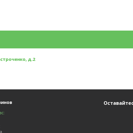
йстроченко, д.2
зинов
Оставайтес
вс:
с
а