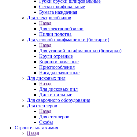
Губки бруски шлифовальные
Сетки шлифовальные
Бумага наждачная
Для электролобзиков
Назад
Для электролобзиков
Пилки полотна
Для угловой шлифмашинки (болгарки)
Назад
Для угловой шлифмашинки (болгарки)
Круги отрезные
Коронки алмазные
Приспособления
Насадки зачистные
Для дисковых пил
Назад
Для дисковых пил
Диски пильные
Для сварочного оборудования
Для степлеров
Назад
Для степлеров
Скобы
Строительная химия
Назад