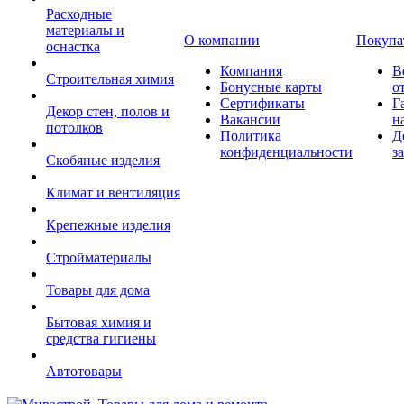
Расходные
материалы и
О компании
Покупа
оснастка
Компания
В
Строительная химия
Бонусные карты
о
Сертификаты
Г
Декор стен, полов и
Вакансии
н
потолков
Политика
Д
конфиденциальности
з
Скобяные изделия
Климат и вентиляция
Крепежные изделия
Стройматериалы
Товары для дома
Бытовая химия и
средства гигиены
Автотовары