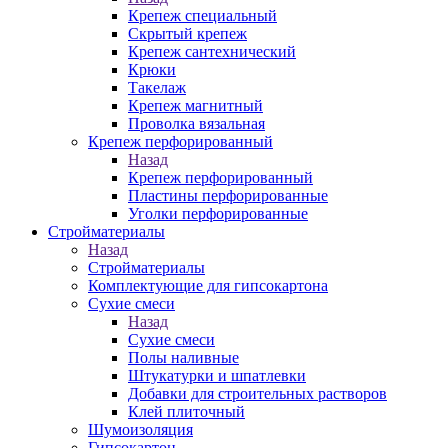
Крепеж специальный
Скрытый крепеж
Крепеж сантехнический
Крюки
Такелаж
Крепеж магнитный
Проволка вязальная
Крепеж перфорированный
Назад
Крепеж перфорированный
Пластины перфорированные
Уголки перфорированные
Стройматериалы
Назад
Стройматериалы
Комплектующие для гипсокартона
Сухие смеси
Назад
Сухие смеси
Полы наливные
Штукатурки и шпатлевки
Добавки для строительных растворов
Клей плиточный
Шумоизоляция
Гипсокартон