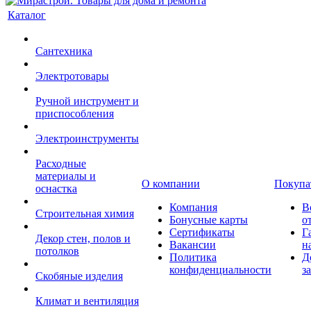
Каталог
Сантехника
Электротовары
Ручной инструмент и
приспособления
Электроинструменты
Расходные
материалы и
О компании
Покупа
оснастка
Компания
В
Строительная химия
Бонусные карты
о
Сертификаты
Г
Декор стен, полов и
Вакансии
н
потолков
Политика
Д
конфиденциальности
з
Скобяные изделия
Климат и вентиляция