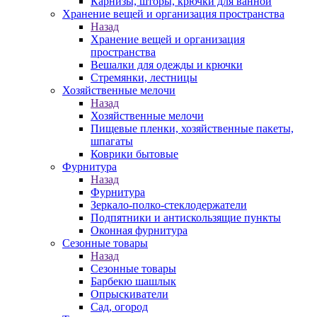
Карнизы, шторы, крючки для ванной
Хранение вещей и организация пространства
Назад
Хранение вещей и организация
пространства
Вешалки для одежды и крючки
Стремянки, лестницы
Хозяйственные мелочи
Назад
Хозяйственные мелочи
Пищевые пленки, хозяйственные пакеты,
шпагаты
Коврики бытовые
Фурнитура
Назад
Фурнитура
Зеркало-полко-стеклодержатели
Подпятники и антискользящие пункты
Оконная фурнитура
Сезонные товары
Назад
Сезонные товары
Барбекю шашлык
Опрыскиватели
Сад, огород