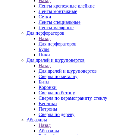
Назад
Ленты крепежные клейкие
Ленты монтажные
Сетки
Ленты специальные
Ленты малярные
Для перфораторов
Назад
Для перфораторов
Буры
Пики
Для дрелей и шуруповертов
Назад
Для дрелей и шуруповертов
Сверла по металлу
Биты
Коронки
Сверла по бетону
Сверла по керамограниту, стеклу
Венчики
Патроны
Сверла по дереву
Абразивы
Назад
Абразивы