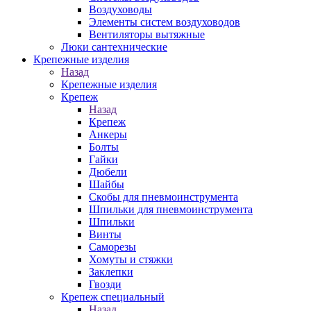
Воздуховоды
Элементы систем воздуховодов
Вентиляторы вытяжные
Люки сантехнические
Крепежные изделия
Назад
Крепежные изделия
Крепеж
Назад
Крепеж
Анкеры
Болты
Гайки
Дюбели
Шайбы
Скобы для пневмоинструмента
Шпильки для пневмоинструмента
Шпильки
Винты
Саморезы
Хомуты и стяжки
Заклепки
Гвозди
Крепеж специальный
Назад