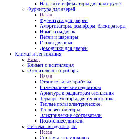
Накладки и фиксаторы дверных ручек
Фурнитура для дверей
Назад
Фурнитура для дверей
Амортизаторы, демпферы, блокираторы
Номера на дверь
Петли и шарниры
Глазки дверные
Доводчики для дверей
Климат и вентиляция
Назад
Климат и вентиляция
Отопительные приборы
Назад
Отопительные приборы
Биметаллические радиаторы
Арматура к радиаторам отопления
Терморегуляторы для теплого пола
Теплые полы электрические
Тепловентиляторы
Электрические обогреватели
Полотенцесушители
Системы воздуховодов
Назад
Системы воздуховодов