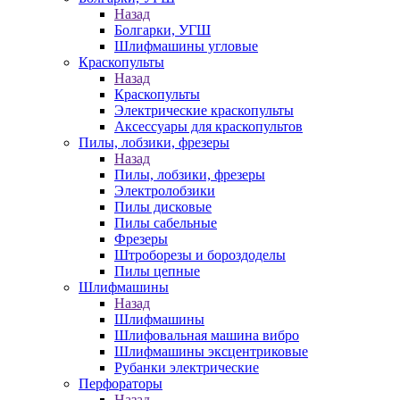
Назад
Болгарки, УГШ
Шлифмашины угловые
Краскопульты
Назад
Краскопульты
Электрические краскопульты
Аксессуары для краскопультов
Пилы, лобзики, фрезеры
Назад
Пилы, лобзики, фрезеры
Электролобзики
Пилы дисковые
Пилы сабельные
Фрезеры
Штроборезы и бороздоделы
Пилы цепные
Шлифмашины
Назад
Шлифмашины
Шлифовальная машина вибро
Шлифмашины эксцентриковые
Рубанки электрические
Перфораторы
Назад