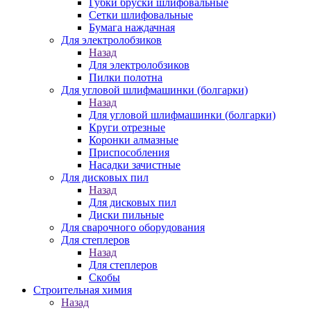
Губки бруски шлифовальные
Сетки шлифовальные
Бумага наждачная
Для электролобзиков
Назад
Для электролобзиков
Пилки полотна
Для угловой шлифмашинки (болгарки)
Назад
Для угловой шлифмашинки (болгарки)
Круги отрезные
Коронки алмазные
Приспособления
Насадки зачистные
Для дисковых пил
Назад
Для дисковых пил
Диски пильные
Для сварочного оборудования
Для степлеров
Назад
Для степлеров
Скобы
Строительная химия
Назад