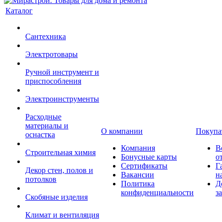
Каталог
Сантехника
Электротовары
Ручной инструмент и
приспособления
Электроинструменты
Расходные
материалы и
О компании
Покупа
оснастка
Компания
В
Строительная химия
Бонусные карты
о
Сертификаты
Г
Декор стен, полов и
Вакансии
н
потолков
Политика
Д
конфиденциальности
з
Скобяные изделия
Климат и вентиляция