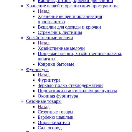
Карнизы, шторы, крючки для ванной
Хранение вещей и организация пространства
Назад
Хранение вещей и организация
пространства
Вешалки для одежды и крючки
Стремянки, лестницы
Хозяйственные мелочи
Назад
Хозяйственные мелочи
Пищевые пленки, хозяйственные пакеты,
шпагаты
Коврики бытовые
Фурнитура
Назад
Фурнитура
Зеркало-полко-стеклодержатели
Подпятники и антискользящие пункты
Оконная фурнитура
Сезонные товары
Назад
Сезонные товары
Барбекю шашлык
Опрыскиватели
Сад, огород