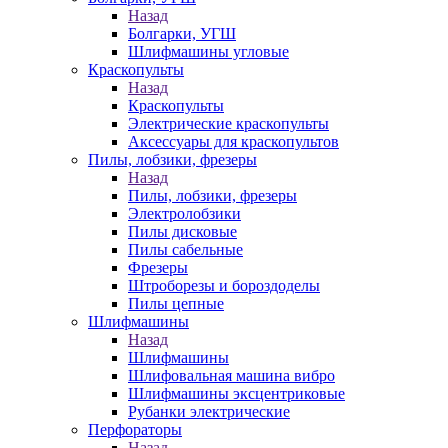
Назад
Болгарки, УГШ
Шлифмашины угловые
Краскопульты
Назад
Краскопульты
Электрические краскопульты
Аксессуары для краскопультов
Пилы, лобзики, фрезеры
Назад
Пилы, лобзики, фрезеры
Электролобзики
Пилы дисковые
Пилы сабельные
Фрезеры
Штроборезы и бороздоделы
Пилы цепные
Шлифмашины
Назад
Шлифмашины
Шлифовальная машина вибро
Шлифмашины эксцентриковые
Рубанки электрические
Перфораторы
Назад