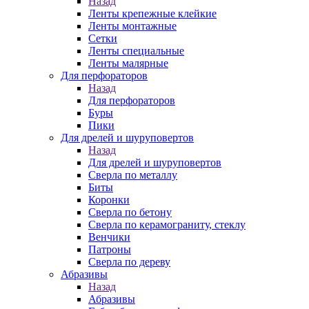
Назад
Ленты крепежные клейкие
Ленты монтажные
Сетки
Ленты специальные
Ленты малярные
Для перфораторов
Назад
Для перфораторов
Буры
Пики
Для дрелей и шуруповертов
Назад
Для дрелей и шуруповертов
Сверла по металлу
Биты
Коронки
Сверла по бетону
Сверла по керамограниту, стеклу
Венчики
Патроны
Сверла по дереву
Абразивы
Назад
Абразивы