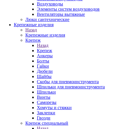
Воздуховоды
Элементы систем воздуховодов
Вентиляторы вытяжные
Люки сантехнические
Крепежные изделия
Назад
Крепежные изделия
Крепеж
Назад
Крепеж
Анкеры
Болты
Гайки
Дюбели
Шайбы
Скобы для пневмоинструмента
Шпильки для пневмоинструмента
Шпильки
Винты
Саморезы
Хомуты и стяжки
Заклепки
Гвозди
Крепеж специальный
Назад