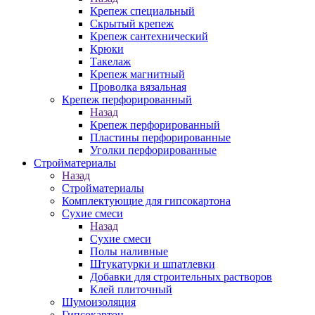
Крепеж специальный
Скрытый крепеж
Крепеж сантехнический
Крюки
Такелаж
Крепеж магнитный
Проволка вязальная
Крепеж перфорированный
Назад
Крепеж перфорированный
Пластины перфорированные
Уголки перфорированные
Стройматериалы
Назад
Стройматериалы
Комплектующие для гипсокартона
Сухие смеси
Назад
Сухие смеси
Полы наливные
Штукатурки и шпатлевки
Добавки для строительных растворов
Клей плиточный
Шумоизоляция
Гипсокартон