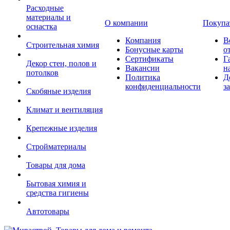
Расходные
материалы и
О компании
Покупа
оснастка
Компания
В
Строительная химия
Бонусные карты
о
Сертификаты
Г
Декор стен, полов и
Вакансии
н
потолков
Политика
Д
конфиденциальности
з
Скобяные изделия
Климат и вентиляция
Крепежные изделия
Стройматериалы
Товары для дома
Бытовая химия и
средства гигиены
Автотовары