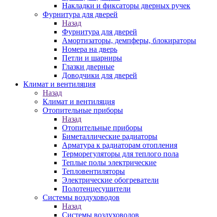
Накладки и фиксаторы дверных ручек
Фурнитура для дверей
Назад
Фурнитура для дверей
Амортизаторы, демпферы, блокираторы
Номера на дверь
Петли и шарниры
Глазки дверные
Доводчики для дверей
Климат и вентиляция
Назад
Климат и вентиляция
Отопительные приборы
Назад
Отопительные приборы
Биметаллические радиаторы
Арматура к радиаторам отопления
Терморегуляторы для теплого пола
Теплые полы электрические
Тепловентиляторы
Электрические обогреватели
Полотенцесушители
Системы воздуховодов
Назад
Системы воздуховодов