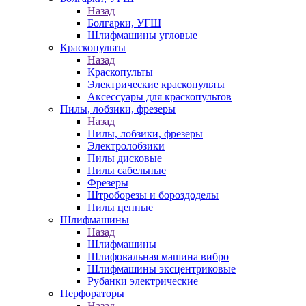
Назад
Болгарки, УГШ
Шлифмашины угловые
Краскопульты
Назад
Краскопульты
Электрические краскопульты
Аксессуары для краскопультов
Пилы, лобзики, фрезеры
Назад
Пилы, лобзики, фрезеры
Электролобзики
Пилы дисковые
Пилы сабельные
Фрезеры
Штроборезы и бороздоделы
Пилы цепные
Шлифмашины
Назад
Шлифмашины
Шлифовальная машина вибро
Шлифмашины эксцентриковые
Рубанки электрические
Перфораторы
Назад