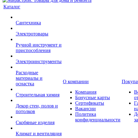
Каталог
Сантехника
Электротовары
Ручной инструмент и
приспособления
Электроинструменты
Расходные
материалы и
О компании
Покупа
оснастка
Компания
В
Строительная химия
Бонусные карты
о
Сертификаты
Г
Декор стен, полов и
Вакансии
н
потолков
Политика
Д
конфиденциальности
з
Скобяные изделия
Климат и вентиляция