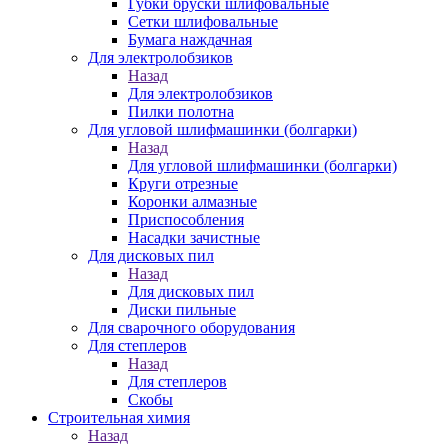
Губки бруски шлифовальные
Сетки шлифовальные
Бумага наждачная
Для электролобзиков
Назад
Для электролобзиков
Пилки полотна
Для угловой шлифмашинки (болгарки)
Назад
Для угловой шлифмашинки (болгарки)
Круги отрезные
Коронки алмазные
Приспособления
Насадки зачистные
Для дисковых пил
Назад
Для дисковых пил
Диски пильные
Для сварочного оборудования
Для степлеров
Назад
Для степлеров
Скобы
Строительная химия
Назад