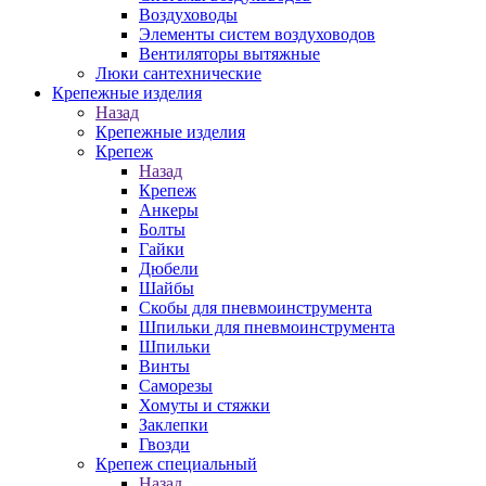
Воздуховоды
Элементы систем воздуховодов
Вентиляторы вытяжные
Люки сантехнические
Крепежные изделия
Назад
Крепежные изделия
Крепеж
Назад
Крепеж
Анкеры
Болты
Гайки
Дюбели
Шайбы
Скобы для пневмоинструмента
Шпильки для пневмоинструмента
Шпильки
Винты
Саморезы
Хомуты и стяжки
Заклепки
Гвозди
Крепеж специальный
Назад