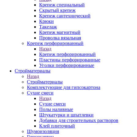
Крепеж специальный
Скрытый крепеж
Крепеж сантехнический
Крюки
Такелаж
Крепеж магнитный
Проволка вязальная
Крепеж перфорированный
Назад
Крепеж перфорированный
Пластины перфорированные
Уголки перфорированные
Стройматериалы
Назад
Стройматериалы
Комплектующие для гипсокартона
Сухие смеси
Назад
Сухие смеси
Полы наливные
Штукатурки и шпатлевки
Добавки для строительных растворов
Клей плиточный
Шумоизоляция
Гипсокартон