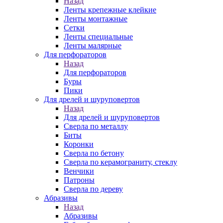
Назад
Ленты крепежные клейкие
Ленты монтажные
Сетки
Ленты специальные
Ленты малярные
Для перфораторов
Назад
Для перфораторов
Буры
Пики
Для дрелей и шуруповертов
Назад
Для дрелей и шуруповертов
Сверла по металлу
Биты
Коронки
Сверла по бетону
Сверла по керамограниту, стеклу
Венчики
Патроны
Сверла по дереву
Абразивы
Назад
Абразивы