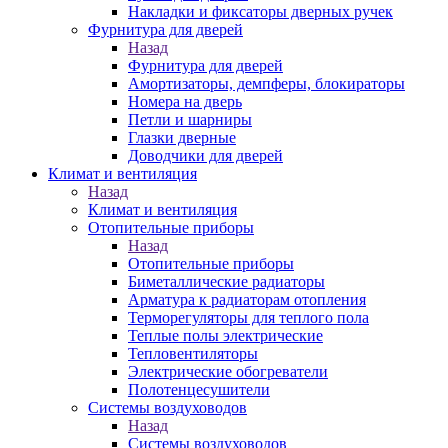
Накладки и фиксаторы дверных ручек
Фурнитура для дверей
Назад
Фурнитура для дверей
Амортизаторы, демпферы, блокираторы
Номера на дверь
Петли и шарниры
Глазки дверные
Доводчики для дверей
Климат и вентиляция
Назад
Климат и вентиляция
Отопительные приборы
Назад
Отопительные приборы
Биметаллические радиаторы
Арматура к радиаторам отопления
Терморегуляторы для теплого пола
Теплые полы электрические
Тепловентиляторы
Электрические обогреватели
Полотенцесушители
Системы воздуховодов
Назад
Системы воздуховодов