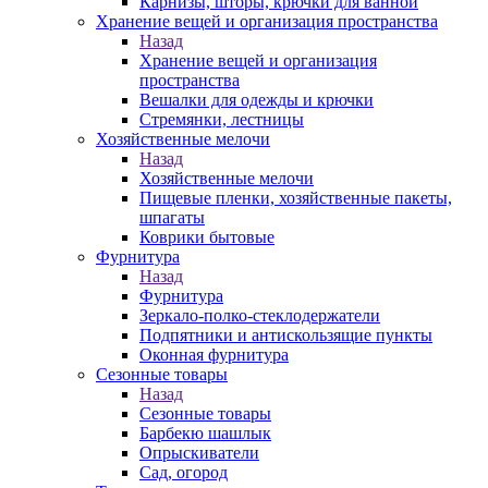
Карнизы, шторы, крючки для ванной
Хранение вещей и организация пространства
Назад
Хранение вещей и организация
пространства
Вешалки для одежды и крючки
Стремянки, лестницы
Хозяйственные мелочи
Назад
Хозяйственные мелочи
Пищевые пленки, хозяйственные пакеты,
шпагаты
Коврики бытовые
Фурнитура
Назад
Фурнитура
Зеркало-полко-стеклодержатели
Подпятники и антискользящие пункты
Оконная фурнитура
Сезонные товары
Назад
Сезонные товары
Барбекю шашлык
Опрыскиватели
Сад, огород