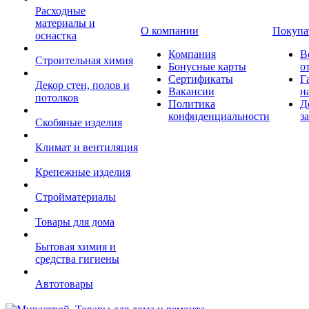
Расходные
материалы и
О компании
Покупа
оснастка
Компания
В
Строительная химия
Бонусные карты
о
Сертификаты
Г
Декор стен, полов и
Вакансии
н
потолков
Политика
Д
конфиденциальности
з
Скобяные изделия
Климат и вентиляция
Крепежные изделия
Стройматериалы
Товары для дома
Бытовая химия и
средства гигиены
Автотовары