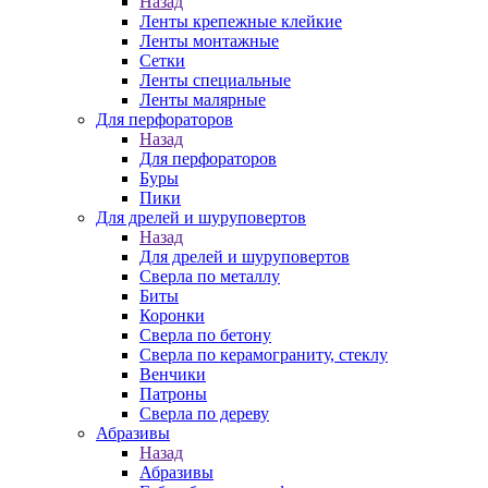
Назад
Ленты крепежные клейкие
Ленты монтажные
Сетки
Ленты специальные
Ленты малярные
Для перфораторов
Назад
Для перфораторов
Буры
Пики
Для дрелей и шуруповертов
Назад
Для дрелей и шуруповертов
Сверла по металлу
Биты
Коронки
Сверла по бетону
Сверла по керамограниту, стеклу
Венчики
Патроны
Сверла по дереву
Абразивы
Назад
Абразивы