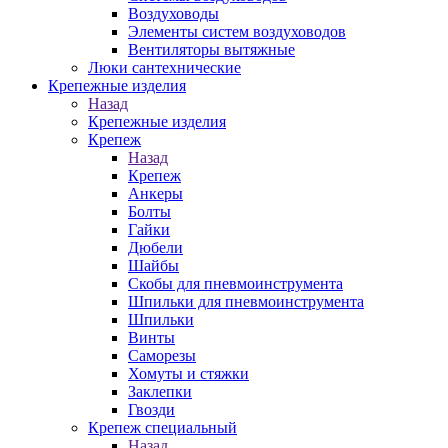
Воздуховоды
Элементы систем воздуховодов
Вентиляторы вытяжные
Люки сантехнические
Крепежные изделия
Назад
Крепежные изделия
Крепеж
Назад
Крепеж
Анкеры
Болты
Гайки
Дюбели
Шайбы
Скобы для пневмоинструмента
Шпильки для пневмоинструмента
Шпильки
Винты
Саморезы
Хомуты и стяжки
Заклепки
Гвозди
Крепеж специальный
Назад