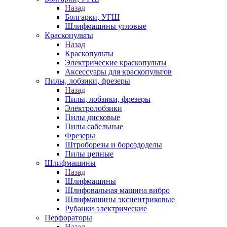
Назад
Болгарки, УГШ
Шлифмашины угловые
Краскопульты
Назад
Краскопульты
Электрические краскопульты
Аксессуары для краскопультов
Пилы, лобзики, фрезеры
Назад
Пилы, лобзики, фрезеры
Электролобзики
Пилы дисковые
Пилы сабельные
Фрезеры
Штроборезы и бороздоделы
Пилы цепные
Шлифмашины
Назад
Шлифмашины
Шлифовальная машина вибро
Шлифмашины эксцентриковые
Рубанки электрические
Перфораторы
Назад