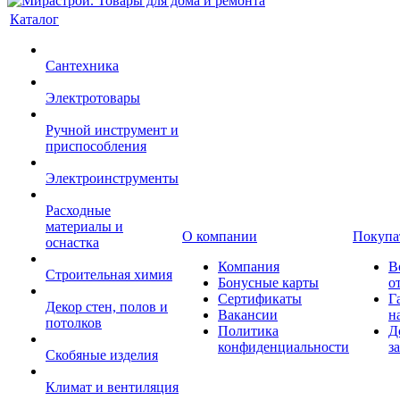
Каталог
Сантехника
Электротовары
Ручной инструмент и
приспособления
Электроинструменты
Расходные
материалы и
О компании
Покупа
оснастка
Компания
В
Строительная химия
Бонусные карты
о
Сертификаты
Г
Декор стен, полов и
Вакансии
н
потолков
Политика
Д
конфиденциальности
з
Скобяные изделия
Климат и вентиляция