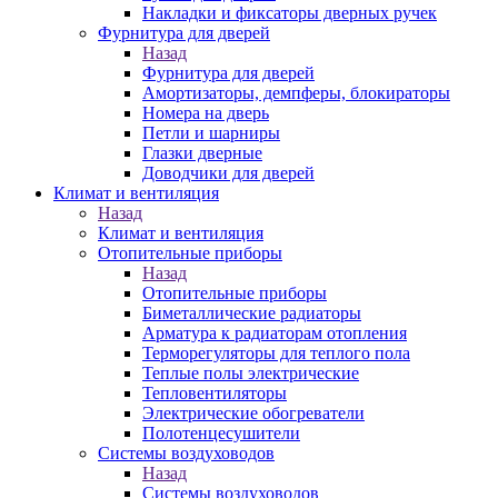
Накладки и фиксаторы дверных ручек
Фурнитура для дверей
Назад
Фурнитура для дверей
Амортизаторы, демпферы, блокираторы
Номера на дверь
Петли и шарниры
Глазки дверные
Доводчики для дверей
Климат и вентиляция
Назад
Климат и вентиляция
Отопительные приборы
Назад
Отопительные приборы
Биметаллические радиаторы
Арматура к радиаторам отопления
Терморегуляторы для теплого пола
Теплые полы электрические
Тепловентиляторы
Электрические обогреватели
Полотенцесушители
Системы воздуховодов
Назад
Системы воздуховодов