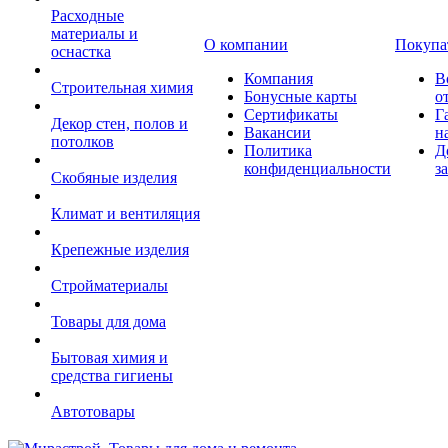
Расходные
материалы и
О компании
Покупа
оснастка
Компания
В
Строительная химия
Бонусные карты
о
Сертификаты
Г
Декор стен, полов и
Вакансии
н
потолков
Политика
Д
конфиденциальности
з
Скобяные изделия
Климат и вентиляция
Крепежные изделия
Стройматериалы
Товары для дома
Бытовая химия и
средства гигиены
Автотовары