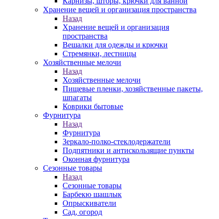
Карнизы, шторы, крючки для ванной
Хранение вещей и организация пространства
Назад
Хранение вещей и организация
пространства
Вешалки для одежды и крючки
Стремянки, лестницы
Хозяйственные мелочи
Назад
Хозяйственные мелочи
Пищевые пленки, хозяйственные пакеты,
шпагаты
Коврики бытовые
Фурнитура
Назад
Фурнитура
Зеркало-полко-стеклодержатели
Подпятники и антискользящие пункты
Оконная фурнитура
Сезонные товары
Назад
Сезонные товары
Барбекю шашлык
Опрыскиватели
Сад, огород