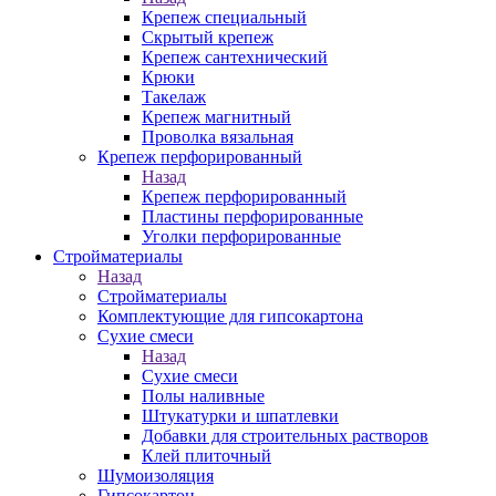
Крепеж специальный
Скрытый крепеж
Крепеж сантехнический
Крюки
Такелаж
Крепеж магнитный
Проволка вязальная
Крепеж перфорированный
Назад
Крепеж перфорированный
Пластины перфорированные
Уголки перфорированные
Стройматериалы
Назад
Стройматериалы
Комплектующие для гипсокартона
Сухие смеси
Назад
Сухие смеси
Полы наливные
Штукатурки и шпатлевки
Добавки для строительных растворов
Клей плиточный
Шумоизоляция
Гипсокартон