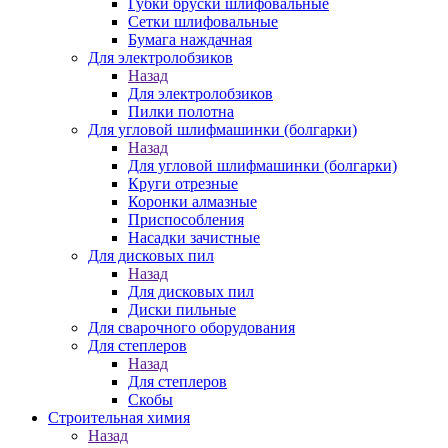
Губки бруски шлифовальные
Сетки шлифовальные
Бумага наждачная
Для электролобзиков
Назад
Для электролобзиков
Пилки полотна
Для угловой шлифмашинки (болгарки)
Назад
Для угловой шлифмашинки (болгарки)
Круги отрезные
Коронки алмазные
Приспособления
Насадки зачистные
Для дисковых пил
Назад
Для дисковых пил
Диски пильные
Для сварочного оборудования
Для степлеров
Назад
Для степлеров
Скобы
Строительная химия
Назад