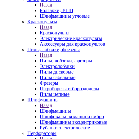
Назад
Болгарки, УГШ
Шлифмашины угловые
Краскопульты
Назад
Краскопульты
Электрические краскопульты
Аксессуары для краскопультов
Пилы, лобзики, фрезеры
Назад
Пилы, лобзики, фрезеры
Электролобзики
Пилы дисковые
Пилы сабельные
Фрезеры
Штроборезы и бороздоделы
Пилы цепные
Шлифмашины
Назад
Шлифмашины
Шлифовальная машина вибро
Шлифмашины эксцентриковые
Рубанки электрические
Перфораторы
Назад