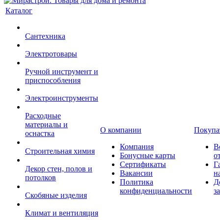
Каталог
Сантехника
Электротовары
Ручной инструмент и
приспособления
Электроинструменты
Расходные
материалы и
О компании
Покупа
оснастка
Компания
В
Строительная химия
Бонусные карты
о
Сертификаты
Г
Декор стен, полов и
Вакансии
н
потолков
Политика
Д
конфиденциальности
з
Скобяные изделия
Климат и вентиляция