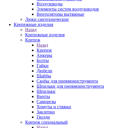
Воздуховоды
Элементы систем воздуховодов
Вентиляторы вытяжные
Люки сантехнические
Крепежные изделия
Назад
Крепежные изделия
Крепеж
Назад
Крепеж
Анкеры
Болты
Гайки
Дюбели
Шайбы
Скобы для пневмоинструмента
Шпильки для пневмоинструмента
Шпильки
Винты
Саморезы
Хомуты и стяжки
Заклепки
Гвозди
Крепеж специальный
Назад