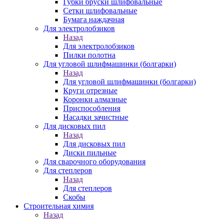
Губки бруски шлифовальные
Сетки шлифовальные
Бумага наждачная
Для электролобзиков
Назад
Для электролобзиков
Пилки полотна
Для угловой шлифмашинки (болгарки)
Назад
Для угловой шлифмашинки (болгарки)
Круги отрезные
Коронки алмазные
Приспособления
Насадки зачистные
Для дисковых пил
Назад
Для дисковых пил
Диски пильные
Для сварочного оборудования
Для степлеров
Назад
Для степлеров
Скобы
Строительная химия
Назад