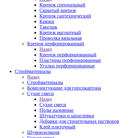
Крепеж специальный
Скрытый крепеж
Крепеж сантехнический
Крюки
Такелаж
Крепеж магнитный
Проволка вязальная
Крепеж перфорированный
Назад
Крепеж перфорированный
Пластины перфорированные
Уголки перфорированные
Стройматериалы
Назад
Стройматериалы
Комплектующие для гипсокартона
Сухие смеси
Назад
Сухие смеси
Полы наливные
Штукатурки и шпатлевки
Добавки для строительных растворов
Клей плиточный
Шумоизоляция
Гипсокартон