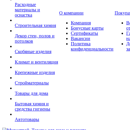
Расходные
материалы и
О компании
Покупа
оснастка
Компания
В
Строительная химия
Бонусные карты
о
Сертификаты
Г
Декор стен, полов и
Вакансии
н
потолков
Политика
Д
конфиденциальности
з
Скобяные изделия
Климат и вентиляция
Крепежные изделия
Стройматериалы
Товары для дома
Бытовая химия и
средства гигиены
Автотовары