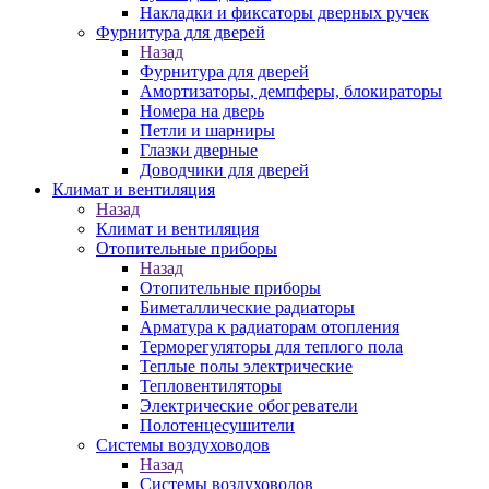
Накладки и фиксаторы дверных ручек
Фурнитура для дверей
Назад
Фурнитура для дверей
Амортизаторы, демпферы, блокираторы
Номера на дверь
Петли и шарниры
Глазки дверные
Доводчики для дверей
Климат и вентиляция
Назад
Климат и вентиляция
Отопительные приборы
Назад
Отопительные приборы
Биметаллические радиаторы
Арматура к радиаторам отопления
Терморегуляторы для теплого пола
Теплые полы электрические
Тепловентиляторы
Электрические обогреватели
Полотенцесушители
Системы воздуховодов
Назад
Системы воздуховодов