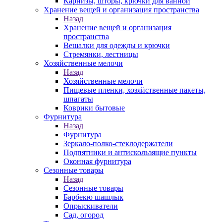
Карнизы, шторы, крючки для ванной
Хранение вещей и организация пространства
Назад
Хранение вещей и организация
пространства
Вешалки для одежды и крючки
Стремянки, лестницы
Хозяйственные мелочи
Назад
Хозяйственные мелочи
Пищевые пленки, хозяйственные пакеты,
шпагаты
Коврики бытовые
Фурнитура
Назад
Фурнитура
Зеркало-полко-стеклодержатели
Подпятники и антискользящие пункты
Оконная фурнитура
Сезонные товары
Назад
Сезонные товары
Барбекю шашлык
Опрыскиватели
Сад, огород