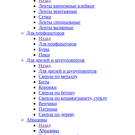
Назад
Ленты крепежные клейкие
Ленты монтажные
Сетки
Ленты специальные
Ленты малярные
Для перфораторов
Назад
Для перфораторов
Буры
Пики
Для дрелей и шуруповертов
Назад
Для дрелей и шуруповертов
Сверла по металлу
Биты
Коронки
Сверла по бетону
Сверла по керамограниту, стеклу
Венчики
Патроны
Сверла по дереву
Абразивы
Назад
Абразивы