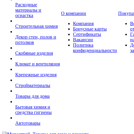
Расходные
материалы и
О компании
Покупа
оснастка
Компания
В
Строительная химия
Бонусные карты
о
Сертификаты
Г
Декор стен, полов и
Вакансии
н
потолков
Политика
Д
конфиденциальности
з
Скобяные изделия
Климат и вентиляция
Крепежные изделия
Стройматериалы
Товары для дома
Бытовая химия и
средства гигиены
Автотовары