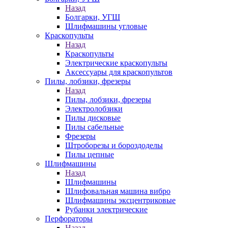
Назад
Болгарки, УГШ
Шлифмашины угловые
Краскопульты
Назад
Краскопульты
Электрические краскопульты
Аксессуары для краскопультов
Пилы, лобзики, фрезеры
Назад
Пилы, лобзики, фрезеры
Электролобзики
Пилы дисковые
Пилы сабельные
Фрезеры
Штроборезы и бороздоделы
Пилы цепные
Шлифмашины
Назад
Шлифмашины
Шлифовальная машина вибро
Шлифмашины эксцентриковые
Рубанки электрические
Перфораторы
Назад