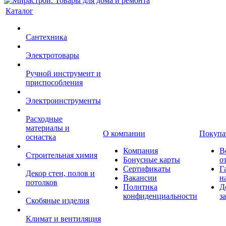
Каталог
Сантехника
Электротовары
Ручной инструмент и
приспособления
Электроинструменты
Расходные
материалы и
О компании
Покупа
оснастка
Компания
В
Строительная химия
Бонусные карты
о
Сертификаты
Г
Декор стен, полов и
Вакансии
н
потолков
Политика
Д
конфиденциальности
з
Скобяные изделия
Климат и вентиляция