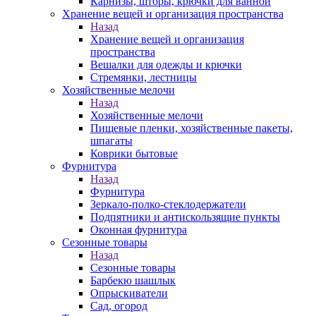
Карнизы, шторы, крючки для ванной
Хранение вещей и организация пространства
Назад
Хранение вещей и организация
пространства
Вешалки для одежды и крючки
Стремянки, лестницы
Хозяйственные мелочи
Назад
Хозяйственные мелочи
Пищевые пленки, хозяйственные пакеты,
шпагаты
Коврики бытовые
Фурнитура
Назад
Фурнитура
Зеркало-полко-стеклодержатели
Подпятники и антискользящие пункты
Оконная фурнитура
Сезонные товары
Назад
Сезонные товары
Барбекю шашлык
Опрыскиватели
Сад, огород