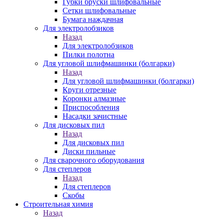
Губки бруски шлифовальные
Сетки шлифовальные
Бумага наждачная
Для электролобзиков
Назад
Для электролобзиков
Пилки полотна
Для угловой шлифмашинки (болгарки)
Назад
Для угловой шлифмашинки (болгарки)
Круги отрезные
Коронки алмазные
Приспособления
Насадки зачистные
Для дисковых пил
Назад
Для дисковых пил
Диски пильные
Для сварочного оборудования
Для степлеров
Назад
Для степлеров
Скобы
Строительная химия
Назад