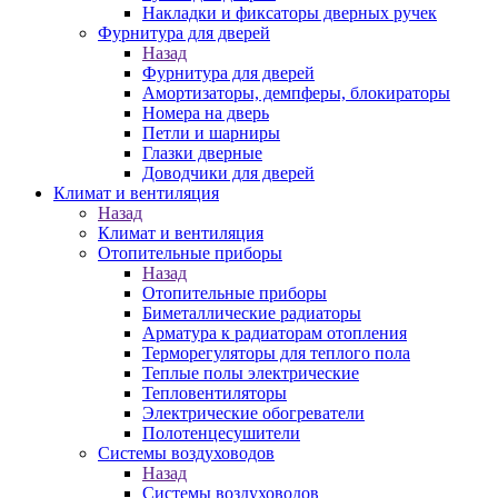
Накладки и фиксаторы дверных ручек
Фурнитура для дверей
Назад
Фурнитура для дверей
Амортизаторы, демпферы, блокираторы
Номера на дверь
Петли и шарниры
Глазки дверные
Доводчики для дверей
Климат и вентиляция
Назад
Климат и вентиляция
Отопительные приборы
Назад
Отопительные приборы
Биметаллические радиаторы
Арматура к радиаторам отопления
Терморегуляторы для теплого пола
Теплые полы электрические
Тепловентиляторы
Электрические обогреватели
Полотенцесушители
Системы воздуховодов
Назад
Системы воздуховодов