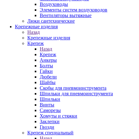
Воздуховоды
Элементы систем воздуховодов
Вентиляторы вытяжные
Люки сантехнические
Крепежные изделия
Назад
Крепежные изделия
Крепеж
Назад
Крепеж
Анкеры
Болты
Гайки
Дюбели
Шайбы
Скобы для пневмоинструмента
Шпильки для пневмоинструмента
Шпильки
Винты
Саморезы
Хомуты и стяжки
Заклепки
Гвозди
Крепеж специальный
Назад