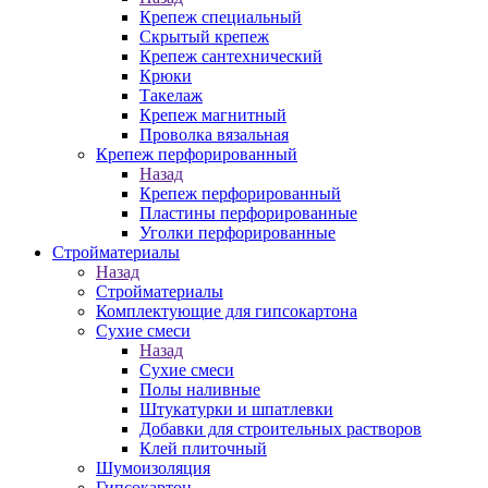
Крепеж специальный
Скрытый крепеж
Крепеж сантехнический
Крюки
Такелаж
Крепеж магнитный
Проволка вязальная
Крепеж перфорированный
Назад
Крепеж перфорированный
Пластины перфорированные
Уголки перфорированные
Стройматериалы
Назад
Стройматериалы
Комплектующие для гипсокартона
Сухие смеси
Назад
Сухие смеси
Полы наливные
Штукатурки и шпатлевки
Добавки для строительных растворов
Клей плиточный
Шумоизоляция
Гипсокартон