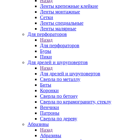
Назад
Ленты крепежные клейкие
Ленты монтажные
Сетки
Ленты специальные
Ленты малярные
Для перфораторов
Назад
Для перфораторов
Буры
Пики
Для дрелей и шуруповертов
Назад
Для дрелей и шуруповертов
Сверла по металлу
Биты
Коронки
Сверла по бетону
Сверла по керамограниту, стеклу
Венчики
Патроны
Сверла по дереву
Абразивы
Назад
Абразивы