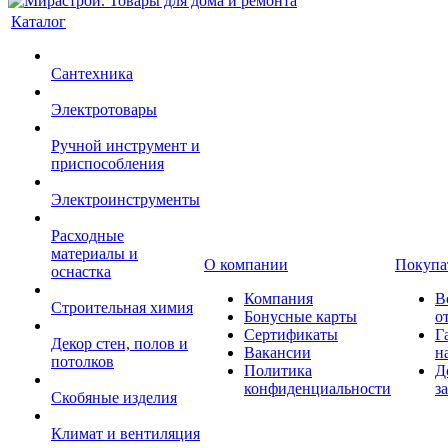
Каталог
Сантехника
Электротовары
Ручной инструмент и
приспособления
Электроинструменты
Расходные
материалы и
О компании
Покупа
оснастка
Компания
В
Строительная химия
Бонусные карты
о
Сертификаты
Г
Декор стен, полов и
Вакансии
н
потолков
Политика
Д
конфиденциальности
з
Скобяные изделия
Климат и вентиляция