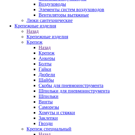
Воздуховоды
Элементы систем воздуховодов
Вентиляторы вытяжные
Люки сантехнические
Крепежные изделия
Назад
Крепежные изделия
Крепеж
Назад
Крепеж
Анкеры
Болты
Гайки
Дюбели
Шайбы
Скобы для пневмоинструмента
Шпильки для пневмоинструмента
Шпильки
Винты
Саморезы
Хомуты и стяжки
Заклепки
Гвозди
Крепеж специальный
Назад