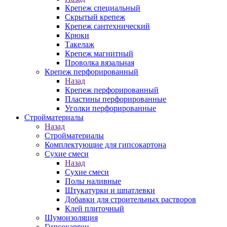
Крепеж специальный
Скрытый крепеж
Крепеж сантехнический
Крюки
Такелаж
Крепеж магнитный
Проволка вязальная
Крепеж перфорированный
Назад
Крепеж перфорированный
Пластины перфорированные
Уголки перфорированные
Стройматериалы
Назад
Стройматериалы
Комплектующие для гипсокартона
Сухие смеси
Назад
Сухие смеси
Полы наливные
Штукатурки и шпатлевки
Добавки для строительных растворов
Клей плиточный
Шумоизоляция
Гипсокартон