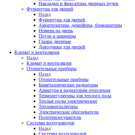
Накладки и фиксаторы дверных ручек
Фурнитура для дверей
Назад
Фурнитура для дверей
Амортизаторы, демпферы, блокираторы
Номера на дверь
Петли и шарниры
Глазки дверные
Доводчики для дверей
Климат и вентиляция
Назад
Климат и вентиляция
Отопительные приборы
Назад
Отопительные приборы
Биметаллические радиаторы
Арматура к радиаторам отопления
Терморегуляторы для теплого пола
Теплые полы электрические
Тепловентиляторы
Электрические обогреватели
Полотенцесушители
Системы воздуховодов
Назад
Системы воздуховодов