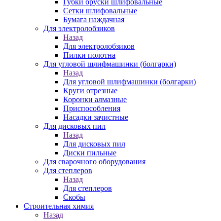
Губки бруски шлифовальные
Сетки шлифовальные
Бумага наждачная
Для электролобзиков
Назад
Для электролобзиков
Пилки полотна
Для угловой шлифмашинки (болгарки)
Назад
Для угловой шлифмашинки (болгарки)
Круги отрезные
Коронки алмазные
Приспособления
Насадки зачистные
Для дисковых пил
Назад
Для дисковых пил
Диски пильные
Для сварочного оборудования
Для степлеров
Назад
Для степлеров
Скобы
Строительная химия
Назад