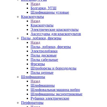
Назад
Болгарки, УГШ
Шлифмашины угловые
Краскопульты
Назад
Краскопульты
Электрические краскопульты
Аксессуары для краскопультов
Пилы, лобзики, фрезеры
Назад
Пилы, лобзики, фрезеры
Электролобзики
Пилы дисковые
Пилы сабельные
Фрезеры
Штроборезы и бороздоделы
Пилы цепные
Шлифмашины
Назад
Шлифмашины
Шлифовальная машина вибро
Шлифмашины эксцентриковые
Рубанки электрические
Перфораторы
Назад