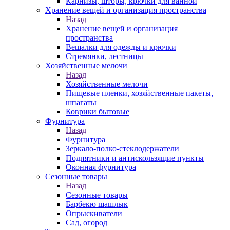
Карнизы, шторы, крючки для ванной
Хранение вещей и организация пространства
Назад
Хранение вещей и организация
пространства
Вешалки для одежды и крючки
Стремянки, лестницы
Хозяйственные мелочи
Назад
Хозяйственные мелочи
Пищевые пленки, хозяйственные пакеты,
шпагаты
Коврики бытовые
Фурнитура
Назад
Фурнитура
Зеркало-полко-стеклодержатели
Подпятники и антискользящие пункты
Оконная фурнитура
Сезонные товары
Назад
Сезонные товары
Барбекю шашлык
Опрыскиватели
Сад, огород