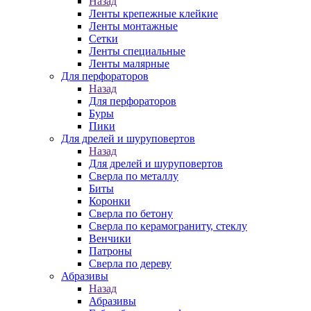
Назад
Ленты крепежные клейкие
Ленты монтажные
Сетки
Ленты специальные
Ленты малярные
Для перфораторов
Назад
Для перфораторов
Буры
Пики
Для дрелей и шуруповертов
Назад
Для дрелей и шуруповертов
Сверла по металлу
Биты
Коронки
Сверла по бетону
Сверла по керамограниту, стеклу
Венчики
Патроны
Сверла по дереву
Абразивы
Назад
Абразивы