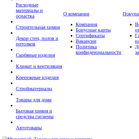
Расходные
материалы и
О компании
Покупа
оснастка
Компания
В
Строительная химия
Бонусные карты
о
Сертификаты
Г
Декор стен, полов и
Вакансии
н
потолков
Политика
Д
конфиденциальности
з
Скобяные изделия
Климат и вентиляция
Крепежные изделия
Стройматериалы
Товары для дома
Бытовая химия и
средства гигиены
Автотовары