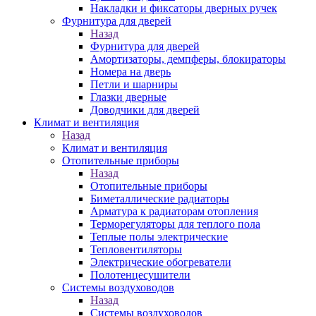
Накладки и фиксаторы дверных ручек
Фурнитура для дверей
Назад
Фурнитура для дверей
Амортизаторы, демпферы, блокираторы
Номера на дверь
Петли и шарниры
Глазки дверные
Доводчики для дверей
Климат и вентиляция
Назад
Климат и вентиляция
Отопительные приборы
Назад
Отопительные приборы
Биметаллические радиаторы
Арматура к радиаторам отопления
Терморегуляторы для теплого пола
Теплые полы электрические
Тепловентиляторы
Электрические обогреватели
Полотенцесушители
Системы воздуховодов
Назад
Системы воздуховодов