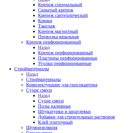
Крепеж специальный
Скрытый крепеж
Крепеж сантехнический
Крюки
Такелаж
Крепеж магнитный
Проволка вязальная
Крепеж перфорированный
Назад
Крепеж перфорированный
Пластины перфорированные
Уголки перфорированные
Стройматериалы
Назад
Стройматериалы
Комплектующие для гипсокартона
Сухие смеси
Назад
Сухие смеси
Полы наливные
Штукатурки и шпатлевки
Добавки для строительных растворов
Клей плиточный
Шумоизоляция
Гипсокартон