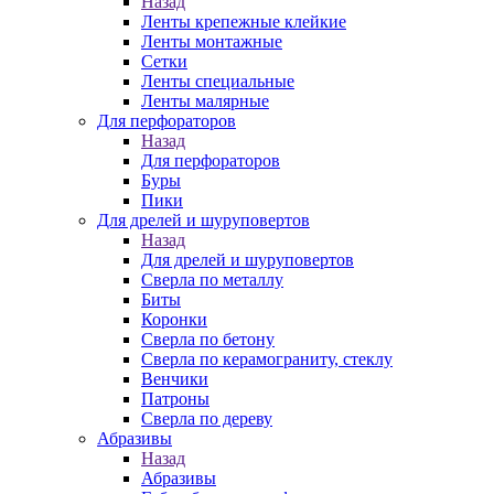
Назад
Ленты крепежные клейкие
Ленты монтажные
Сетки
Ленты специальные
Ленты малярные
Для перфораторов
Назад
Для перфораторов
Буры
Пики
Для дрелей и шуруповертов
Назад
Для дрелей и шуруповертов
Сверла по металлу
Биты
Коронки
Сверла по бетону
Сверла по керамограниту, стеклу
Венчики
Патроны
Сверла по дереву
Абразивы
Назад
Абразивы