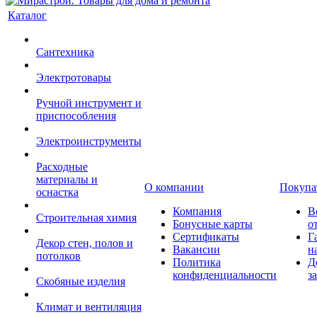
Каталог
Сантехника
Электротовары
Ручной инструмент и
приспособления
Электроинструменты
Расходные
материалы и
О компании
Покупа
оснастка
Компания
В
Строительная химия
Бонусные карты
о
Сертификаты
Г
Декор стен, полов и
Вакансии
н
потолков
Политика
Д
конфиденциальности
з
Скобяные изделия
Климат и вентиляция