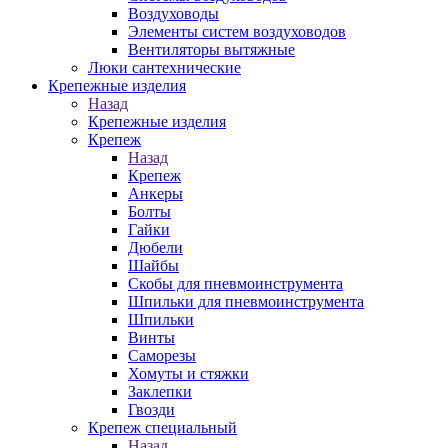
Воздуховоды
Элементы систем воздуховодов
Вентиляторы вытяжные
Люки сантехнические
Крепежные изделия
Назад
Крепежные изделия
Крепеж
Назад
Крепеж
Анкеры
Болты
Гайки
Дюбели
Шайбы
Скобы для пневмоинструмента
Шпильки для пневмоинструмента
Шпильки
Винты
Саморезы
Хомуты и стяжки
Заклепки
Гвозди
Крепеж специальный
Назад