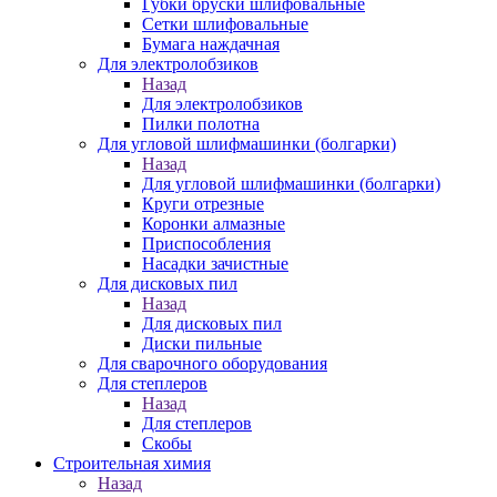
Губки бруски шлифовальные
Сетки шлифовальные
Бумага наждачная
Для электролобзиков
Назад
Для электролобзиков
Пилки полотна
Для угловой шлифмашинки (болгарки)
Назад
Для угловой шлифмашинки (болгарки)
Круги отрезные
Коронки алмазные
Приспособления
Насадки зачистные
Для дисковых пил
Назад
Для дисковых пил
Диски пильные
Для сварочного оборудования
Для степлеров
Назад
Для степлеров
Скобы
Строительная химия
Назад