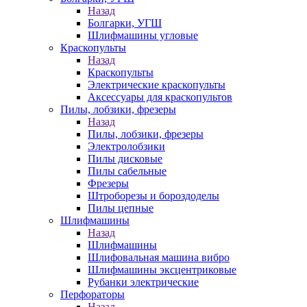
Назад
Болгарки, УГШ
Шлифмашины угловые
Краскопульты
Назад
Краскопульты
Электрические краскопульты
Аксессуары для краскопультов
Пилы, лобзики, фрезеры
Назад
Пилы, лобзики, фрезеры
Электролобзики
Пилы дисковые
Пилы сабельные
Фрезеры
Штроборезы и бороздоделы
Пилы цепные
Шлифмашины
Назад
Шлифмашины
Шлифовальная машина вибро
Шлифмашины эксцентриковые
Рубанки электрические
Перфораторы
Назад