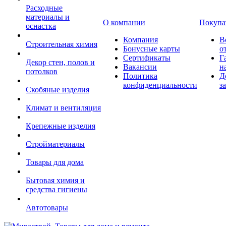
Расходные
материалы и
О компании
Покупа
оснастка
Компания
В
Строительная химия
Бонусные карты
о
Сертификаты
Г
Декор стен, полов и
Вакансии
н
потолков
Политика
Д
конфиденциальности
з
Скобяные изделия
Климат и вентиляция
Крепежные изделия
Стройматериалы
Товары для дома
Бытовая химия и
средства гигиены
Автотовары