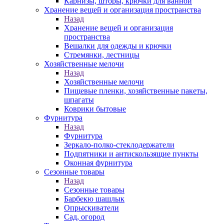
Карнизы, шторы, крючки для ванной
Хранение вещей и организация пространства
Назад
Хранение вещей и организация
пространства
Вешалки для одежды и крючки
Стремянки, лестницы
Хозяйственные мелочи
Назад
Хозяйственные мелочи
Пищевые пленки, хозяйственные пакеты,
шпагаты
Коврики бытовые
Фурнитура
Назад
Фурнитура
Зеркало-полко-стеклодержатели
Подпятники и антискользящие пункты
Оконная фурнитура
Сезонные товары
Назад
Сезонные товары
Барбекю шашлык
Опрыскиватели
Сад, огород