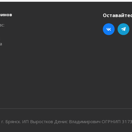
зинов
Оставайтес
вс:
с
а
 г. Брянск. ИП Выростков Денис Владимирович ОГРНИП 31