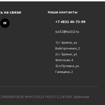
ь на связи
Наши контакты
+7 4832 40-73-99
so32@so32.ru
1) г. Брянск, ул.
Войстроченко, 2
2) г. Брянск, ул.
Флотская, 4
3) п.Путевка, ул.
Галицина, 2
7325600001628 ИНН 323211435712 241001 Брянская