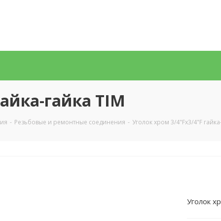
гайка-гайка TIM
ния
-
Резьбовые и ремонтные соединения
-
Уголок хром 3/4"Fx3/4"F гайка
Уголок хр