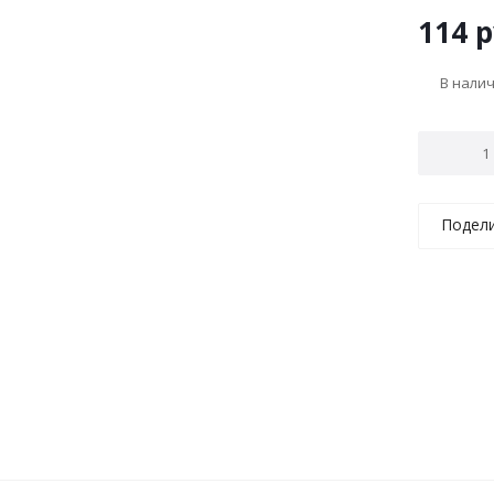
114
р
В нали
Подел