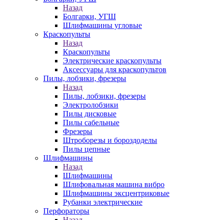
Назад
Болгарки, УГШ
Шлифмашины угловые
Краскопульты
Назад
Краскопульты
Электрические краскопульты
Аксессуары для краскопультов
Пилы, лобзики, фрезеры
Назад
Пилы, лобзики, фрезеры
Электролобзики
Пилы дисковые
Пилы сабельные
Фрезеры
Штроборезы и бороздоделы
Пилы цепные
Шлифмашины
Назад
Шлифмашины
Шлифовальная машина вибро
Шлифмашины эксцентриковые
Рубанки электрические
Перфораторы
Назад