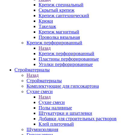
Крепеж специальный
Скрытый крепеж
Крепеж сантехнический
Крюки
Такелаж
Крепеж магнитный
Проволка вязальная
Крепеж перфорированный
Назад
Крепеж перфорированный
Пластины перфорированные
Уголки перфорированные
Стройматериалы
Назад
Стройматериалы
Комплектующие для гипсокартона
Сухие смеси
Назад
Сухие смеси
Полы наливные
Штукатурки и шпатлевки
Добавки для строительных растворов
Клей плиточный
Шумоизоляция
Гипсокартон