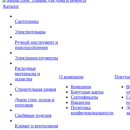
Каталог
Сантехника
Электротовары
Ручной инструмент и
приспособления
Электроинструменты
Расходные
материалы и
О компании
Покупа
оснастка
Компания
В
Строительная химия
Бонусные карты
о
Сертификаты
Г
Декор стен, полов и
Вакансии
н
потолков
Политика
Д
конфиденциальности
з
Скобяные изделия
Климат и вентиляция