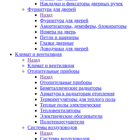
Накладки и фиксаторы дверных ручек
Фурнитура для дверей
Назад
Фурнитура для дверей
Амортизаторы, демпферы, блокираторы
Номера на дверь
Петли и шарниры
Глазки дверные
Доводчики для дверей
Климат и вентиляция
Назад
Климат и вентиляция
Отопительные приборы
Назад
Отопительные приборы
Биметаллические радиаторы
Арматура к радиаторам отопления
Терморегуляторы для теплого пола
Теплые полы электрические
Тепловентиляторы
Электрические обогреватели
Полотенцесушители
Системы воздуховодов
Назад
Системы воздуховодов