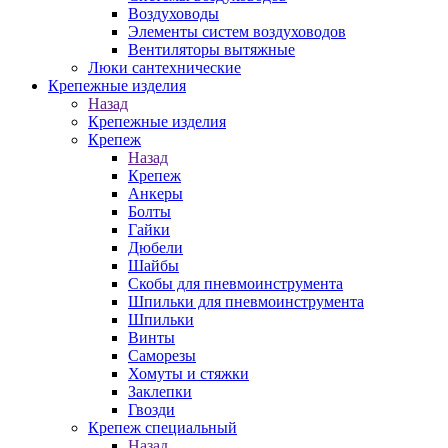
Воздуховоды
Элементы систем воздуховодов
Вентиляторы вытяжные
Люки сантехнические
Крепежные изделия
Назад
Крепежные изделия
Крепеж
Назад
Крепеж
Анкеры
Болты
Гайки
Дюбели
Шайбы
Скобы для пневмоинструмента
Шпильки для пневмоинструмента
Шпильки
Винты
Саморезы
Хомуты и стяжки
Заклепки
Гвозди
Крепеж специальный
Назад