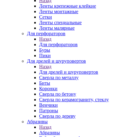
Назад
Ленты крепежные клейкие
Ленты монтажные
Сетки
Ленты специальные
Ленты малярные
Для перфораторов
Назад
Для перфораторов
Буры
Пики
Для дрелей и шуруповертов
Назад
Для дрелей и шуруповертов
Сверла по металлу
Биты
Коронки
Сверла по бетону
Сверла по керамограниту, стеклу
Венчики
Патроны
Сверла по дереву
Абразивы
Назад
Абразивы