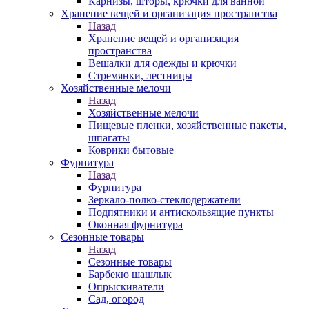
Карнизы, шторы, крючки для ванной
Хранение вещей и организация пространства
Назад
Хранение вещей и организация
пространства
Вешалки для одежды и крючки
Стремянки, лестницы
Хозяйственные мелочи
Назад
Хозяйственные мелочи
Пищевые пленки, хозяйственные пакеты,
шпагаты
Коврики бытовые
Фурнитура
Назад
Фурнитура
Зеркало-полко-стеклодержатели
Подпятники и антискользящие пункты
Оконная фурнитура
Сезонные товары
Назад
Сезонные товары
Барбекю шашлык
Опрыскиватели
Сад, огород