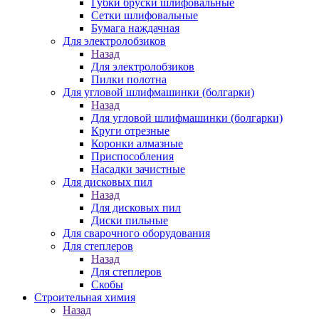
Губки бруски шлифовальные
Сетки шлифовальные
Бумага наждачная
Для электролобзиков
Назад
Для электролобзиков
Пилки полотна
Для угловой шлифмашинки (болгарки)
Назад
Для угловой шлифмашинки (болгарки)
Круги отрезные
Коронки алмазные
Приспособления
Насадки зачистные
Для дисковых пил
Назад
Для дисковых пил
Диски пильные
Для сварочного оборудования
Для степлеров
Назад
Для степлеров
Скобы
Строительная химия
Назад