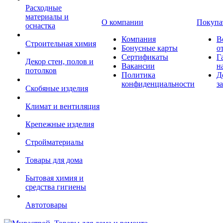
Расходные
материалы и
О компании
Покупа
оснастка
Компания
В
Строительная химия
Бонусные карты
о
Сертификаты
Г
Декор стен, полов и
Вакансии
н
потолков
Политика
Д
конфиденциальности
з
Скобяные изделия
Климат и вентиляция
Крепежные изделия
Стройматериалы
Товары для дома
Бытовая химия и
средства гигиены
Автотовары